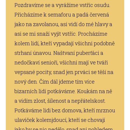
Pozdravíme se a vyrážíme vstříc osudu.
Přicházíme k semaforu a padá červená
jako na zavolanou, asi vidí do mé hlavy a
asi se mi snaží vyjít vstříc. Procházíme
kolem lidí, kteří vypadají všichni podobně
strhaní únavou. Naštvaní puberťáci a
nedočkaví senioři, všichni mají ve tváři
vepsané pocity, snad jen prváci se těší na
nový den. Čím dál jdeme tím více
bizarních lidí potkáváme. Koukám na ně
a vidím zlost, šílenost a nepřátelskost.
Potkáváme lidi bez domova, kteří mrznou
ulaviček kolemjdoucí, kteří se chovají
jako by se nic nedělo, snad ani pohledem