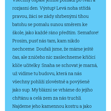
rozjasní den. Výstup! Levá noha střídá
pravou, žáci se zády shrbenými tíhou
batohu se pomalu sunou směrem ke
škole, jako každé ráno předtím. Semafore!
Prosím, pusť nás tam, kam nikdo
nechceme. Doufali jsme, že máme ještě
čas, ale z ničeho nic zaslechneme křičící
klíče učitelky. Snaha se schovat je marná,
už vidíme tu budovu, která na nás
všechny pohlíží zlověstně a povýšeně
jako sup. My blázni se vrháme do jejího
chřtánu a celá zem za nás truchlí.
Najdeme jeho kamennou kostru a jako