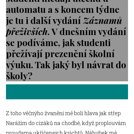
automatu a s koncem týdne
je tu i další vydání
Záznamů
přeživších
. V dnešním vydání
se podíváme, jak studenti
přežívají prezenční školní
výuku. Tak jaký byl návrat do
školy?
Z toho věčnýho žvanění mě bolí hlava jak střep.
Narážim do cizáků na chodbě, když proplouvám
proudama ukřičenejch ksichtů. Náhubek mě