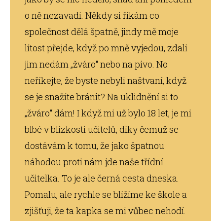
o ně nezavadí. Někdy si říkám co
společnost dělá špatně, jindy mě moje
lítost přejde, když po mně vyjedou, zdali
jim nedám „žváro“ nebo na pivo. No
neříkejte, že byste nebyli naštvaní, když
se je snažíte bránit? Na uklidnění si to
„žváro“ dám! I když mi už bylo 18 let, je mi
blbé v blízkosti učitelů, díky čemuž se
dostávám k tomu, že jako špatnou
náhodou proti nám jde naše třídní
učitelka. To je ale černá cesta dneska.
Pomalu, ale rychle se blížíme ke škole a
zjišťuji, že ta kapka se mi vůbec nehodí.