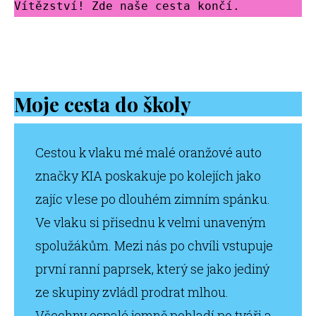
Vítězství! Zde naše cesta končí.
Moje cesta do školy
Cestou k vlaku mé malé oranžové auto
značky KIA poskakuje po kolejích jako
zajíc v lese po dlouhém zimním spánku.
Ve vlaku si přisednu k velmi unaveným
spolužákům. Mezi nás po chvíli vstupuje
první ranní paprsek, který se jako jediný
ze skupiny zvládl prodrat mlhou.
Všechny ospalé jemně pohladí po tváři a