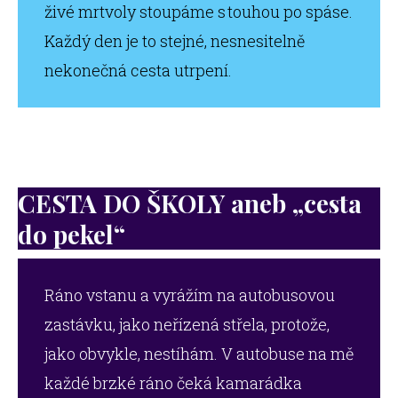
živé mrtvoly stoupáme s touhou po spáse.
Každý den je to stejné, nesnesitelně
nekonečná cesta utrpení.
CESTA DO ŠKOLY aneb „cesta
do pekel“
Ráno vstanu a vyrážím na autobusovou
zastávku, jako neřízená střela, protože,
jako obvykle, nestíhám. V autobuse na mě
každé brzké ráno čeká kamarádka