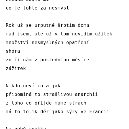
co je tohle za nesmysl 

Rok už se urputně šrotím doma

rád jsem, ale už v tom nevidím užitek 

množství nesmyslných opatření

shora

zničí nám z posledního měsíce

zážitek

Nikdo neví co a jak

připomíná to strašlivou anarchii 

z toho co přijde máme strach 

má to tolik děr jako sýry ve Francii 

Na hubě rouška 
