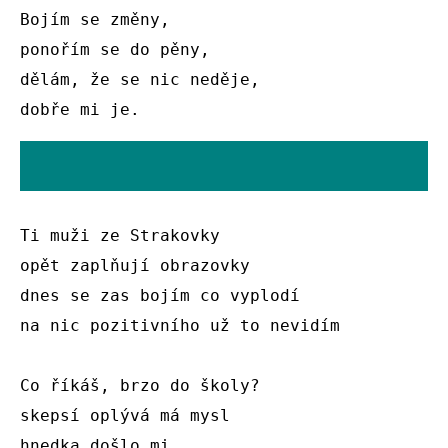
Bojím se změny, 

ponořím se do pěny, 

dělám, že se nic neděje, 

dobře mi je.
Ti muži ze Strakovky 

opět zaplňují obrazovky 

dnes se zas bojím co vyplodí 

na nic pozitivního už to nevidím 

Co říkáš, brzo do školy? 

skepsí oplývá má mysl 

hnedka došlo mi 
