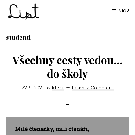
Skip
Skip
MENU
to
to
LIST
main
footer
Studentský
content
časopis
studenti
SŠPGHS
Litoměřice
Všechny cesty vedou…
do školy
22. 9. 2021
by
klekř
Leave a Comment
Milé čtenářky, milí čtenáři,