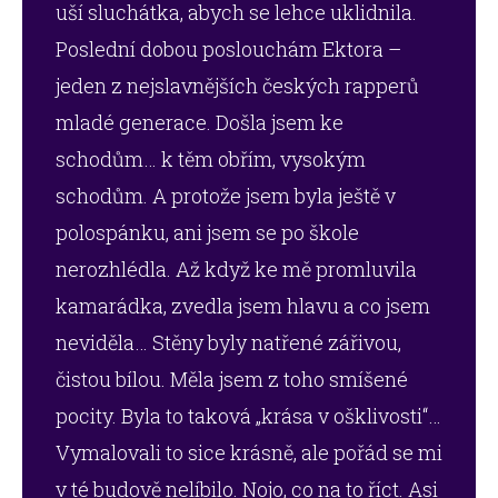
uší sluchátka, abych se lehce uklidnila.
Poslední dobou poslouchám Ektora –
jeden z nejslavnějších českých rapperů
mladé generace. Došla jsem ke
schodům… k těm obřím, vysokým
schodům. A protože jsem byla ještě v
polospánku, ani jsem se po škole
nerozhlédla. Až když ke mě promluvila
kamarádka, zvedla jsem hlavu a co jsem
neviděla… Stěny byly natřené zářivou,
čistou bílou. Měla jsem z toho smíšené
pocity. Byla to taková „krása v ošklivosti“…
Vymalovali to sice krásně, ale pořád se mi
v té budově nelíbilo. Nojo, co na to říct. Asi