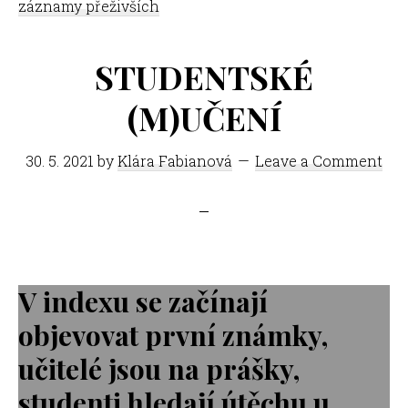
záznamy přeživších
STUDENTSKÉ
(M)UČENÍ
30. 5. 2021
by
Klára Fabianová
Leave a Comment
V indexu se začínají
objevovat první známky,
učitelé jsou na prášky,
studenti hledají útěchu u