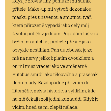
když je zrovna líný, pomůže mu šatník
přítele. Make-up mi vytvoří dokonalou
masku přes unavenou a smutnou tvář,
která přirozeně vypadá jako celý můj
životní příběh v jednom. Popadám tašku a
běžím na autobus, protože přesně jako
obvykle nestíhám. Pan autobusák je ze
mě na nervy, jelikož platím dvoukilem a
on mi musí vracet jako ve směnárně.
Autobus smrdí jako tělocvična a prasečák
dohromady. Každopádně přijíždím do
Litoměřic, města historie, a vyhlížím, kde
na mě čekají moji jediní kamarádi. Když je
vidím, hned se mi zlepší nálada.