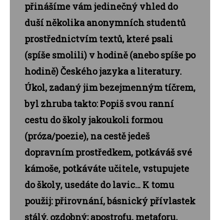
přinášíme vám jedinečný vhled do
duší několika anonymních studentů
prostřednictvím textů, které psali
(spíše smolili) v hodině (anebo spíše po
hodině) Českého jazyka a literatury.
Úkol, zadaný jim bezejmenným tíčrem,
byl zhruba takto: Popiš svou ranní
cestu do školy jakoukoli formou
(próza/poezie), na cestě jedeš
dopravním prostředkem, potkáváš své
kámoše, potkáváte učitele, vstupujete
do školy, usedáte do lavic… K tomu
použij: přirovnání, básnický přívlastek
stálý, ozdobný; apostrofu, metaforu,