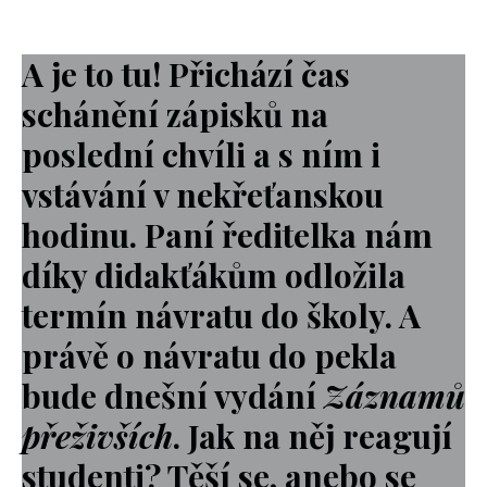
A je to tu! Přichází čas
schánění zápisků na
poslední chvíli a s ním i
vstávání v nekřeťanskou
hodinu. Paní ředitelka nám
díky didakťákům odložila
termín návratu do školy. A
právě o návratu do pekla
bude dnešní vydání
Záznamů
přeživších
. Jak na něj reagují
studenti? Těší se, anebo se