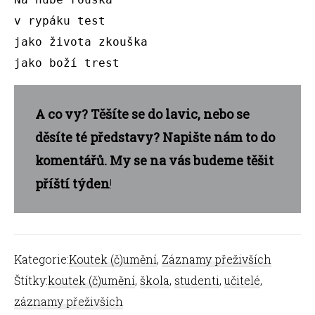
v rypáku test 

jako života zkouška 

jako boží trest
A co vy? Těšíte se do lavic, nebo se
děsíte té představy? Napište nám to do
komentářů. My se na vás budeme těšit
příští týden
!
Kategorie:
Koutek (č)umění
,
Záznamy přeživších
Štítky:
koutek (č)umění
,
škola
,
studenti
,
učitelé
,
záznamy přeživších