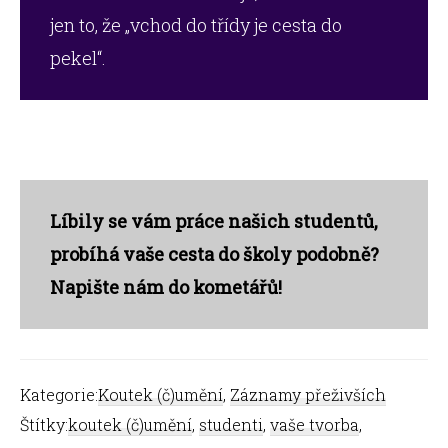
jen to, že „vchod do třídy je cesta do
pekel“.
Líbily se vám práce našich studentů,
probíhá vaše cesta do školy podobně?
Napište nám do kometářů!
Kategorie:
Koutek (č)umění
,
Záznamy přeživších
Štítky:
koutek (č)umění
,
studenti
,
vaše tvorba
,