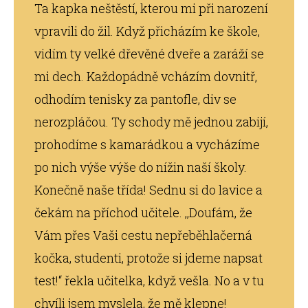
Ta kapka neštěstí, kterou mi při narození
vpravili do žil. Když přicházím ke škole,
vidím ty velké dřevěné dveře a zaráží se
mi dech. Každopádně vcházím dovnitř,
odhodím tenisky za pantofle, div se
nerozpláčou. Ty schody mě jednou zabijí,
prohodíme s kamarádkou a vycházíme
po nich výše výše do nížin naší školy.
Konečně naše třída! Sednu si do lavice a
čekám na příchod učitele. ,,Doufám, že
Vám přes Vaši cestu nepřeběhlačerná
kočka, studenti, protože si jdeme napsat
test!“ řekla učitelka, když vešla. No a v tu
chvíli jsem myslela, že mě klepne!