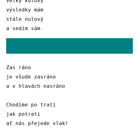
Velký kulový 

výsledky mám 

stále nulový 

a sedím sám
Zas ráno 

je všude zasráno 

a v hlavách nasráno

Chodíme po trati 

jak potrati 

ať nás přejede vlak!
