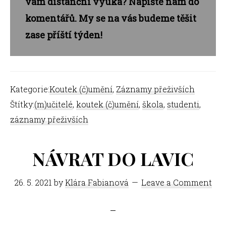
vám distanční výuka? Napište nám do
komentářů. My se na vás budeme těšit
zase příští týden!
Kategorie:
Koutek (č)umění
,
Záznamy přeživších
Štítky:
(m)učitelé
,
koutek (č)umění
,
škola
,
studenti
,
záznamy přeživších
NÁVRAT DO LAVIC
26. 5. 2021
by
Klára Fabianová
Leave a Comment