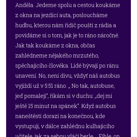
Anděla. Jedeme spolu a cestou koukáme
z okna na jezdící auta, posloucháme
hudbu, kterou nám řidič pouští z rádia a
povídáme si o tom, jak je to ráno náročné.
Jak tak koukáme z okna, občas
zahlédneme nějakého mrzutého,
spěchajícího člověka. Lidé bývají po ránu
unavení. No, není divu, vždyť náš autobus
vyjíždí už v 5:51 ráno. ,, No tak, autobuse,
jeď pomaleji“, říkám si v duchu: ,,dej mi
ještě 15 minut na spánek“. Když autobus
naneštěstí dorazí na konečnou, kde
vystupuji, v dálce zahlédnu kulhajícího
učitele, jak za sebou vláčí berle. ,, Ejhle, on