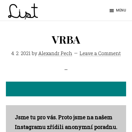
Skip
Skip
MENU
to
to
LIST
main
footer
Studentský
content
časopis
VRBA
SŠPGHS
4. 2. 2021
by
Alexandr Pech
Leave a Comment
Litoměřice
Jsme tu pro vás. Proto jsme na našem
Instagramu zřídili anonymní poradnu.