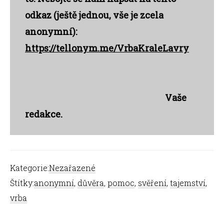
odkaz (ještě jednou, vše je zcela
anonymní):
https://tellonym.me/VrbaKraleLavry
vvvvvvvvvvvvvvvvvvvvvvvvvvvvv
vvvvvvvvvvvvvvvvvvvvvvvvvvvvv
vvvvvvvvvvvvvvvvvvvvvvv
Vaše
redakce.
Kategorie:
Nezařazené
Štítky:
anonymní
,
důvěra
,
pomoc
,
svěření
,
tajemství
,
vrba