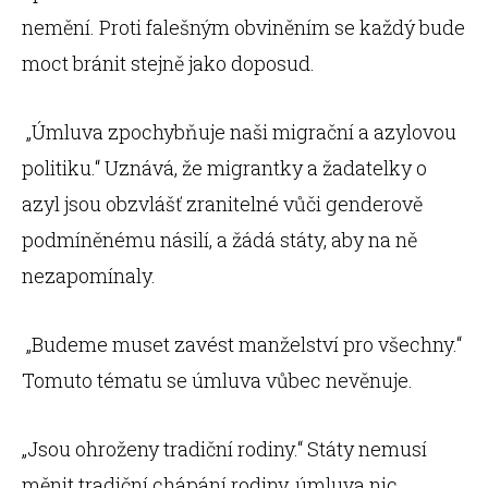
nemění. Proti falešným obviněním se každý bude
moct bránit stejně jako doposud.
„Úmluva zpochybňuje naši migrační a azylovou
politiku.“ Uznává, že migrantky a žadatelky o
azyl jsou obzvlášť zranitelné vůči genderově
podmíněnému násilí, a žádá státy, aby na ně
nezapomínaly.
„Budeme muset zavést manželství pro všechny.“
Tomuto tématu se úmluva vůbec nevěnuje.
„Jsou ohroženy tradiční rodiny.“ Státy nemusí
měnit tradiční chápání rodiny, úmluva nic