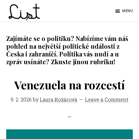
Skip
Skip
MENU
to
to
LIST
main
footer
Studentský
content
časopis
Zajímáte se o politiku? Nabízíme vám náš
pohled na největší politické události z
SŠPGHS
Česka i zahraničí. Politika vás nudí a u
Litoměřice
zpráv usínáte? Zkuste jinou rubriku!
Venezuela na rozcestí
9. 2. 2026
by
Laura Kožárová
Leave a Comment