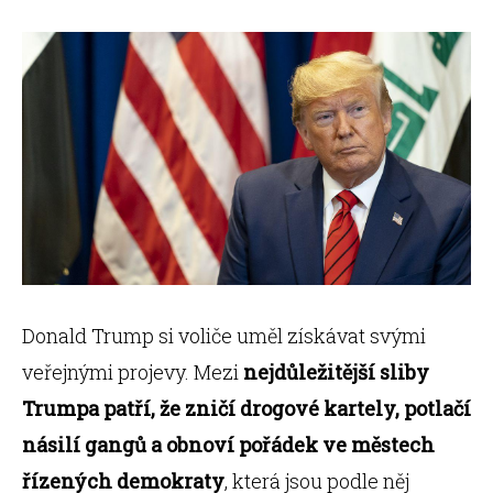
Donald Trump si voliče uměl získávat svými
veřejnými projevy. Mezi
nejdůležitější sliby
Trumpa patří, že zničí drogové kartely, potlačí
násilí gangů a obnoví pořádek ve městech
řízených demokraty
, která jsou podle něj