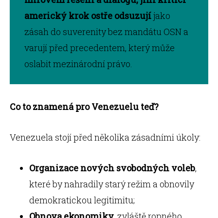
americký krok ostře odsuzují
jako
zásah do suverenity bez mandátu OSN a
varují před precedentem, který může
oslabit mezinárodní právo.
Co to znamená pro Venezuelu teď?
Venezuela stojí před několika zásadními úkoly:
Organizace nových svobodných voleb
,
které by nahradily starý režim a obnovily
demokratickou legitimitu;
Obnova ekonomiky
, zvláště ropného