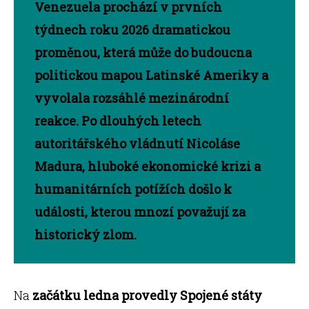
Venezuela prochází v prvních
týdnech roku 2026 dramatickou
proměnou, která může do budoucna
politickou mapou Latinské Ameriky a
vyvolala rozsáhlé mezinárodní
reakce. Po dlouhých letech
autoritářského vládnutí Nicoláse
Madura, hluboké ekonomické krizi a
humanitárních potížích došlo k
události, kterou mnozí považují za
historický zlom.
Na
začátku ledna provedly Spojené státy