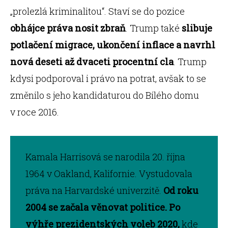
„prolezlá kriminalitou“. Staví se do pozice
obhájce práva nosit zbraň
. Trump také
slibuje
potlačení migrace, ukončení inflace a navrhl
nová deseti až dvaceti procentní cla
. Trump
kdysi podporoval i právo na potrat, avšak to se
změnilo s jeho kandidaturou do Bílého domu
v roce 2016.
Kamala Harrisová se narodila 20. října
1964 v Oakland, Kalifornie. Vystudovala
práva na Harvardské univerzitě.
Od roku
2004 se začala věnovat politice.
Po
výhře prezidentských voleb 2020,
kde