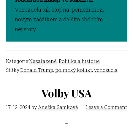
Venezuela tak stojí na pomezí mezi
novým začátkem a dalším obdobím
nejistoty.
Kategorie:
Nezařazené
,
Politika a historie
Štítky:
Donald Trump
,
politický koflikt
,
venezuela
Volby USA
17. 12. 2024
by
Anežka Samková
Leave a Comment