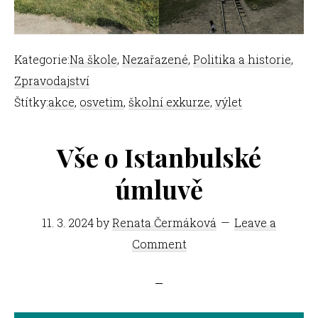
Kategorie:
Na škole
,
Nezařazené
,
Politika a historie
,
Zpravodajství
Štítky:
akce
,
osvetim
,
školní exkurze
,
výlet
Vše o Istanbulské
úmluvě
11. 3. 2024
by
Renata Čermáková
Leave a
Comment