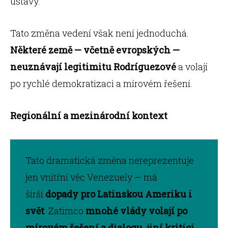
ústavy.
Tato změna vedení však není jednoduchá.
Některé země — včetně evropských —
neuznávají legitimitu Rodríguezové
a volají
po rychlé demokratizaci a mírovém řešení.
Regionální a mezinárodní kontext
Tato dramatická změna nereprezentuje
jen vnitřní věc Venezuely — má
širší
dopady pro Latinskou Ameriku i
svět
. Zatímco
mnohé vlády volají po
mírovém řešení a dialogu, jiní kritici