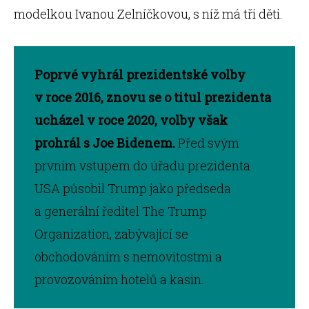
modelkou Ivanou Zelníčkovou, s níž má tři děti.
Poprvé vyhrál prezidentské volby
v roce 2016, znovu se o titul prezidenta
ucházel v roce 2020, volby však
prohrál s Joe Bidenem.
Před svým
prvním vstupem do úřadu prezidenta
USA působil Trump jako předseda
a generální ředitel The Trump
Organization, zabývající se
obchodováním s nemovitostmi a
provozováním hotelů a kasin.