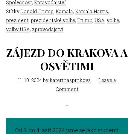
Společnost
,
Zpravodajství
Štítky:
Donald Trump
,
Kamala
,
Kamala Harris
,
prezident
,
prezidentské volby
,
Trump
,
USA
,
volby
,
volby USA
,
zpravodajství
ZÁJEZD DO KRAKOVA A
OSVĚTIMI
11. 10. 2024
by
katerinaspinkova
Leave a
Comment
Od 3. do 4. září 2024 jsme se jako studenti