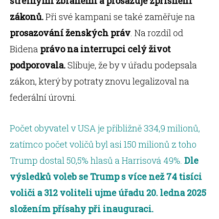
střelnými zbraněmi a prosazuje zpřísnění
zákonů.
Při své kampani se také zaměřuje na
prosazování ženských práv
. Na rozdíl od
Bidena
právo na interrupci celý život
podporovala.
Slibuje, že by v úřadu podepsala
zákon, který by potraty znovu legalizoval na
federální úrovni.
Počet obyvatel v USA je přibližně 334,9 milionů,
zatímco počet voličů byl asi 150 milionů z toho
Trump dostal 50,5% hlasů a Harrisová 49%.
Dle
výsledků voleb se Trump s více než 74 tisíci
voliči a 312 voliteli ujme úřadu 20. ledna 2025
složením přísahy při inauguraci.