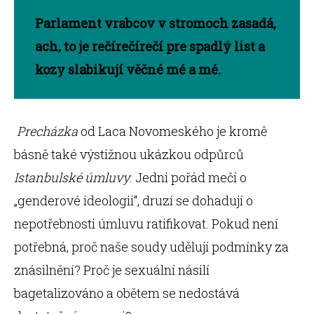
Parlament vrabcov v stromoch zasadá,
ach, to je rečírečírečí pre spadlý list a
kozy slabikují věčné mé a mé.
Precházka
od Laca Novomeského je kromě
básně také výstižnou ukázkou odpůrců
Istanbulské úmluvy
. Jedni pořád mečí o
„genderové ideologii“, druzí se dohadují o
nepotřebnosti úmluvu ratifikovat. Pokud není
potřebná, proč naše soudy udělují podmínky za
znásilnění? Proč je sexuální násilí
bagetalizováno a obětem se nedostává