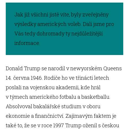
Jak již všichni jistě víte, byly zveřejněny
výsledky amerických voleb. Dali jsme pro
Vás tedy dohromady ty nejdůležitější
informace.
Donald Trump se narodil v newyorském Queens
14. června 1946. Rodiče ho ve třinácti letech
poslali na vojenskou akademii, kde hrál
v týmech amerického fotbalu a basketballu.
Absolvoval bakalářské studium v oboru
ekonomie a finančnictví. Zajímavým faktem je
také to, že se v roce 1997 Trump oženil s českou