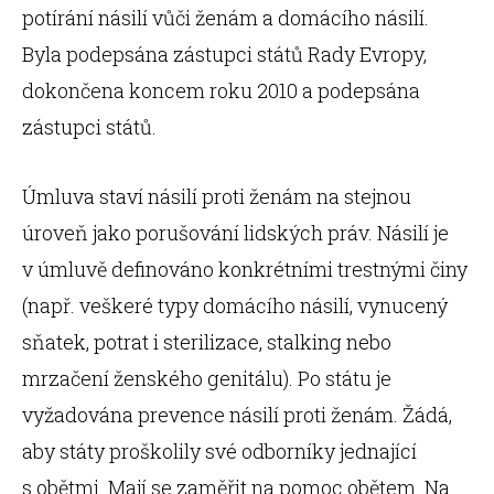
potírání násilí vůči ženám a domácího násilí.
Byla podepsána zástupci států Rady Evropy,
dokončena koncem roku 2010 a podepsána
zástupci států.
Úmluva staví násilí proti ženám na stejnou
úroveň jako porušování lidských práv. Násilí je
v úmluvě definováno konkrétními trestnými činy
(např. veškeré typy domácího násilí, vynucený
sňatek, potrat i sterilizace, stalking nebo
mrzačení ženského genitálu). Po státu je
vyžadována prevence násilí proti ženám. Žádá,
aby státy proškolily své odborníky jednající
s obětmi. Mají se zaměřit na pomoc obětem. Na