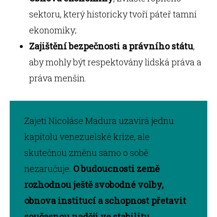
sektoru, který historicky tvoří páteř tamní
ekonomiky;
Zajištění bezpečnosti a právního státu
,
aby mohly být respektovány lidská práva a
práva menšin.
Zajetí Nicoláse Madura uzavírá jednu
kapitolu venezuelské krize, ale
skutečnou změnu samo o sobě
nezaručuje.
O budoucnosti země
rozhodnou ještě svobodné volby,
obnova institucí a schopnost přetavit
současnou naději ve stabilitu.