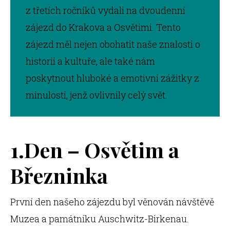
z třetích ročníků vydali na dvoudenní
zájezd do Krakova a Osvětimi. Tento
zájezd měl nejen obohatit naše znalosti o
historii a kultuře, ale také nám
poskytnout hluboké a emotivní zážitky z
minulosti, jenž ovlivnily celý svět.
1.Den – Osvětim a
Březninka
První den našeho zájezdu byl věnován návštěvě
Muzea a památníku Auschwitz-Birkenau.