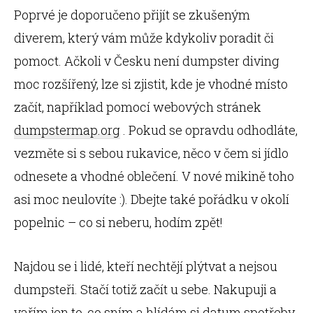
Poprvé je doporučeno přijít se zkušeným
diverem, který vám může kdykoliv poradit či
pomoct. Ačkoli v Česku není dumpster diving
moc rozšířený, lze si zjistit, kde je vhodné místo
začít, například pomocí webových stránek
dumpstermap.org
. Pokud se opravdu odhodláte,
vezměte si s sebou rukavice, něco v čem si jídlo
odnesete a vhodné oblečení. V nové mikině toho
asi moc neulovíte :). Dbejte také pořádku v okolí
popelnic – co si neberu, hodím zpět!
Najdou se i lidé, kteří nechtějí plýtvat a nejsou
dumpsteři. Stačí totiž začít u sebe. Nakupuji a
vařím jen to, co sním a hlídám si datum spotřeby