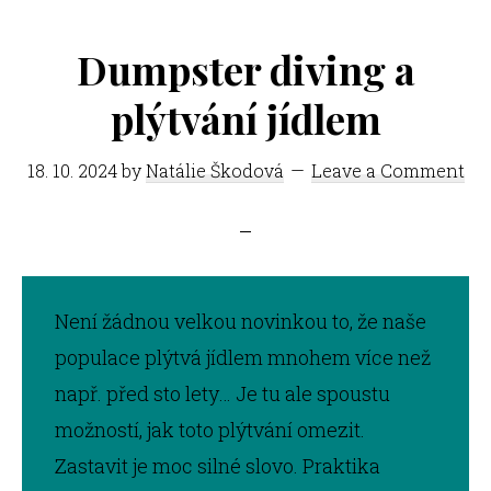
Dumpster diving a
plýtvání jídlem
18. 10. 2024
by
Natálie Škodová
Leave a Comment
Není žádnou velkou novinkou to, že naše
populace plýtvá jídlem mnohem více než
např. před sto lety… Je tu ale spoustu
možností, jak toto plýtvání omezit.
Zastavit je moc silné slovo. Praktika