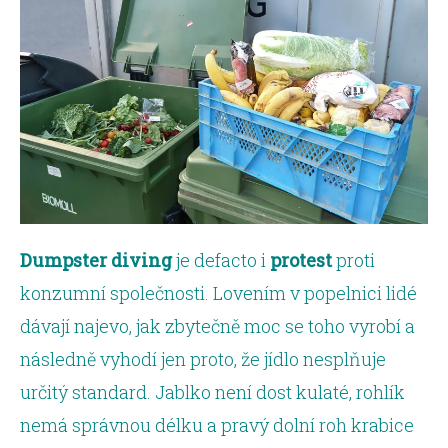
Dumpster diving
je defacto i
protest
proti
konzumní společnosti. Lovením v popelnici lidé
dávají najevo, jak zbytečně moc se toho vyrobí a
následně vyhodí jen proto, že jídlo nesplňuje
určitý standard. Jablko není dost kulaté, rohlík
nemá správnou délku a pravý dolní roh krabice