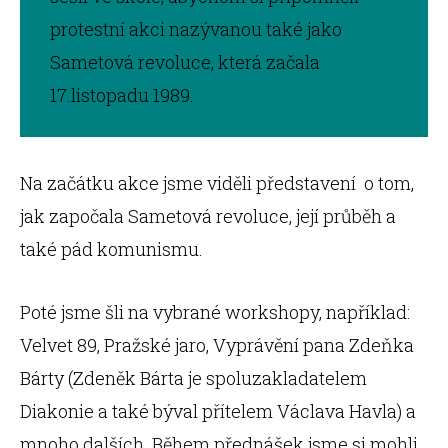
protestní akci nazývanou také jako
Sametová revoluce, která začala
17.listopadu 1989.
Na začátku akce jsme viděli představení o tom,
jak započala Sametová revoluce, její průběh a
také pád komunismu.
Poté jsme šli na vybrané workshopy, například:
Velvet 89, Pražské jaro, Vyprávění pana Zdeňka
Bárty (Zdeněk Bárta je spoluzakladatelem
Diakonie a také býval přítelem Václava Havla) a
mnoho dalších. Během přednášek jsme si mohli