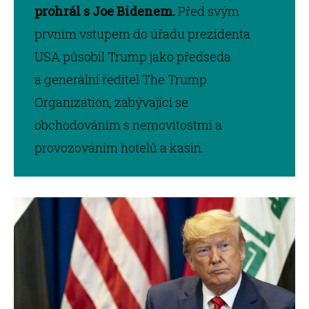
prohrál s Joe Bidenem.
Před svým
prvním vstupem do úřadu prezidenta
USA působil Trump jako předseda
a generální ředitel The Trump
Organization, zabývající se
obchodováním s nemovitostmi a
provozováním hotelů a kasin.