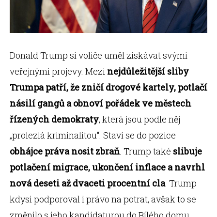
Donald Trump si voliče uměl získávat svými
veřejnými projevy. Mezi
nejdůležitější sliby
Trumpa patří, že zničí drogové kartely, potlačí
násilí gangů a obnoví pořádek ve městech
řízených demokraty
, která jsou podle něj
„prolezlá kriminalitou“. Staví se do pozice
obhájce práva nosit zbraň
. Trump také
slibuje
potlačení migrace, ukončení inflace a navrhl
nová deseti až dvaceti procentní cla
. Trump
kdysi podporoval i právo na potrat, avšak to se
změnilo s jeho kandidaturou do Bílého domu