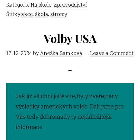
Kategorie:
Na škole
,
Zpravodajství
Štítky:
akce
,
škola
,
stromy
Volby USA
17. 12. 2024
by
Anežka Samková
Leave a Comment
Jak již všichni jistě víte, byly zveřejněny
výsledky amerických voleb. Dali jsme pro
Vás tedy dohromady ty nejdůležitější
informace.