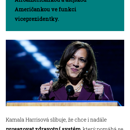
Američankou ve funkci
viceprezidentky.
Kamala Harrisová slibuje, že chce i nadále
prosazovat zdravotní systém
, který pomáhá se