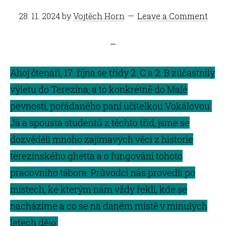
28. 11. 2024
by
Vojtěch Horn
Leave a Comment
Ahoj čtenáři, 17. října se třídy 2. C a 2. B zúčastnily
výletu do Terezína, a to konkrétně do Malé
pevnosti, pořádaného paní učitelkou Vokálovou.
Já a spousta studentů z těchto tříd, jsme se
dozvěděli mnoho zajímavých věcí z historie
terezínského ghetta a o fungování tohoto
pracovního tábora. Průvodci nás provedli po
místech, ke kterým nám vždy řekli, kde se
nacházíme a co se na daném místě v minulých
letech dělo.