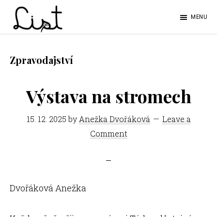
Skip
Skip
MENU
to
to
LIST
main
footer
Studentský
content
časopis
Zpravodajství
SŠPGHS
Litoměřice
Výstava na stromech
15. 12. 2025
by
Anežka Dvořáková
Leave a
Comment
Dvořáková Anežka