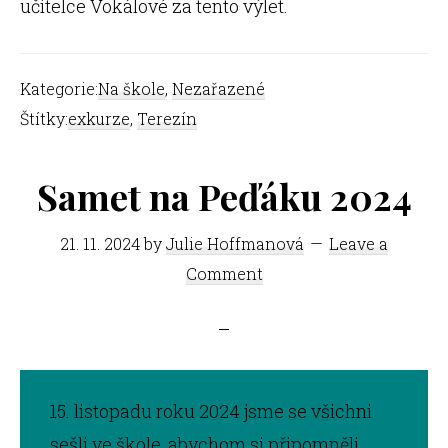
učitelce Vokálové za tento výlet.
Kategorie:
Na škole
,
Nezařazené
Štítky:
exkurze
,
Terezín
Samet na Peďáku 2024
21. 11. 2024
by
Julie Hoffmanová
Leave a
Comment
15. listopadu roku 2024 jsme se všichni
sešli ve škole, abychom si připomněli