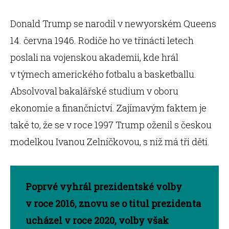
Donald Trump se narodil v newyorském Queens
14. června 1946. Rodiče ho ve třinácti letech
poslali na vojenskou akademii, kde hrál
v týmech amerického fotbalu a basketballu.
Absolvoval bakalářské studium v oboru
ekonomie a finančnictví. Zajímavým faktem je
také to, že se v roce 1997 Trump oženil s českou
modelkou Ivanou Zelníčkovou, s níž má tři děti.
Poprvé vyhrál prezidentské volby
v roce 2016, znovu se o titul prezidenta
ucházel v roce 2020, volby však