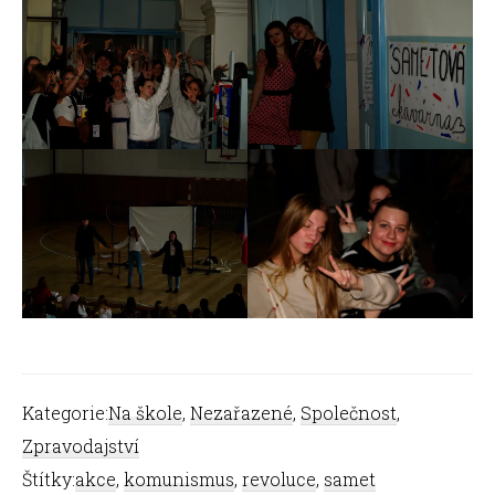
Kategorie:
Na škole
,
Nezařazené
,
Společnost
,
Zpravodajství
Štítky:
akce
,
komunismus
,
revoluce
,
samet