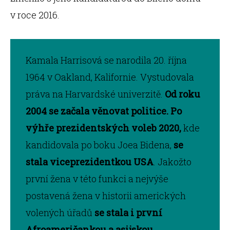
v roce 2016.
Kamala Harrisová se narodila 20. října
1964 v Oakland, Kalifornie. Vystudovala
práva na Harvardské univerzitě.
Od roku
2004 se začala věnovat politice.
Po
výhře prezidentských voleb 2020,
kde
kandidovala po boku Joea Bidena,
se
stala viceprezidentkou USA
. Jakožto
první žena v této funkci a nejvýše
postavená žena v historii amerických
volených úřadů
se stala i první
Afroameričankou a asijskou