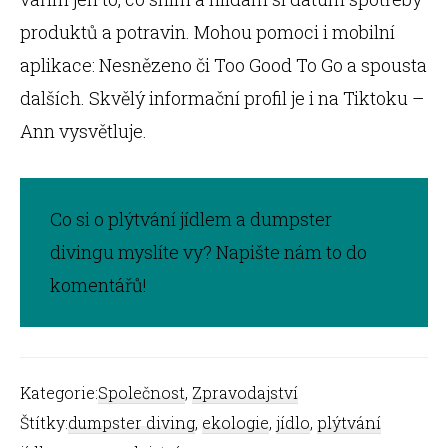
produktů a potravin. Mohou pomoci i mobilní
aplikace: Nesnězeno či Too Good To Go a spousta
dalších. Skvělý informační profil je i na Tiktoku –
Ann vysvětluje.
Co si o plýtvání jídlem a dumpster
divingu myslíte vy? Napište nám to do
komentářů!
Kategorie:
Společnost
,
Zpravodajství
Štítky:
dumpster diving
,
ekologie
,
jídlo
,
plýtvání