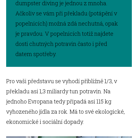
dumpster diving je jednou z mnoha.
Ačkoliv se vám při překladu (potápění v
popelnicích) možná zdá nechutná, opak
je pravdou. V popelnicích totiž najdete
dosti chutných potravin často i před
datem spotřeby.
Pro vaši představu se vyhodí přibližně 1/3, v
překladu asi 1,3 miliardy tun potravin. Na
jednoho Evropana tedy připadá asi 115 kg
vyhozeného jídla za rok. Má to své ekologické,
ekonomické i sociální dopady.