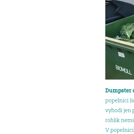
Dumpster 
popelnici l
vyhodí jen p
rohlík nemá
V popelnic