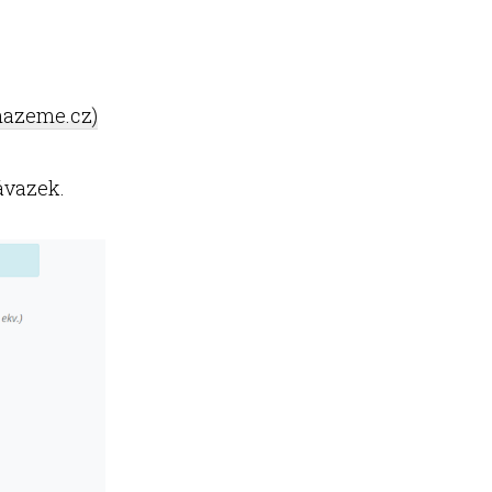
inazeme.cz)
závazek.