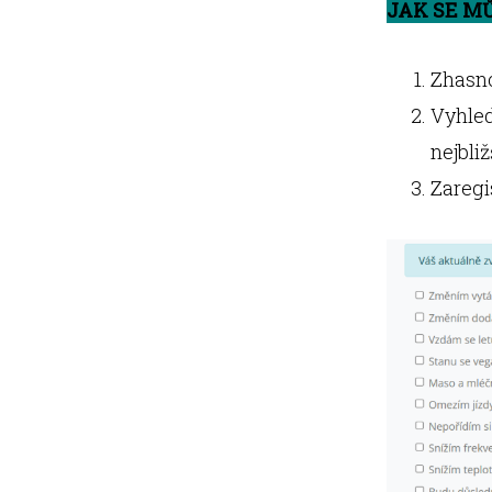
JAK SE M
Zhasnou
Vyhled
nejbliž
Zaregi