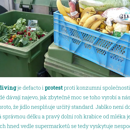
diving
je defacto i
protest
proti konzumní společnosti
idé dávají najevo, jak zbytečně moc se toho vyrobí a ná
roto, že jídlo nesplňuje určitý standard. Jablko není do
 správnou délku a pravý dolní roh krabice od mléka j
ích hned vedle supermarketů se tedy vyskytuje nespo