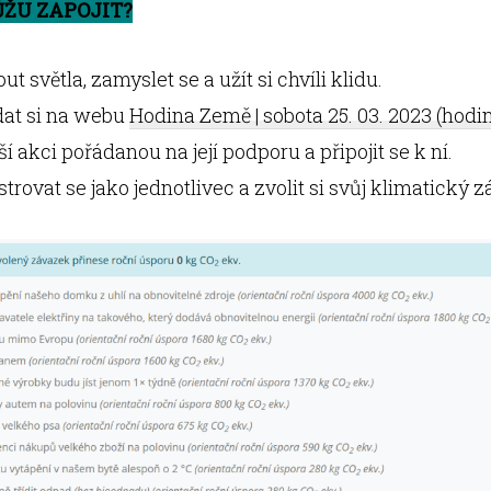
ŮŽU ZAPOJIT?
t světla, zamyslet se a užít si chvíli klidu.
at si na webu
Hodina Země | sobota 25. 03. 2023 (hod
ší akci pořádanou na její podporu a připojit se k ní.
strovat se jako jednotlivec a zvolit si svůj klimatický 