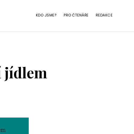
KDO JSME?
PRO ČTENÁŘE
REDAKCE
 jídlem
lem