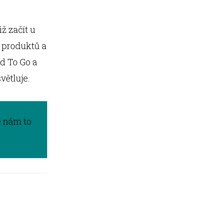
iž začít u
y produktů a
d To Go a
větluje.
e nám to