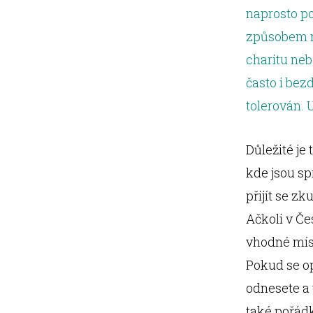
naprosto po
způsobem ne
charitu nebo
často i bez
tolerován. 
Důležité je
kde jsou sp
přijít se z
Ačkoli v Če
vhodné mís
Pokud se op
odnesete a 
také pořádk