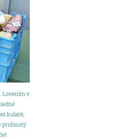
. Lovením v
sledně
st kulaté,
e prohnutý.
čet