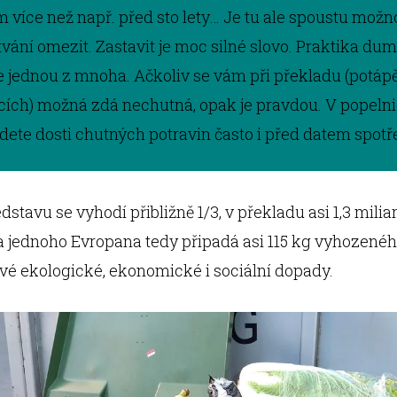
více než např. před sto lety… Je tu ale spoustu možnos
tvání omezit. Zastavit je moc silné slovo. Praktika du
je jednou z mnoha. Ačkoliv se vám při překladu (potápě
cích) možná zdá nechutná, opak je pravdou. V popeln
jdete dosti chutných potravin často i před datem spotř
dstavu se vyhodí přibližně 1/3, v překladu asi 1,3 milia
a jednoho Evropana tedy připadá asi 115 kg vyhozeného
své ekologické, ekonomické i sociální dopady.