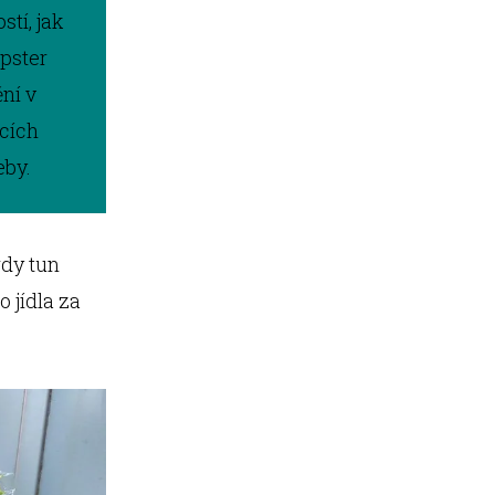
tí, jak
mpster
ní v
icích
eby.
rdy tun
 jídla za