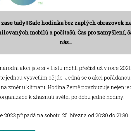
o zase tady!! Safe hodinka bez zaplých obrazovek n
ilovaných mobilů a počítačů. Čas pro zamyšlení, č
nás…
árodní akci jste si v Listu mohli přečíst už v roce 2021
tě jednou vysvětlím oč jde. Jedná se o akci pořádano
 na změnu klimatu. Hodina Země povzbuzuje nejen jed
a organizace k zhasnutí světel po dobu jedné hodiny.
e 2023 připadá na sobotu 25. března od 20:30 do 21:30.