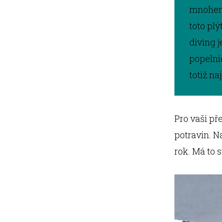
mnohem 
toto plý
diving 
popelni
totiž na
Pro vaši pře
potravin. N
rok. Má to 