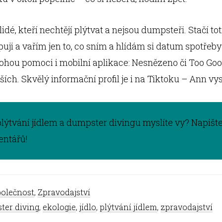
lidé, kteří nechtějí plýtvat a nejsou dumpsteři. Stačí tot
uji a vařím jen to, co sním a hlídám si datum spotřeb
ohou pomoci i mobilní aplikace: Nesnězeno či Too Goo
ších. Skvělý informační profil je i na Tiktoku – Ann vys
 plýtvání jídlem a dumpster divingu myslíte vy? Napišt
ntářů!
olečnost
,
Zpravodajství
ter diving
,
ekologie
,
jídlo
,
plýtvání jídlem
,
zpravodajství