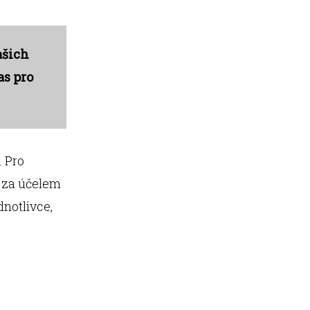
ašich
as pro
. Pro
u za účelem
notlivce,