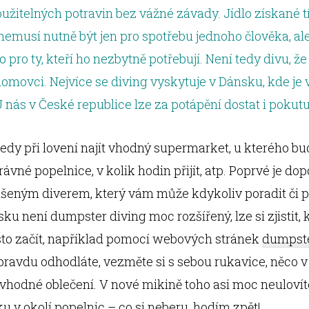
užitelných potravin bez vážné závady. Jídlo získané 
musí nutně být jen pro spotřebu jednoho člověka, ale 
 pro ty, kteří ho nezbytně potřebují. Není tedy divu, že
domovci. Nejvíce se diving vyskytuje v Dánsku, kde je 
U nás v České republice lze za potápění dostat i pokutu
 tedy při lovení najít vhodný supermarket, u kterého bu
rávné popelnice, v kolik hodin přijít, atp. Poprvé je d
kušeným diverem, který vám může kdykoliv poradit či 
sku není dumpster diving moc rozšířený, lze si zjistit, 
to začít, například pomocí webových stránek
dumpst
ravdu odhodláte, vezměte si s sebou rukavice, něco v 
vhodné oblečení. V nové mikině toho asi moc neulovíte 
u v okolí popelnic – co si neberu, hodím zpět!