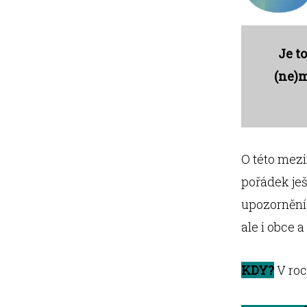
Je t
(ne)m
O této mezin
pořádek ješ
upozornění
ale i obce 
KDY?
V roc