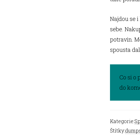
Najdou se i 
sebe. Nakup
potravin. M
spousta dal
Co si o
do kome
Kategorie:
Sp
Štítky:
dumps