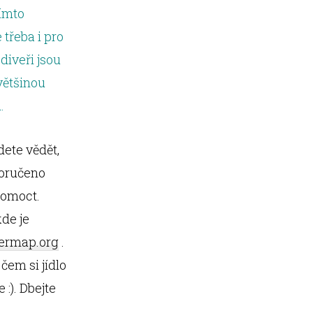
tímto
třeba i pro
 diveři jsou
většinou
.
dete vědět,
oporučeno
pomoct.
kde je
ermap.org
.
čem si jídlo
:). Dbejte