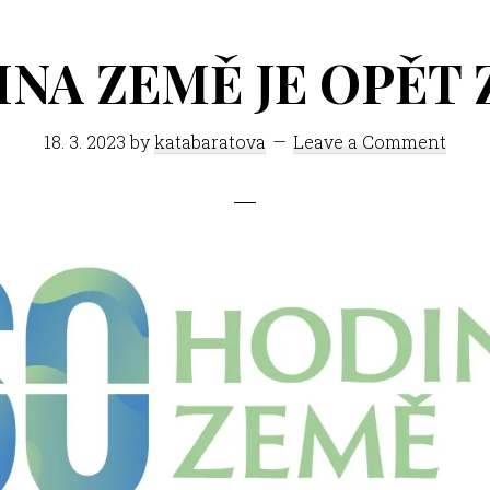
NA ZEMĚ JE OPĚT 
18. 3. 2023
by
katabaratova
Leave a Comment