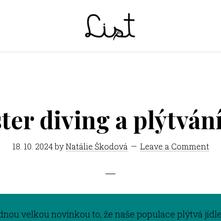
LIST
Studentský
časopis
SŠPGHS
Litoměřice
er diving a plýtvání
18. 10. 2024
by
Natálie Škodová
Leave a Comment
dnou velkou novinkou to, že naše populace plýtvá jíd