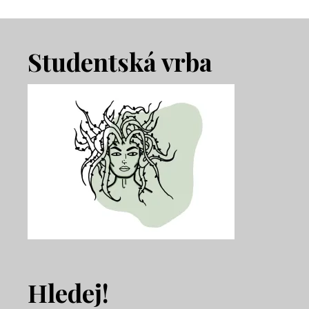
Footer
Studentská vrba
Hledej!