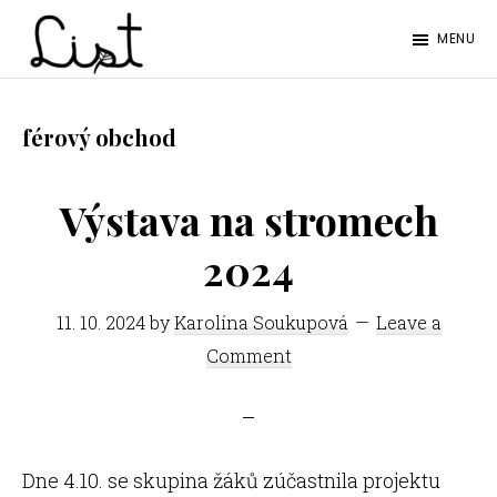
Skip
Skip
MENU
to
to
LIST
main
footer
Studentský
content
časopis
férový obchod
SŠPGHS
Litoměřice
Výstava na stromech
2024
11. 10. 2024
by
Karolína Soukupová
Leave a
Comment
Dne 4.10. se skupina žáků zúčastnila projektu