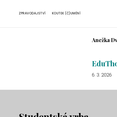
Skip
Skip
Skip
to
to
to
ZPRAVODAJSTVÍ
KOUTEK (Č)UMĚNÍ
primary
main
footer
navigation
content
Anežka D
EduTho
6. 3. 2026
Studentská vrba