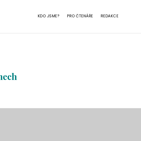
KDO JSME?
PRO ČTENÁŘE
REDAKCE
mech