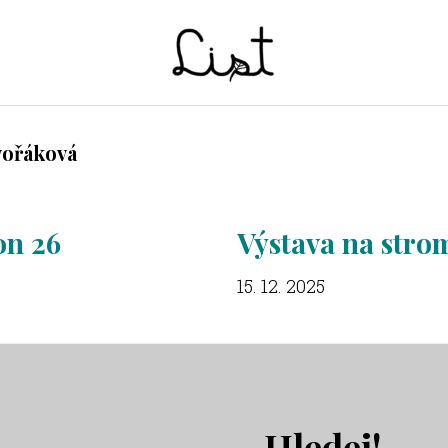
LIST
Studentský
časopis
vořáková
SŠPGHS
Litoměřice
n 26
Výstava na stro
15. 12. 2025
Hledej!