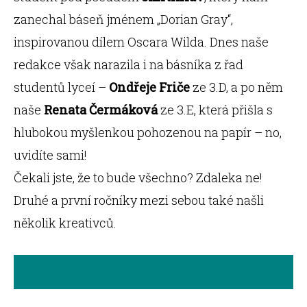
zanechal báseň jménem „Dorian Gray“,
inspirovanou dílem Oscara Wilda. Dnes naše
redakce však narazila i na básníka z řad
studentů lyceí –
Ondřeje Friče
ze 3.D, a po něm
naše
Renata Čermáková
ze 3.E, která přišla s
hlubokou myšlenkou pohozenou na papír – no,
uvidíte sami!
Čekali jste, že to bude všechno? Zdaleka ne!
Druhé a první ročníky mezi sebou také našli
několik kreativců.