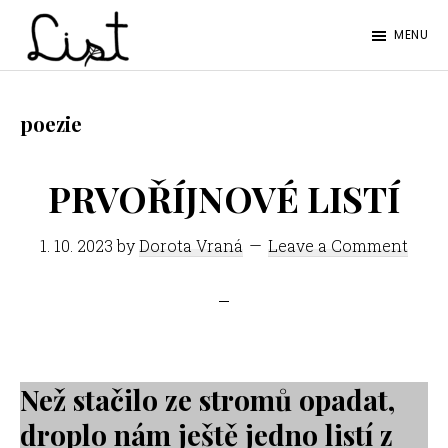
Skip
Skip
MENU
to
to
LIST
main
footer
Studentský
content
časopis
poezie
SŠPGHS
Litoměřice
PRVOŘÍJNOVÉ LISTÍ
1. 10. 2023
by
Dorota Vraná
Leave a Comment
Než stačilo ze stromů opadat,
droplo nám ještě jedno listí z