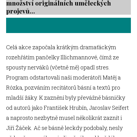
množství originálních uměleckých
projevů…
Celá akce započala krátkým dramaťáckým
rozehřátím pančelky Illichmannové, čímž ze
spousty nerváků (včetně mě) opadl stres.
Program odstartovali naši moderátoři Matěj a
Rózka, pozváním recitátorů básní a textů pro
mladší žáky. K zaznění byly převážně básničky
od autorů jako František Hrubín, Jaroslav Seifert
a naprosto nezbytně musel několikrát zaznít i
Jiří Žáček. Ač se básně leckdy podobaly, nesly