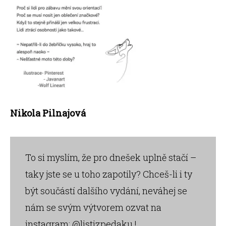
Nikola Pilnajová
To si myslím, že pro dnešek uplně stačí –
taky jste se u toho zapotily? Chceš-li i ty
být součástí dalšího vydání, neváhej se
nám se svým výtvorem ozvat na
instagram:
@listizpedaku
!