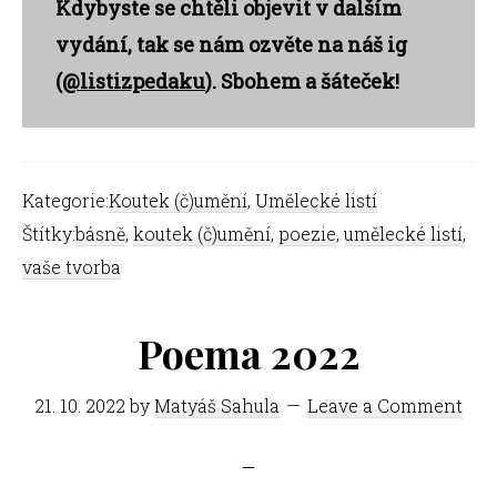
Kdybyste se chtěli objevit v dalším
vydání, tak se nám ozvěte na náš ig
(
@listizpedaku
). Sbohem a šáteček!
Kategorie:
Koutek (č)umění
,
Umělecké listí
Štítky:
básně
,
koutek (č)umění
,
poezie
,
umělecké listí
,
vaše tvorba
Poema 2022
21. 10. 2022
by
Matyáš Sahula
Leave a Comment