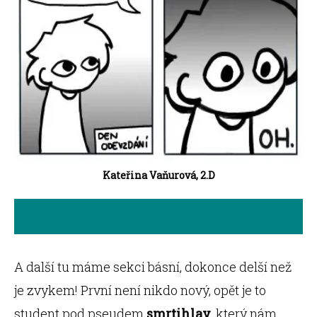
Kateřina Vaňurová, 2.D
A další tu máme sekci básní, dokonce delší než
je zvykem! První není nikdo nový, opět je to
student pod pseudem
smrtihlav
, který nám