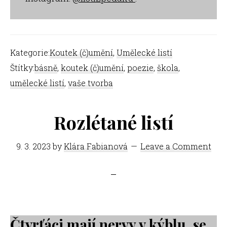
Kategorie:
Koutek (č)umění
,
Umělecké listí
Štítky:
básně
,
koutek (č)umění
,
poezie
,
škola
,
umělecké listí
,
vaše tvorba
Rozlétané listí
9. 3. 2023
by
Klára Fabianová
Leave a Comment
Čtvrťáci mají nervy v kýblu, se