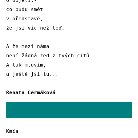
o objetí,-

co budu smět

v představě,

že jsi víc než teď.

A že mezi náma

není žádná zeď z tvých citů

A tak mluvím,

a ještě jsi tu...

Renata Čermáková
Kmín