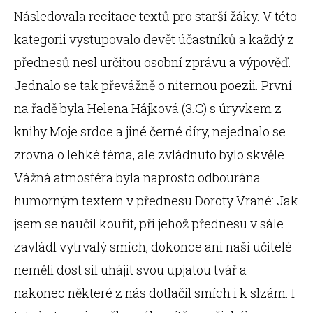
Následovala recitace textů pro starší žáky. V této
kategorii vystupovalo devět účastníků a každý z
přednesů nesl určitou osobní zprávu a výpověď.
Jednalo se tak převážně o niternou poezii. První
na řadě byla Helena Hájková (3.C) s úryvkem z
knihy Moje srdce a jiné černé díry, nejednalo se
zrovna o lehké téma, ale zvládnuto bylo skvěle.
Vážná atmosféra byla naprosto odbourána
humorným textem v přednesu Doroty Vrané: Jak
jsem se naučil kouřit, při jehož přednesu v sále
zavládl vytrvalý smích, dokonce ani naši učitelé
neměli dost sil uhájit svou upjatou tvář a
nakonec některé z nás dotlačil smích i k slzám. I