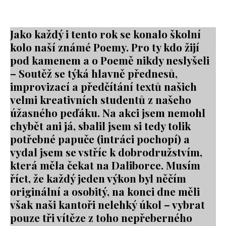
Jako každý i tento rok se konalo školní
kolo naší známé Poemy. Pro ty kdo žijí
pod kamenem a o Poemě nikdy neslyšeli
– Soutěž se týká hlavně přednesů,
improvizací a předčítání textů našich
velmi kreativních studentů z našeho
úžasného peďáku. Na akci jsem nemohl
chybět ani já, sbalil jsem si tedy tolik
potřebné papuče (intráci pochopí) a
vydal jsem se vstříc k dobrodružstvím,
která měla čekat na Daliborce. Musím
říct, že každý jeden výkon byl něčím
originální a osobitý, na konci dne měli
však naši kantoři nelehký úkol – vybrat
pouze tři vítěze z toho nepřeberného