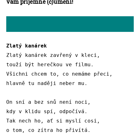
vám příjemné (č)umění!
Zlatý kanárek
Zlatý kanárek zavřený v kleci,

touží být herečkou ve filmu.

Všichni chcem to, co nemáme přeci,

hlavně tu naději neber mu.

On sní a bez snů není noci,

kdy v klidu spí, odpočívá.

Tak nech ho, ať si myslí cosi,

o tom, co zítra ho přivítá.
