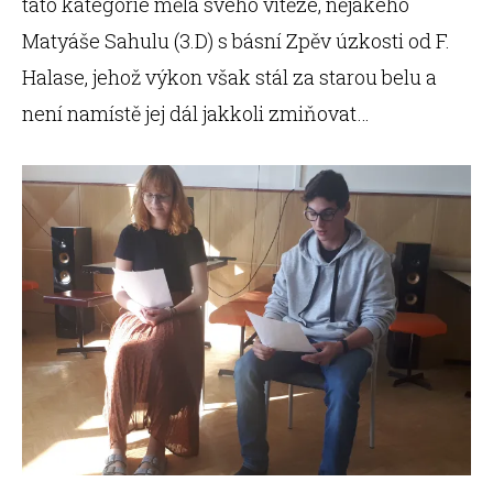
tato kategorie měla svého vítěze, nějakého
Matyáše Sahulu (3.D) s básní Zpěv úzkosti od F.
Halase, jehož výkon však stál za starou belu a
není namístě jej dál jakkoli zmiňovat…