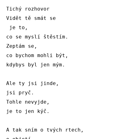
Tichý rozhovor

Vidět tě smát se

 je to,

co se myslí štěstím.

Zeptám se,

co bychom mohli být,

kdybys byl jen mým.

Ale ty jsi jinde,

jsi pryč.

Tohle nevyjde,

je to jen kýč.

A tak sním o tvých rtech,
