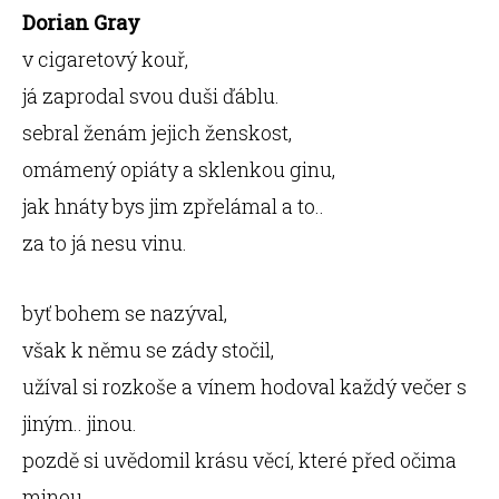
Dorian Gray
v cigaretový kouř,
já zaprodal svou duši ďáblu.
sebral ženám jejich ženskost,
omámený opiáty a sklenkou ginu,
jak hnáty bys jim zpřelámal a to..
za to já nesu vinu.
byť bohem se nazýval,
však k němu se zády stočil,
užíval si rozkoše a vínem hodoval každý večer s
jiným.. jinou.
pozdě si uvědomil krásu věcí, které před očima
minou.