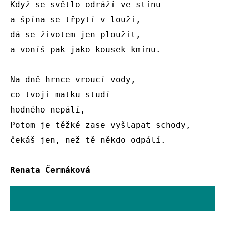
Když se světlo odráží ve stínu

a špína se třpytí v louži,

dá se životem jen ploužit,

a voníš pak jako kousek kmínu.

Na dně hrnce vroucí vody,

co tvoji matku studí -

hodného nepálí,

Potom je těžké zase vyšlapat schody,

čekáš jen, než tě někdo odpálí.

Renata Čermáková