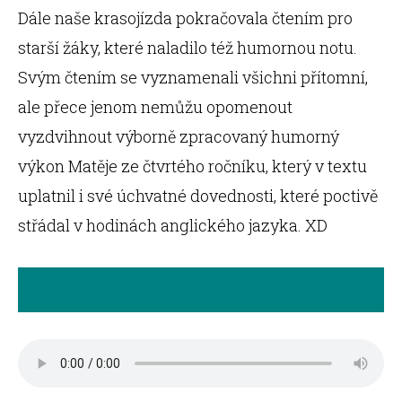
Dále naše krasojízda pokračovala čtením pro
starší žáky, které naladilo též humornou notu.
Svým čtením se vyznamenali všichni přítomní,
ale přece jenom nemůžu opomenout
vyzdvihnout výborně zpracovaný humorný
výkon Matěje ze čtvrtého ročníku, který v textu
uplatnil i své úchvatné dovednosti, které poctivě
střádal v hodinách anglického jazyka. XD