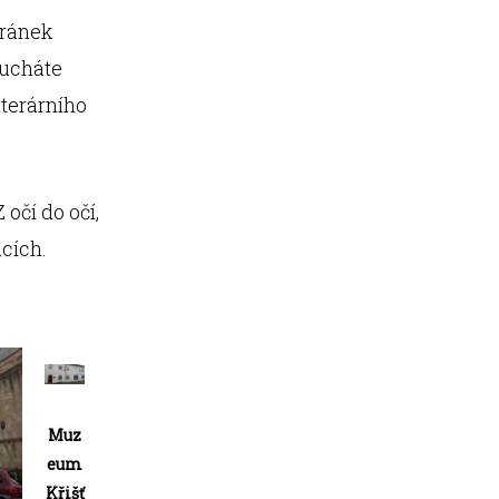
tránek
oucháte
literárního
 očí do očí,
icích.
Muz
eum
Křišť