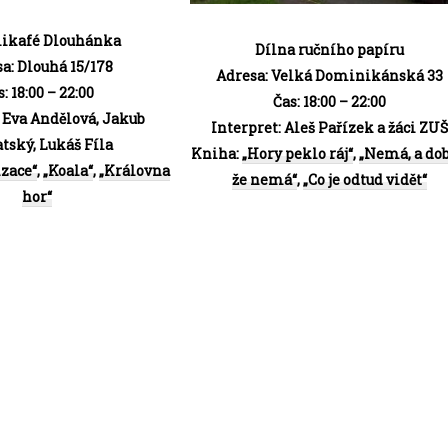
ikafé Dlouhánka
Dílna ručního
papíru
a: Dlouhá 15/178
Adresa: Velká Dominikánská 33
: 18:00 – 22:00
Čas: 18:00 – 22:00
: Eva Andělová, Jakub
Interpret: Aleš Pařízek a žáci ZUŠ
tský, Lukáš Fíla
Kniha:
„Hory peklo ráj“
,
„Nemá, a dob
izace“
,
„Koala“
,
„Královna
že nemá“
,
„Co je odtud vidět“
hor“