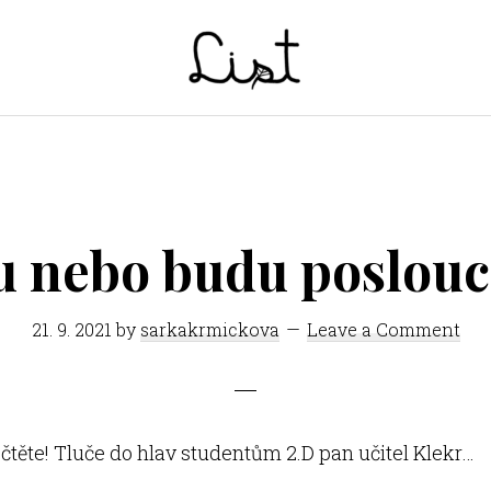
LIST
Studentský
časopis
SŠPGHS
Litoměřice
u nebo budu poslouc
21. 9. 2021
by
sarkakrmickova
Leave a Comment
e, čtěte! Tluče do hlav studentům 2.D pan učitel Klekr…