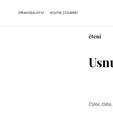
Skip
Skip
Skip
to
to
to
ZPRAVODAJSTVÍ
KOUTEK (Č)UMĚNÍ
primary
main
footer
navigation
content
čtení
Usn
Čtěte, čtět