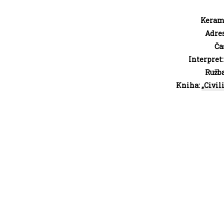
Keram
Adres
Čas
Interpret
Ružba
Kniha:
„Civil