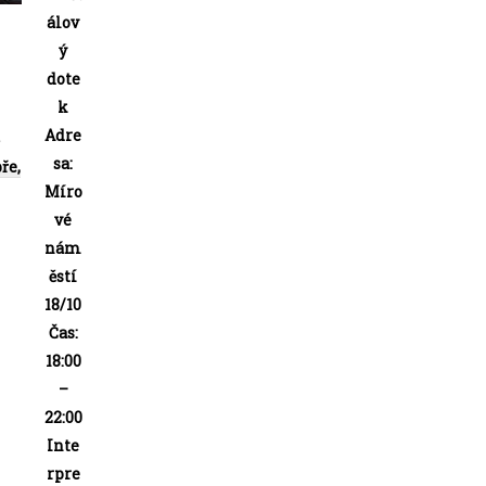
álov
ý
dote
k
Adre
sa:
ře,
Míro
vé
nám
ěstí
18/10
Čas:
18:00
–
22:00
Inte
rpre