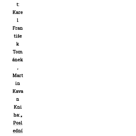
t:
Kare
l
Fran
tiše
k
Tom
ánek
,
Mart
in
Kava
n
Kni
ha:
„
Posl
ední