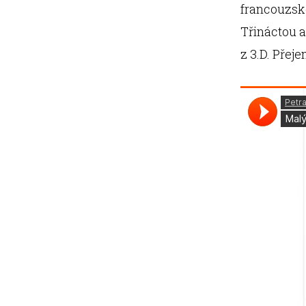
francouzské
Třináctou a
z 3.D. Přej