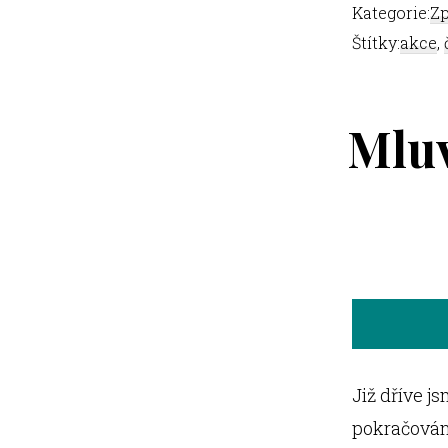
Kategorie:
Zp
Štítky:
akce
,
Mluv
Již dříve j
pokračování