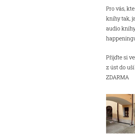
Pro vás, kte
knihy tak, 
audio knihy 
happening
Přijďte si v
z úst do uš
ZDARMA