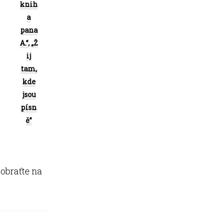
knih
a
pana
A.“
,
„Ž
ij
tam,
kde
jsou
písn
ě“
 obraťte na