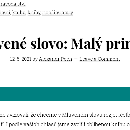
ravodajství
čtení
,
kniha
,
knihy
,
noc literatury
ené slovo: Malý pri
12. 5. 2021
by
Alexandr Pech
Leave a Comment
sme avizovali, že chceme v Mluveném slovu rozjet ,,čet
’’. I podle vašich ohlasů jsme zvolili oblíbenou knihu 