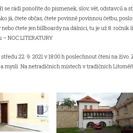
ří se rádi ponoříte do písmenek, slov, vět, odstavců a s
jako já, čtete občas, čtete povinně povinnou četbu, posl
nebo čtete jen billboardy na dálnici, tu je už 8. ročník 
u – NOC LITERATURY
e středu 22. 9. 2021 v 18:00 h poslechnout čtení na živo. Z
í a mysli. Na netradičních místech v tradičních Litoměř