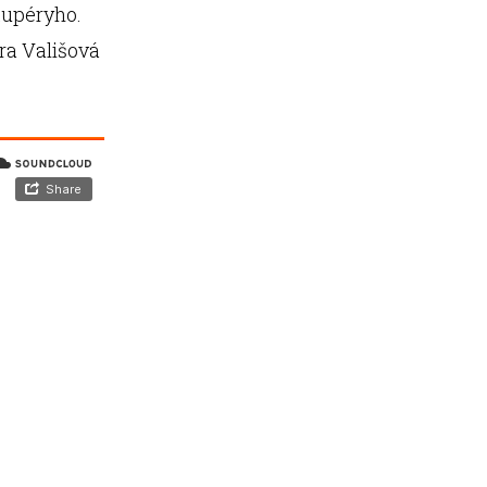
xupéryho.
ra Vališová