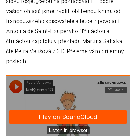
slovu rozjet ,,četbu na pokračování’’. I podle
vašich ohlasů jsme zvolili oblíbenou knihu od
francouzského spisovatele a letce z povolání
Antoina de Saint-Exupéryho. Třináctou a
čtrnáctou kapitolu v překladu Martina Saháka
čte Petra Vališová z 3.D. Přejeme vám příjemný
poslech.