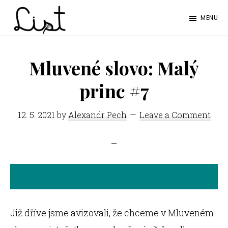
Skip
Skip
MENU
to
to
LIST
main
footer
Studentský
content
časopis
Mluvené slovo: Malý
SŠPGHS
princ #7
Litoměřice
12. 5. 2021
by
Alexandr Pech
Leave a Comment
Již dříve jsme avizovali, že chceme v Mluveném