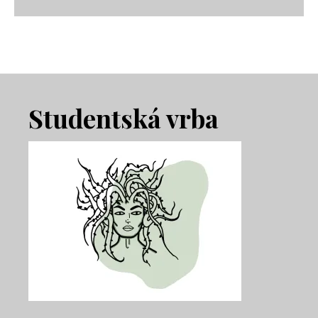
Footer
Studentská vrba