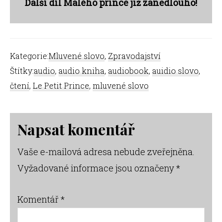
Další díl Malého prince již zanedlouho!
Kategorie:
Mluvené slovo
,
Zpravodajství
Štítky:
audio
,
audio kniha
,
audiobook
,
auidio slovo
,
čtení
,
Le Petit Prince
,
mluvené slovo
Reader
Napsat komentář
Interactions
Vaše e-mailová adresa nebude zveřejněna.
Vyžadované informace jsou označeny
*
Komentář
*