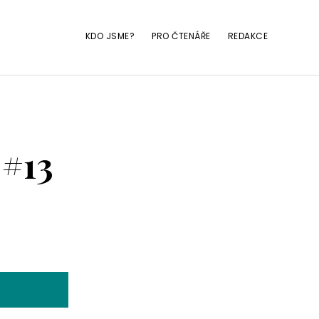
KDO JSME?
PRO ČTENÁŘE
REDAKCE
 #13