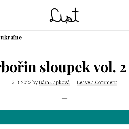
LIST
Studentský
hukraine
časopis
SŠPGHS
Litoměřice
bořin sloupek vol. 2
3. 3. 2022
by
Bára Čapková
Leave a Comment