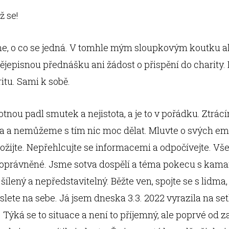
ž se!
me, o co se jedná. V tomhle mým sloupkovým koutku a
ějepisnou přednášku ani žádost o přispění do charity. 
ritu. Sami k sobě.
nou padl smutek a nejistota, a je to v pořádku. Ztrá
 a nemůžeme s tím nic moc dělat. Mluvte o svých em
rožijte. Nepřehlcujte se informacemi a odpočívejte. V
u oprávněné. Jsme sotva dospělí a téma pokecu s kam
 šílený a nepředstavitelný. Běžte ven, spojte se s lidma,
slete na sebe. Já jsem dneska 3.3. 2022 vyrazila na se
 Týká se to situace a není to příjemný, ale poprvé od 