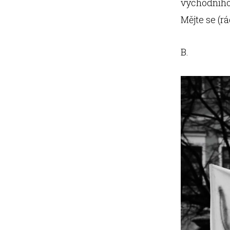
východního 
Mějte se (rá
B.