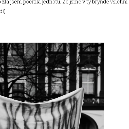
zla jsem pocítila jednotu. Že jsme v tý bryndě všichni 
di).