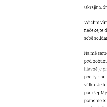
Ukrajino, dr
Všichni ví
nečekejte d
sobě solida
Na mě samot
pod nohama
hlavně je p
pocity jso
válka. Je to
podržej. My
pomohlo to.