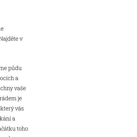
le
Najděte v
címe půdu
ocích a
šechny vaše
arádem je
 který vás
tkání a
začátku toho