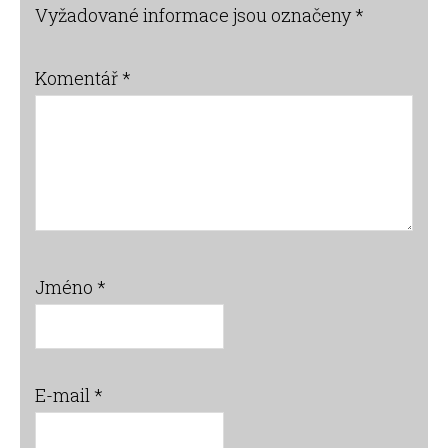
Vyžadované informace jsou označeny
*
Komentář
*
Jméno
*
E-mail
*