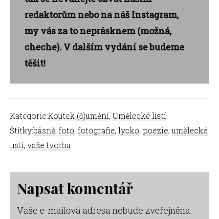
redaktorům nebo na náš Instagram,
my vás za to neprásknem (možná,
cheche). V dalším vydání se budeme
těšit!
Kategorie:
Koutek (č)umění
,
Umělecké listí
Štítky:
básně
,
foto
,
fotografie
,
lycko
,
poezie
,
umělecké
listí
,
vaše tvorba
Reader
Napsat komentář
Interactions
Vaše e-mailová adresa nebude zveřejněna.