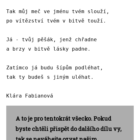
Tak můj meč ve jménu tvém slouží,

po vítězství tvém v bitvě touží.

Já - tvůj pěšák, jenž chřadne

a brzy v bitvě lásky padne.

Zatímco já budu šípům podléhat,

tak ty budeš s jiným uléhat.

Klára Fabianová 
A to je pro tentokrát všecko. Pokud
byste chtěli přispět do dalšího dílu vy,
tak se neváhejte ozvat našim