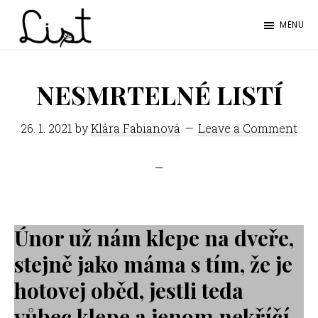
Skip
Skip
MENU
to
to
LIST
main
footer
Studentský
content
časopis
NESMRTELNÉ LISTÍ
SŠPGHS
26. 1. 2021
by
Klára Fabianová
Leave a Comment
Litoměřice
Únor už nám klepe na dveře,
stejně jako máma s tím, že je
hotovej oběd, jestli teda
vůbec klepe a jenom nekříčí