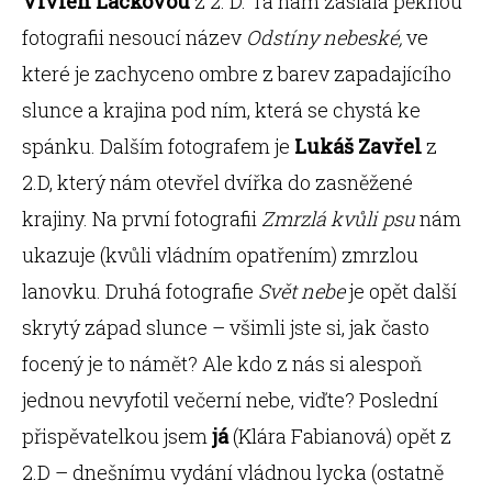
Vivien Lackovou
z 2. D. Ta nám zaslala pěknou
fotografii nesoucí název
Odstíny nebeské,
ve
které je zachyceno ombre z barev zapadajícího
slunce a krajina pod ním, která se chystá ke
spánku. Dalším fotografem je
Lukáš Zavřel
z
2.D, který nám otevřel dvířka do zasněžené
krajiny. Na první fotografii
Zmrzlá kvůli psu
nám
ukazuje (kvůli vládním opatřením) zmrzlou
lanovku. Druhá fotografie
Svět nebe
je opět další
skrytý západ slunce – všimli jste si, jak často
focený je to námět? Ale kdo z nás si alespoň
jednou nevyfotil večerní nebe, viďte? Poslední
přispěvatelkou jsem
já
(Klára Fabianová) opět z
2.D – dnešnímu vydání vládnou lycka (ostatně