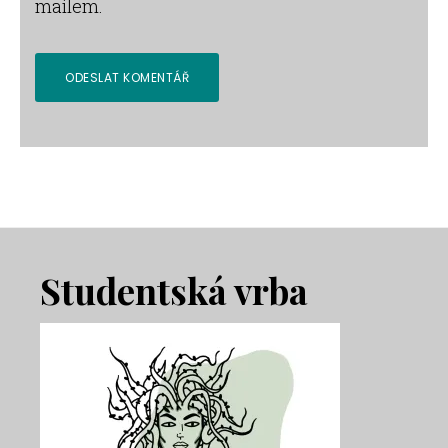
mailem.
Footer
Studentská vrba