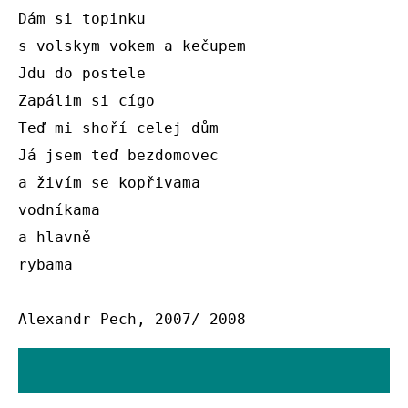
Dám si topinku

s volskym vokem a kečupem

Jdu do postele

Zapálim si cígo

Teď mi shoří celej dům

Já jsem teď bezdomovec

a živím se kopřivama

vodníkama

a hlavně 

rybama 

Alexandr Pech, 2007/ 2008 