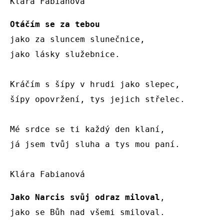
Klára Fabianová 
Otáčím se za tebou
jako za sluncem slunečnice,

jako lásky služebnice.

Kráčím s šípy v hrudi jako slepec,

šípy opovržení, tys jejich střelec.

Mé srdce se ti každý den klaní,

já jsem tvůj sluha a tys mou paní.

Klára Fabianová 
Jako Narcis svůj odraz miloval
,

jako se Bůh nad všemi smiloval.
