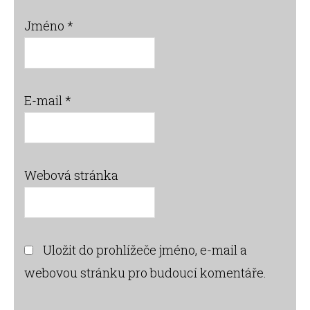
Jméno
*
E-mail
*
Webová stránka
Uložit do prohlížeče jméno, e-mail a
webovou stránku pro budoucí komentáře.