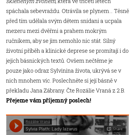
skleněným zvonem
, která ve třiceti letech
spáchala sebevraždu. Otrávila se plynem… Těsně
před tím udělala svým dětem snídani a ucpala
mezeru mezi dvěřmi a prahem mokrým
ručníkem, aby se jim nemohlo nic stát. Silný
životní příběh a klinické deprese se promítají i do
jejich básnických textů. Ovšem nečtěme je
pouze jako odraz Sylvinina života, ukrývá se v
nich mnohem víc. Poslechněte si její básně v
překladu Jana Zábrany. Čte Rozálie Vraná z 2.B.
Přejeme vám příjemný poslech!