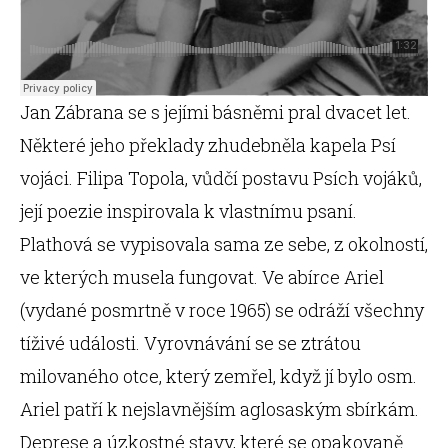
Jan Zábrana se s jejími básněmi pral dvacet let.
Některé jeho překlady zhudebněla kapela Psí
vojáci. Filipa Topola, vůdčí postavu Psích vojáků,
její poezie inspirovala k vlastnímu psaní.
Plathová se vypisovala sama ze sebe, z okolností,
ve kterých musela fungovat. Ve abírce Ariel
(vydané posmrtně v roce 1965) se odráží všechny
tíživé události. Vyrovnávání se se ztrátou
milovaného otce, který zemřel, když jí bylo osm.
Ariel patří k nejslavnějším aglosaským sbírkám.
Deprese a úzkostné stavy, které se opakovaně