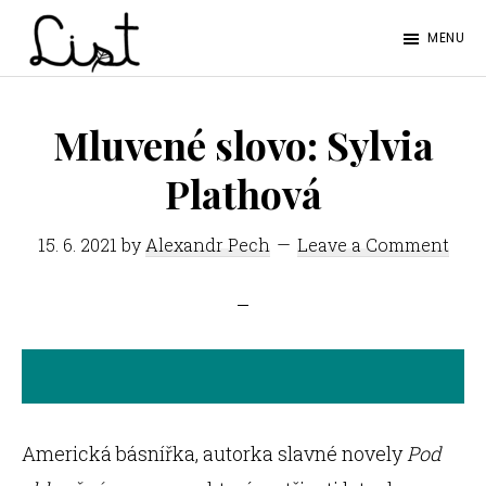
Skip
Skip
MENU
to
to
LIST
main
footer
Studentský
content
časopis
Mluvené slovo: Sylvia
SŠPGHS
Plathová
Litoměřice
15. 6. 2021
by
Alexandr Pech
Leave a Comment
Americká básnířka, autorka slavné novely
Pod