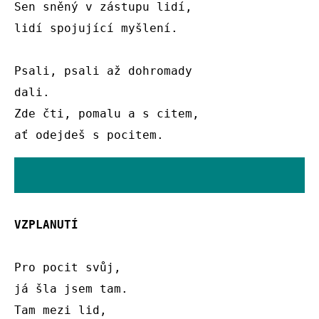
Sen sněný v zástupu lidí,

lidí spojující myšlení.

Psali, psali až dohromady

dali.

Zde čti, pomalu a s citem,

ať odejdeš s pocitem.
VZPLANUTÍ
Pro pocit svůj,

já šla jsem tam.

Tam mezi lid,
