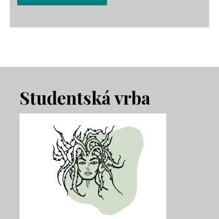
Footer
Studentská vrba