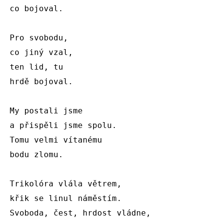
co bojoval.

Pro svobodu,

co jiný vzal,

ten lid, tu

hrdě bojoval.

My postali jsme

a přispěli jsme spolu.

Tomu velmi vítanému

bodu zlomu.

Trikolóra vlála větrem,

křik se linul náměstím.

Svoboda, čest, hrdost vládne,
