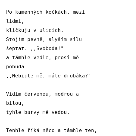
Po kamenných kočkách, mezi

lidmi,

kličkuju v ulicích.

Stojím pevně, slyším sílu

šeptat: ,,Svoboda!"

a támhle vedle, prosí mě

pobuda...

,,Nebijte mě, máte drobáka?"

Vidím červenou, modrou a

bílou,

tyhle barvy mě vedou.

Tenhle říká něco a támhle ten,
