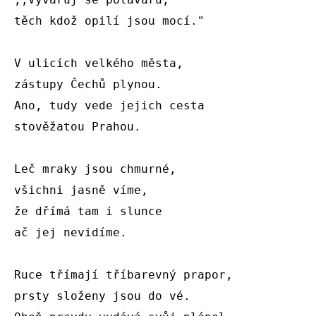
těch kdož opilí jsou mocí."

V ulicích velkého města,

zástupy Čechů plynou.

Ano, tudy vede jejich cesta

stověžatou Prahou.

Leč mraky jsou chmurné,

všichni jasně víme,

že dřímá tam i slunce

ač jej nevidíme.

Ruce třímají tříbarevný prapor,

prsty složeny jsou do vé.
