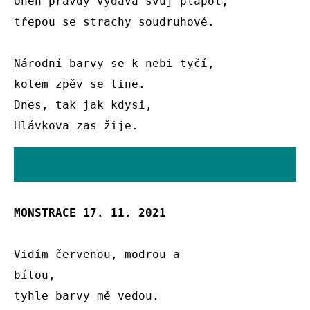
Oheň pravdy vydává svůj plápol,

třepou se strachy soudruhové.

Národní barvy se k nebi tyčí,

kolem zpěv se line.

Dnes, tak jak kdysi,

Hlávkova zas žije.
MONSTRACE 17. 11. 2021
Vidím červenou, modrou a

bílou,

tyhle barvy mě vedou.
