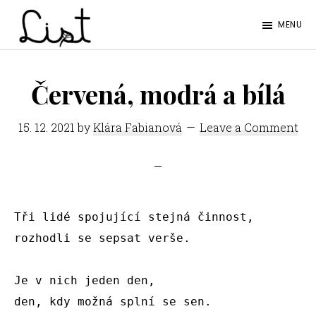
Skip
Skip
MENU
to
to
LIST
main
footer
Studentský
content
časopis
Červená, modrá a bílá
SŠPGHS
15. 12. 2021
by
Klára Fabianová
Leave a Comment
Litoměřice
Tři lidé spojující stejná činnost,

rozhodli se sepsat verše.

Je v nich jeden den,

den, kdy možná splní se sen.
