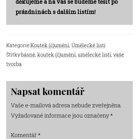
děkujeme a na vás se budeme těšit po
prázdninách s dalším listím!
Kategorie:
Koutek (č)umění
,
Umělecké listí
Štítky:
básně
,
koutek (č)umění
,
umělecké listí
,
vaše
tvorba
Reader
Napsat komentář
Interactions
Vaše e-mailová adresa nebude zveřejněna.
Vyžadované informace jsou označeny
*
Komentář
*