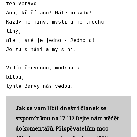
ten vpravo...

Ano, křičí ano! Máte pravdu!

Každý je jiný, myslí a je trochu

líný,

ale jisté je jedno - Jednota!

Je tu s námi a my s ní.

Vidím červenou, modrou a

bílou,

tyhle Barvy nás vedou.
Jak se vám líbil dnešní článek se
vzpomínkou na 17.11? Dejte nám vědět
do
komentářů. Přispěvatelům moc