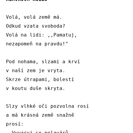
Volá, volá země má.

Odkud vzata svoboda?

Volá na lidi: ,,Pamatuj,

nezapomeň na pravdu!"

Pod nohama, slzami a krví

v naší zem je vryta.

Skrze útrapami, bolestí

v koutu duše skryta.

Slzy vlhké oči pozvolna rosí

a má krásná země snažně

prosí:

,,Vyvaruj se polavárů,
