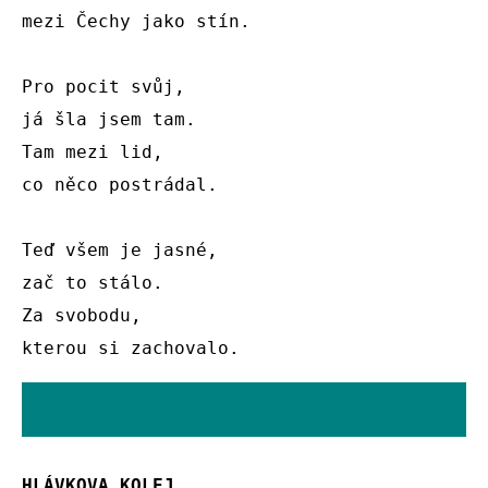
mezi Čechy jako stín.

Pro pocit svůj,

já šla jsem tam.

Tam mezi lid,

co něco postrádal.

Teď všem je jasné,

zač to stálo.

Za svobodu,

kterou si zachovalo.
HLÁVKOVA KOLEJ