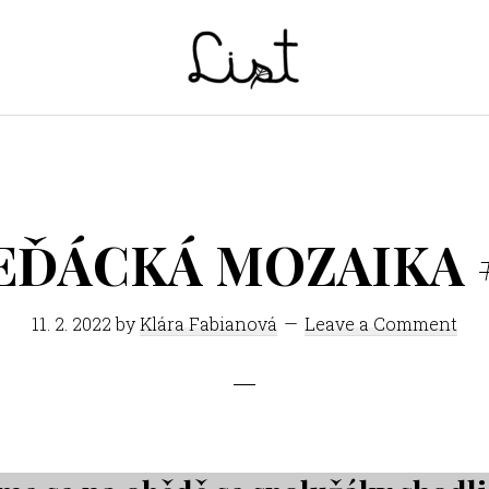
LIST
Studentský
časopis
SŠPGHS
Litoměřice
EĎÁCKÁ MOZAIKA 
11. 2. 2022
by
Klára Fabianová
Leave a Comment