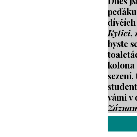
Dnes js
peďáku 
dívčích
Kytici
,
byste s
toaletá
kolona 
sezení,
student
vámi v 
Záznam