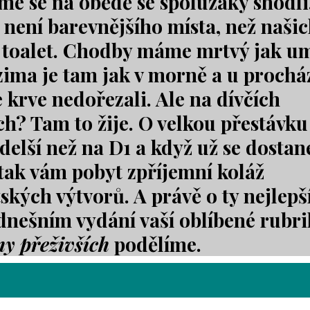
me se na obědě se spolužáky shodli
není barevnějšího místa, než naši
 toalet. Chodby máme mrtvý jak um
 zima je tam jak v morně a u prochá
e krve nedořezali. Ale na dívčích
ch? Tam to žije. O velkou přestávku
delší než na D1 a když už se dostan
 tak vám pobyt zpříjemní koláž
ských výtvorů. A právě o ty nejlepší
dnešním vydání vaší oblíbené rubri
y přeživších
podělíme.