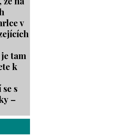
, že na
ch
rlce v
zejících
 je tam
ete k
 se s
ky –