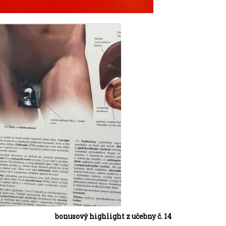
bonusový highlight z učebny č. 14