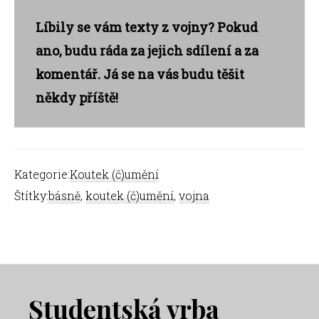
Líbily se vám texty z vojny? Pokud
ano, budu ráda za jejich sdílení a za
komentář. Já se na vás budu těšit
někdy příště!
Kategorie:
Koutek (č)umění
Štítky:
básně
,
koutek (č)umění
,
vojna
Footer
Studentská vrba