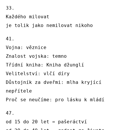
33. 

Každého milovat

je tolik jako nemilovat nikoho
41.

Vojna: věznice 

Znalost vojska: temno 

Třídní kniha: Kniha džunglí

Velitelství: vlčí díry 

Důstojník za dveřmi: mlha kryjící 
nepřítele 

Proč se neučíme: pro lásku k mládí 
47.

od 15 do 20 let = pašeráctví
