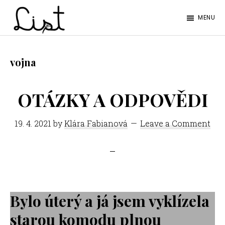
Skip
Skip
MENU
to
to
LIST
main
footer
Studentský
content
časopis
vojna
SŠPGHS
Litoměřice
OTÁZKY A ODPOVĚDI
19. 4. 2021
by
Klára Fabianová
Leave a Comment
Bylo úterý a já jsem vyklízela
starou komodu plnou