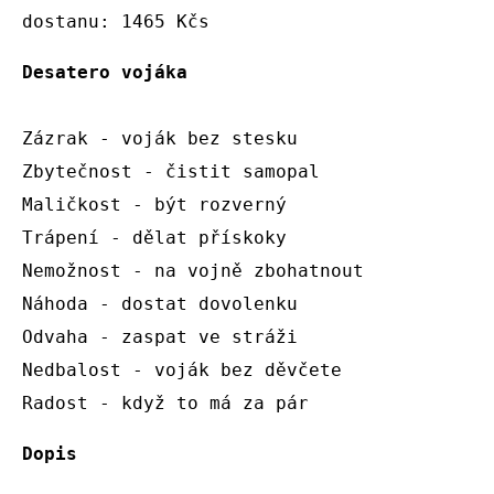
dostanu: 1465 Kčs
Desatero vojáka
Zázrak - voják bez stesku

Zbytečnost - čistit samopal

Maličkost - být rozverný 

Trápení - dělat přískoky 

Nemožnost - na vojně zbohatnout

Náhoda - dostat dovolenku

Odvaha - zaspat ve stráži

Nedbalost - voják bez děvčete

Radost - když to má za pár
Dopis 