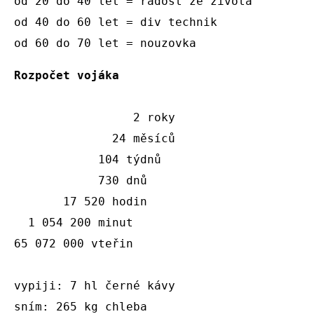
od 20 do 40 let = radost ze života 

od 40 do 60 let = div technik

od 60 do 70 let = nouzovka
Rozpočet vojáka 
                 2 roky

              24 měsíců

            104 týdnů

            730 dnů

       17 520 hodin

  1 054 200 minut 

65 072 000 vteřin

vypiji: 7 hl černé kávy 

sním: 265 kg chleba 
