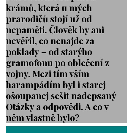
krámů, která u mých
prarodičů stojí už od
nepaměti. Člověk by ani
nevěřil, co nenajde za
poklady – od starýho
gramofonu po oblečení z
vojny. Mezi tím vším
harampádím byl i starej
ošoupanej sešit nadepsaný
Otázky a odpovědi. A co v
něm vlastně bylo?