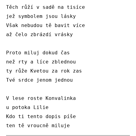
Těch růží v sadě na tisíce 

jež symbolem jsou lásky 

Však nebudou tě bavit více 

až čelo zbrázdí vrásky 

Proto miluj dokud čas 

než rty a líce zblednou

ty růže Kvetou za rok zas

Tvé srdce jenom jednou 

V lese roste Konvalinka

u potoka Lilie 

Kdo ti tento dopis píše 

ten tě vroucně miluje