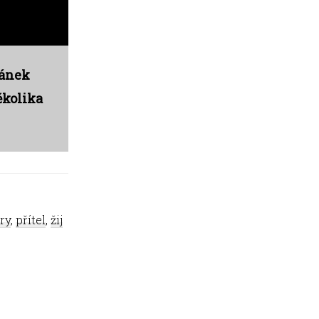
lánek
ěkolika
ry
,
přítel
,
žij