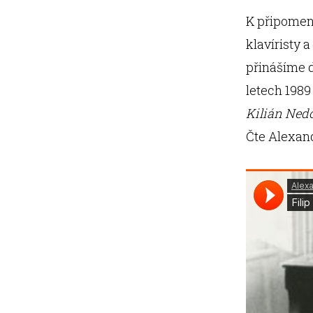
K připomenu
klavíristy a
přinášíme d
letech 1989
Kilián Ned
Čte Alexand