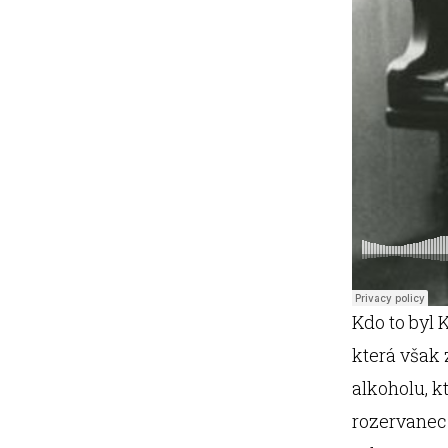
Kdo to byl 
která však
alkoholu, k
rozervanec 