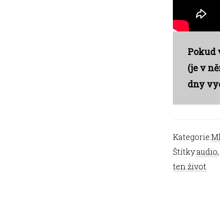
Pokud v
(je v n
dny vyd
Kategorie:
Ml
Štítky:
audio
ten život