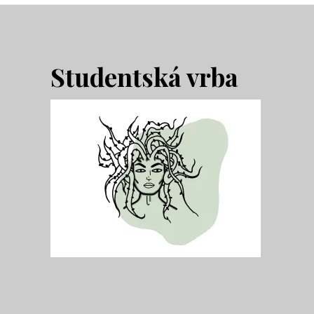
Footer
Studentská vrba