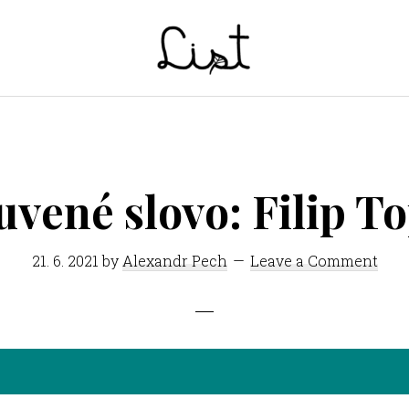
LIST
Studentský
časopis
SŠPGHS
Litoměřice
vené slovo: Filip T
21. 6. 2021
by
Alexandr Pech
Leave a Comment