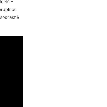
dnětů –
poruplnou
e současně