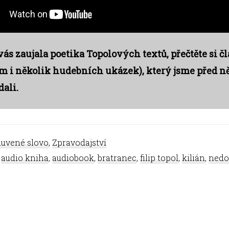
ás zaujala poetika Topolových textů, přečtěte si č
ěm i několik hudebních ukázek), který jsme před n
ali.
uvené slovo
,
Zpravodajství
,
audio kniha
,
audiobook
,
bratranec
,
filip topol
,
kilián
,
nedo