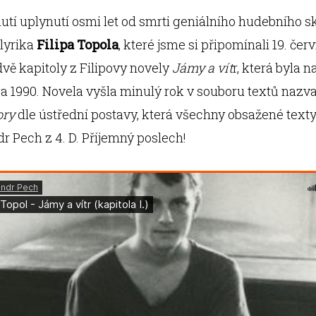
tí uplynutí osmi let od smrti geniálního hudebního sk
 lyrika
Filipa Topola
, které jsme si připomínali 19. čer
vě kapitoly z Filipovy novely
Jámy a vít
r, která byla 
 a 1990. Novela vyšla minulý rok v souboru textů naz
ory
dle ústřední postavy, která všechny obsažené texty
r Pech z 4. D. Příjemný poslech!