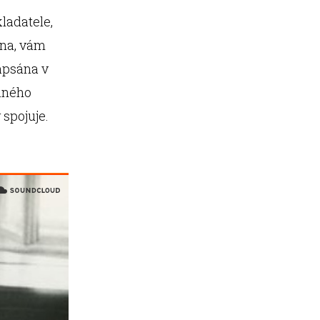
ladatele,
vna, vám
napsána v
vaného
 spojuje.