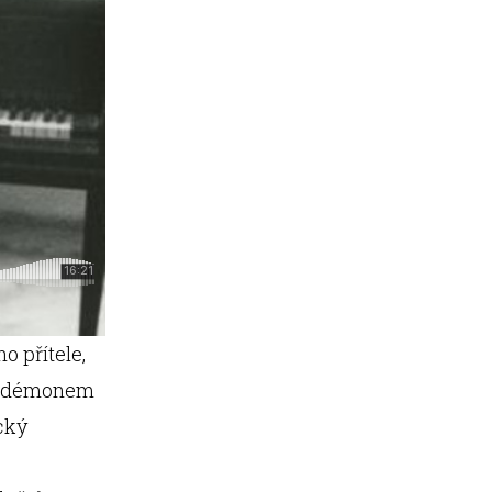
o přítele,
 s démonem
cký