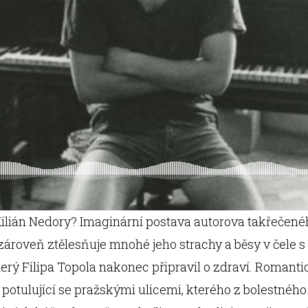
Kilián Nedory? Imaginární postava autorova takřečenéh
 zároveň ztělesňuje mnohé jeho strachy a běsy v čele
terý Filipa Topola nakonec připravil o zdraví. Romanti
potulující se pražskými ulicemi, kterého z bolestného