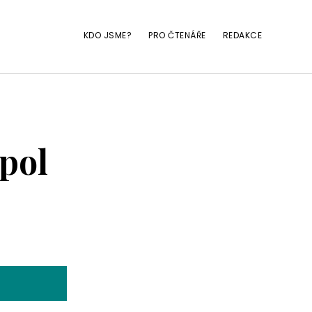
KDO JSME?
PRO ČTENÁŘE
REDAKCE
opol