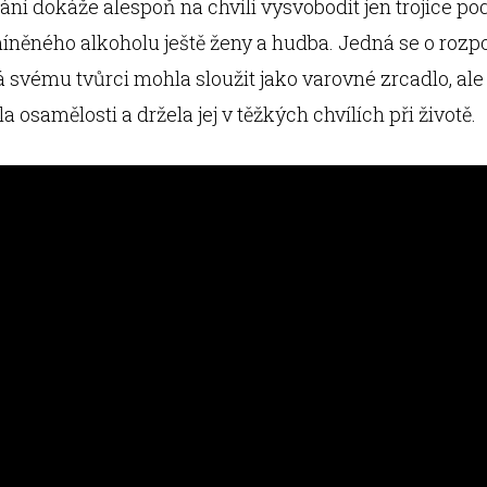
ní dokáže alespoň na chvíli vysvobodit jen trojice po
míněného alkoholu ještě ženy a hudba. Jedná se o roz
rá svému tvůrci mohla sloužit jako varovné zrcadlo, al
 osamělosti a držela jej v těžkých chvílích při životě.