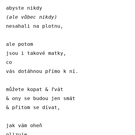
(ale vůbec nikdy)
nesahali na plotnu,

ale potom

jsou i takové matky,

co 

vás dotáhnou přímo k ní.

můžete kopat & řvát 

& ony se budou jen smát

& přitom se dívat,

jak vám oheň 

olizuje 
