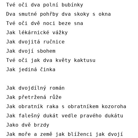
Tvé oči dva polní bubínky

Dva smutné pohřby dva skoky s okna

Tvé oči dvě noci beze sna

Jak lékárnické vážky

Jak dvojitá ručnice

Jak dvojí sbohem

Tvé oči jak dva květy kaktusu

Jak jediná činka

Jak dvojdílný román

Jak přetržená růže

Jak obratník raka s obratníkem kozoroha

Jak falešný dukát vedle pravého dukátu

Jako dvě brzdy

Jak moře a země jak blíženci jak dvojí 