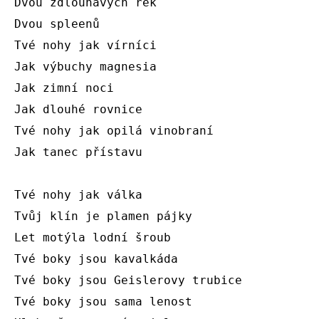
Dvou zdlouhavých řek

Dvou spleenů

Tvé nohy jak vírníci

Jak výbuchy magnesia

Jak zimní noci

Jak dlouhé rovnice

Tvé nohy jak opilá vinobraní

Jak tanec přístavu

Tvé nohy jak válka

Tvůj klín je plamen pájky

Let motýla lodní šroub

Tvé boky jsou kavalkáda

Tvé boky jsou Geislerovy trubice

Tvé boky jsou sama lenost
