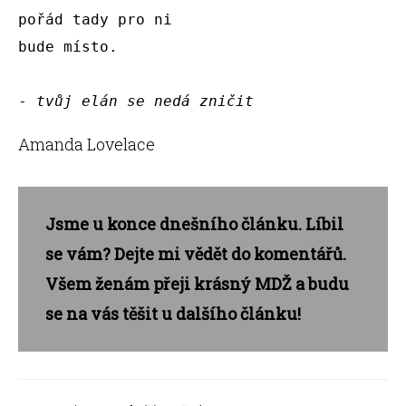
pořád tady pro ni

bude místo.

- 
tvůj elán se nedá zničit 
Amanda Lovelace
Jsme u konce dnešního článku. Líbil
se vám? Dejte mi vědět do komentářů.
Všem ženám přeji krásný MDŽ a budu
se na vás těšit u dalšího článku!