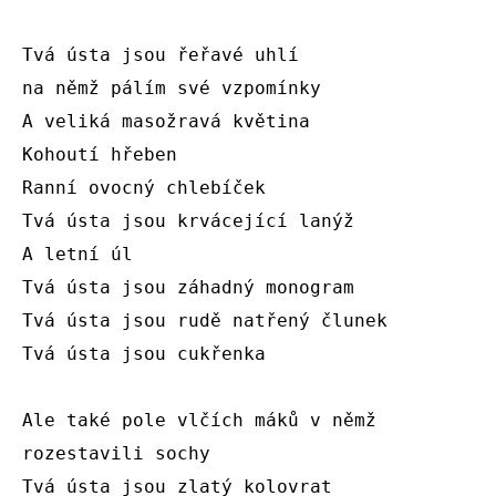
Tvá ústa jsou řeřavé uhlí 

na němž pálím své vzpomínky

A veliká masožravá květina

Kohoutí hřeben

Ranní ovocný chlebíček

Tvá ústa jsou krvácející lanýž

A letní úl

Tvá ústa jsou záhadný monogram

Tvá ústa jsou rudě natřený člunek

Tvá ústa jsou cukřenka

Ale také pole vlčích máků v němž 
rozestavili sochy

Tvá ústa jsou zlatý kolovrat
