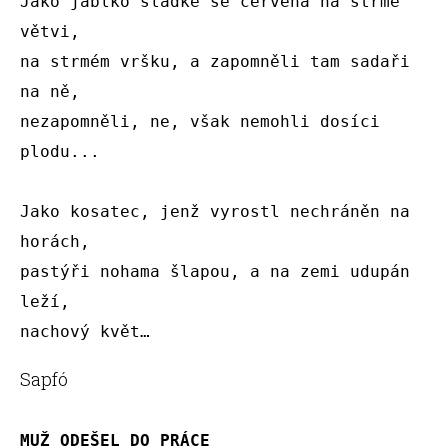
Jako jablko sladké se červená na strmé 
větvi,

na strmém vršku, a zapomněli tam sadaři 
na ně,

nezapomněli, ne, však nemohli dosíci 
plodu...

Jako kosatec, jenž vyrostl nechráněn na 
horách,

pastýři nohama šlapou, a na zemi udupán 
leží,

nachový květ… 
Sapfó
MUŽ ODEŠEL DO PRÁCE