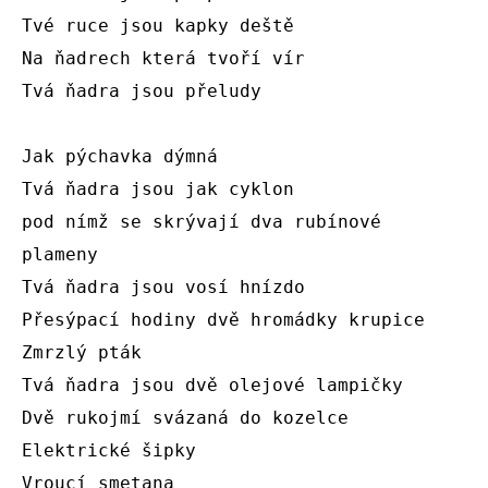
Tvé ruce jsou kapky deště

Na ňadrech která tvoří vír

Tvá ňadra jsou přeludy

Jak pýchavka dýmná

Tvá ňadra jsou jak cyklon 

pod nímž se skrývají dva rubínové 
plameny

Tvá ňadra jsou vosí hnízdo

Přesýpací hodiny dvě hromádky krupice

Zmrzlý pták

Tvá ňadra jsou dvě olejové lampičky

Dvě rukojmí svázaná do kozelce

Elektrické šipky

Vroucí smetana
