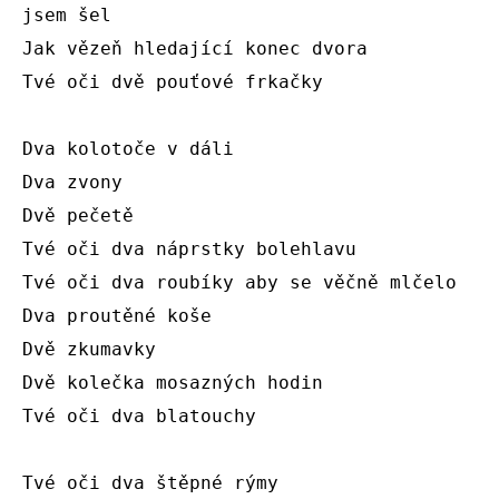
jsem šel

Jak vězeň hledající konec dvora

Tvé oči dvě pouťové frkačky

Dva kolotoče v dáli

Dva zvony

Dvě pečetě

Tvé oči dva náprstky bolehlavu

Tvé oči dva roubíky aby se věčně mlčelo

Dva proutěné koše

Dvě zkumavky

Dvě kolečka mosazných hodin

Tvé oči dva blatouchy

Tvé oči dva štěpné rýmy
