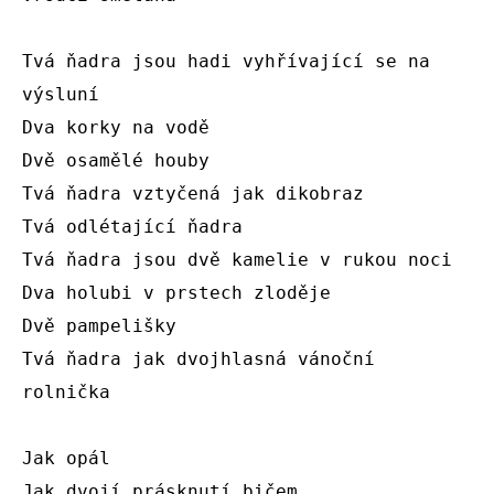
Tvá ňadra jsou hadi vyhřívající se na 
výsluní

Dva korky na vodě

Dvě osamělé houby

Tvá ňadra vztyčená jak dikobraz

Tvá odlétající ňadra

Tvá ňadra jsou dvě kamelie v rukou noci

Dva holubi v prstech zloděje

Dvě pampelišky

Tvá ňadra jak dvojhlasná vánoční 
rolnička

Jak opál

Jak dvojí prásknutí bičem
