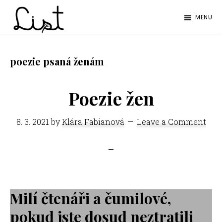
Skip
Skip
MENU
to
to
LIST
main
footer
Studentský
content
časopis
poezie psaná ženám
SŠPGHS
Litoměřice
Poezie žen
8. 3. 2021
by
Klára Fabianová
Leave a Comment
Milí čtenáři a čumilové,
pokud jste dosud neztratili