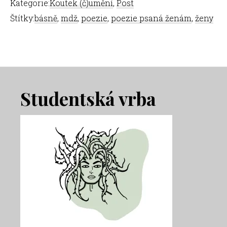
Kategorie:
Koutek (č)umění
,
Post
Štítky:
básně
,
mdž
,
poezie
,
poezie psaná ženám
,
ženy
Footer
Studentská vrba