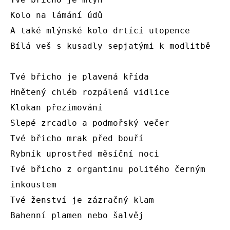
Kolo na lámání údů

A také mlýnské kolo drtící utopence

Bílá veš s kusadly sepjatými k modlitbě

Tvé břicho je plavená křída

Hnětený chléb rozpálená vidlice

Klokan přezimování

Slepé zrcadlo a podmořský večer

Tvé břicho mrak před bouří

Rybník uprostřed měsíční noci

Tvé břicho z organtinu politého černým 
inkoustem

Tvé ženství je zázračný klam

Bahenní plamen nebo šalvěj
