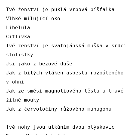
Tvé ženství je puklá vrbová píšťalka

Vlhké milující oko

Libelula

Citlivka

Tvé ženství je svatojánská muška v srdci 
stolistky

Jsi jako z bezové duše

Jak z bílých vláken asbestu rozpáleného 
v ohni

Jak ze směsi magnoliového těsta a tmavé 
žitné mouky

Jak z červotočiny růžového mahagonu

Tvé nohy jsou utkáním dvou blýskavic
