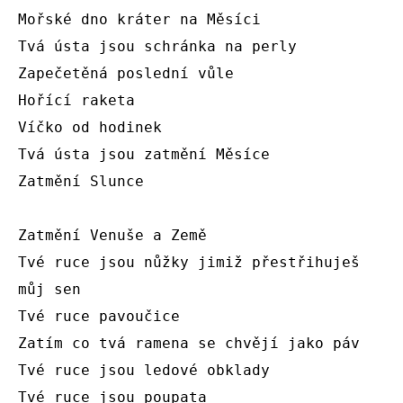
Mořské dno kráter na Měsíci

Tvá ústa jsou schránka na perly

Zapečetěná poslední vůle

Hořící raketa

Víčko od hodinek

Tvá ústa jsou zatmění Měsíce

Zatmění Slunce

Zatmění Venuše a Země

Tvé ruce jsou nůžky jimiž přestřihuješ 
můj sen

Tvé ruce pavoučice

Zatím co tvá ramena se chvějí jako páv

Tvé ruce jsou ledové obklady

Tvé ruce jsou poupata
