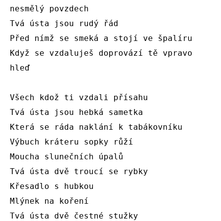
nesmělý povzdech

Tvá ústa jsou rudý řád

Před nímž se smeká a stojí ve špalíru

Když se vzdaluješ doprovází tě vpravo 
hleď

Všech kdož ti vzdali přísahu

Tvá ústa jsou hebká sametka

Která se ráda naklání k tabákovníku

Výbuch kráteru sopky růží

Moucha slunečních úpalů

Tvá ústa dvě troucí se rybky

Křesadlo s hubkou

Mlýnek na koření

Tvá ústa dvě čestné stužky
