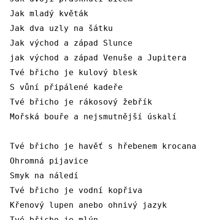
Jak mladý květák

Jak dva uzly na šátku

Jak východ a západ Slunce

jak východ a západ Venuše a Jupitera

Tvé břicho je kulový blesk

S vůní připálené kadeře

Tvé břicho je rákosový žebřík

Mořská bouře a nejsmutnější úskalí

Tvé břicho je havěť s hřebenem krocana

Ohromná pijavice

Smyk na náledí

Tvé břicho je vodní kopřiva

Křenový lupen anebo ohnivý jazyk

Tvé břicho je mlýn
