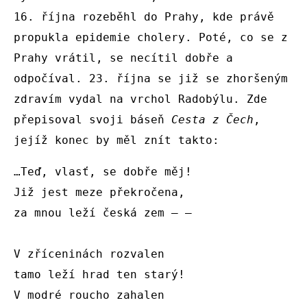
16. října rozeběhl do Prahy, kde právě 
propukla epidemie cholery. Poté, co se z 
Prahy vrátil, se necítil dobře a 
odpočíval. 23. října se již se zhoršeným 
zdravím vydal na vrchol Radobýlu. Zde 
přepisoval svoji báseň 
Cesta z Čech
, 
jejíž konec by měl znít takto:
…Teď, vlasť, se dobře měj!

Již jest meze překročena,

za mnou leží česká zem — —

V zříceninách rozvalen

tamo leží hrad ten starý!

V modré roucho zahalen
