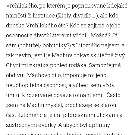
Vrchlického, po kterém je pojmenované kdejaké
náměstí či instituce (školy, divadla… ), ale kdo
dneska Vrchlického čte? Kdo se zajímá o jeho
osobnost a život? Literární vědci… Možná? Já
sám (bohužel/ bohudíky?) z Litoměřic nejsem, a
tak nevím, jestli je Máchův odkaz skutečně živý.
Chybí mi zkrátka pohled rodáka. Samozřejmě,
obdivuji Máchovo dílo, imponuje mi jeho
neuchopitelná osobnost, a vůbec jsem vždy
tíhnul k rozervané povaze romantismu. Často
jsem na Máchu myslel, procházeje se starou
částí Litoměřic a jejími pitoreskními uličkami a
zastrčenými dvorky. A abych byl upřímný,
nejednou jsem prišel na hodinu pozdě, protože