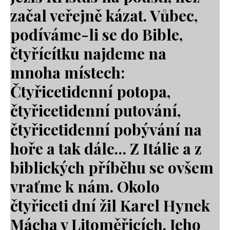
začal veřejně kázat. Vůbec,
podíváme-li se do Bible,
čtyřícítku najdeme na
mnoha místech:
Čtyřicetidenní potopa,
čtyřicetidenní putování,
čtyřicetidenní pobývání na
hoře a tak dále… Z Itálie a z
biblických příběhu se ovšem
vraťme k nám. Okolo
čtyřiceti dní žil Karel Hynek
Mácha v Litoměřicích. Jeho