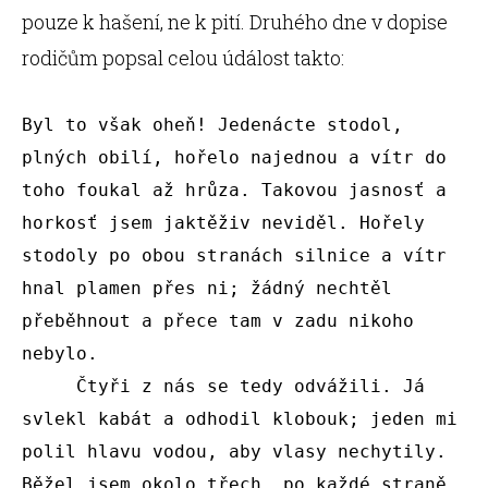
pouze k hašení, ne k pití. Druhého dne v dopise
rodičům popsal celou údálost takto:
Byl to však oheň! Jedenácte stodol, 
plných obilí, hořelo najednou a vítr do 
toho foukal až hrůza. Takovou jasnosť a 
horkosť jsem jaktěživ neviděl. Hořely 
stodoly po obou stranách silnice a vítr 
hnal plamen přes ni; žádný nechtěl 
přeběhnout a přece tam v zadu nikoho 
nebylo. 

     Čtyři z nás se tedy odvážili. Já 
svlekl kabát a odhodil klobouk; jeden mi 
polil hlavu vodou, aby vlasy nechytily. 
Běžel jsem okolo třech, po každé straně 