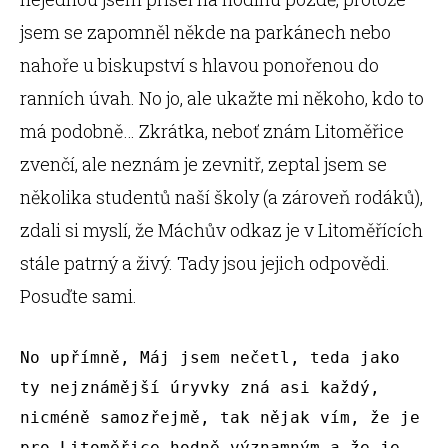
jsem se zapomněl někde na parkánech nebo
nahoře u biskupství s hlavou ponořenou do
ranních úvah. No jo, ale ukažte mi někoho, kdo to
má podobně… Zkrátka, neboť znám Litoměřice
zvenčí, ale neznám je zevnitř, zeptal jsem se
několika studentů naší školy (a zároveň rodáků),
zdali si myslí, že Máchův odkaz je v Litoměřících
stále patrný a živý. Tady jsou jejich odpovědi.
Posuďte sami.
No upřímně, Máj jsem nečetl, teda jako 
ty nejznámější úryvky zná asi každý, 
nicméně samozřejmě, tak nějak vím, že je 
pro Litoměřice hodně významným a že je 