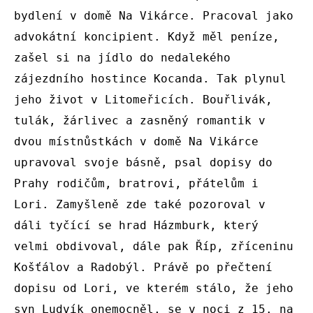
bydlení v domě Na Vikárce. Pracoval jako 
advokátní koncipient. Když měl peníze, 
zašel si na jídlo do nedalekého 
zájezdního hostince Kocanda. Tak plynul 
jeho život v Litomeřicích. Bouřlivák, 
tulák, žárlivec a zasněný romantik v 
dvou místnůstkách v domě Na Vikárce 
upravoval svoje básně, psal dopisy do 
Prahy rodičům, bratrovi, přátelům i 
Lori. Zamyšleně zde také pozoroval v 
dáli tyčící se hrad Házmburk, který 
velmi obdivoval, dále pak Říp, zříceninu 
Košťálov a Radobýl. Právě po přečtení 
dopisu od Lori, ve kterém stálo, že jeho 
syn Ludvík onemocněl, se v noci z 15. na 