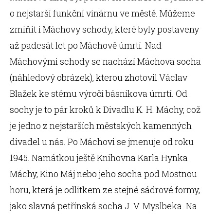
o nejstarší funkční vinárnu ve městě. Můžeme
zmíňit i Máchovy schody, které byly postaveny
až padesát let po Máchově úmrtí. Nad
Máchovými schody se nachází Máchova socha
(náhledový obrázek), kterou zhotovil Václav
Blažek ke stému výročí básníkova úmrtí. Od
sochy je to pár kroků k Divadlu K. H. Máchy, což
je jedno z nejstarších městských kamenných
divadel u nás. Po Máchovi se jmenuje od roku
1945. Namátkou ještě Knihovna Karla Hynka
Máchy, Kino Máj nebo jeho socha pod Mostnou
horu, která je odlitkem ze stejné sádrové formy,
jako slavná petřínská socha J. V. Myslbeka. Na