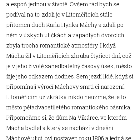
alespoň jednou v životě. Ovšem rád bych se
podíval na to, zdali je v Litoměřicích stále
přítomen duch Karla Hynka Máchy a zdali po
něm v úzkých uličkách a zapadlých dvorcích
zbyla trocha romantické atmosféry. I když
Mácha žil v Litoměřicích zhruba čtyřicet dní, což
je v jeho životě zanedbatelný časový úsek, město
žije jeho odkazem dodnes. Sem jezdí lidé, když si
připomínají výročí Máchovy smrti či narození.
Litoměřicím už zkrátka nikdo neuzme, že je to
město pětadvacetiletého romantického básníka.
Připomeňme si, že dům Na Vikárce, ve kterém
Mácha bydlel a který se nachází v dnešní
Máchově ulici, byl postaven roku 1806 a jedná se