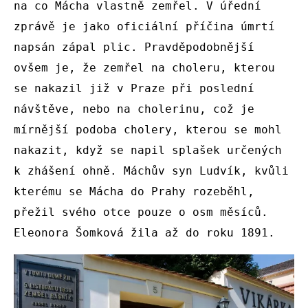
na co Mácha vlastně zemřel. V úřední 
zprávě je jako oficiální příčina úmrtí 
napsán zápal plic. Pravděpodobnější 
ovšem je, že zemřel na choleru, kterou 
se nakazil již v Praze při poslední 
návštěve, nebo na cholerinu, což je 
mírnější podoba cholery, kterou se mohl 
nakazit, když se napil splašek určených 
k zhášení ohně. Máchův syn Ludvík, kvůli 
kterému se Mácha do Prahy rozeběhl, 
přežil svého otce pouze o osm měsíců. 
Eleonora Šomková žila až do roku 1891. 