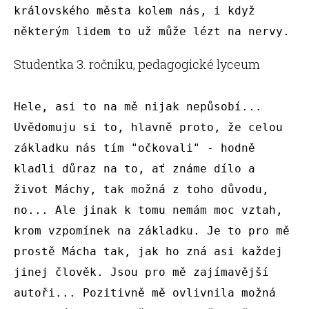
královského města kolem nás, i když 
některým lidem to už může lézt na nervy.
Studentka 3. ročníku, pedagogické lyceum
Hele, asi to na mě nijak nepůsobí... 
Uvědomuju si to, hlavně proto, že celou 
základku nás tím "očkovali" - hodně 
kladli důraz na to, ať známe dílo a 
život Máchy, tak možná z toho důvodu, 
no... Ale jinak k tomu nemám moc vztah, 
krom vzpomínek na základku. Je to pro mě 
prostě Mácha tak, jak ho zná asi každej 
jinej člověk. Jsou pro mě zajímavější 
autoři... Pozitivně mě ovlivnila možná 