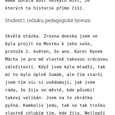
máme docela dost hezkých míst, ze 
Student 1. ročníku, pedagogické lyceum
Skvělá otázka. Zrovna dneska jsem se 
byla projít na Mostku k jeho soše, 
protože 1. květen, že ano. Karel Hynek 
Mácha je pro mě vlastně takovou srdcovou 
záležitostí. Když jsem byla mladší, tak 
mi to bylo úplně šumák, ale čím starší 
jsem tím víc si uvědomuji, jak jsem 
ráda, že žiju ve městě, kde působil 
takový velikán. Jsem na to zkrátka 
pyšná. Kamkoliv jedu, tak se tak trošku 
vlastně chlubím tím, kde žiju. Nejlepší 