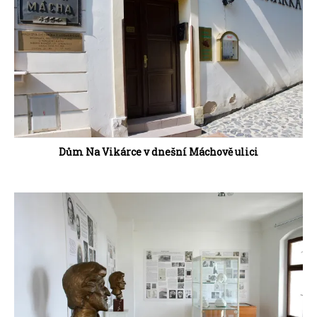
Dům Na Vikárce v dnešní Máchově ulici