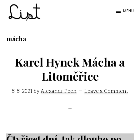
Skip
Skip
MENU
to
to
LIST
main
footer
Studentský
content
časopis
mácha
SŠPGHS
Litoměřice
Karel Hynek Mácha a
Litoměřice
5. 5. 2021
by
Alexandr Pech
Leave a Comment
Čtyřicet dní, tak dlouho po