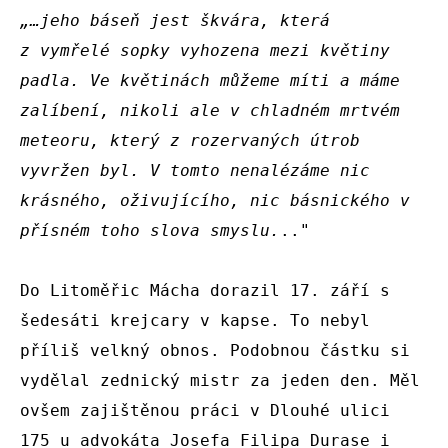
„…jeho báseň jest škvára, která 
z vymřelé sopky vyhozena mezi květiny 
padla. Ve květinách můžeme míti a máme 
zalíbení, nikoli ale v chladném mrtvém 
meteoru, který z rozervaných útrob 
vyvržen byl. V tomto nenalézáme nic 
krásného, oživujícího, nic básnického v 
přísném toho slova smyslu.
.."

Do Litoměřic Mácha dorazil 17. září s 
šedesáti krejcary v kapse. To nebyl 
příliš velkný obnos. Podobnou částku si 
vydělal zednický mistr za jeden den. Měl 
ovšem zajištěnou práci v Dlouhé ulici 
175 u advokáta Josefa Filipa Durase i 