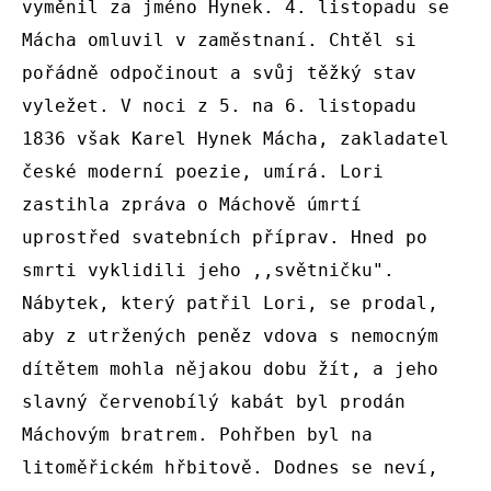
vyměnil za jméno Hynek. 4. listopadu se 
Mácha omluvil v zaměstnaní. Chtěl si 
pořádně odpočinout a svůj těžký stav 
vyležet. V noci z 5. na 6. listopadu 
1836 však Karel Hynek Mácha, zakladatel 
české moderní poezie, umírá. Lori 
zastihla zpráva o Máchově úmrtí 
uprostřed svatebních příprav. Hned po 
smrti vyklidili jeho ,,světničku". 
Nábytek, který patřil Lori, se prodal, 
aby z utržených peněz vdova s nemocným 
dítětem mohla nějakou dobu žít, a jeho 
slavný červenobílý kabát byl prodán 
Máchovým bratrem. Pohřben byl na 
litoměřickém hřbitově. Dodnes se neví, 