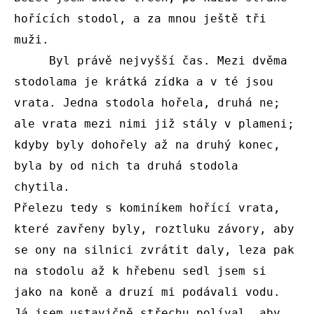
hořících stodol, a za mnou ještě tři 
muži.

     Byl právě nejvyšší čas. Mezi dvěma 
stodolama je krátká zídka a v té jsou 
vrata. Jedna stodola hořela, druhá ne; 
ale vrata mezi nimi již stály v plameni; 
kdyby byly dohořely až na druhý konec, 
byla by od nich ta druhá stodola 
chytila.

Přelezu tedy s kominíkem hořící vrata, 
které zavřeny byly, roztluku závory, aby 
se ony na silnici zvrátit daly, leza pak 
na stodolu až k hřebenu sedl jsem si 
jako na koně a druzí mi podávali vodu. 
Já jsem ustavičně střechu políval, aby 