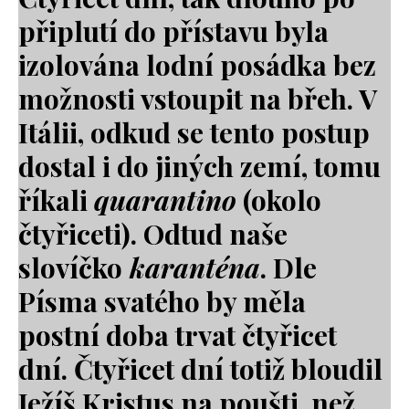
připlutí do přístavu byla
izolována lodní posádka bez
možnosti vstoupit na břeh. V
Itálii, odkud se tento postup
dostal i do jiných zemí, tomu
říkali
quarantino
(okolo
čtyřiceti). Odtud naše
slovíčko
karanténa
. Dle
Písma svatého by měla
postní doba trvat čtyřicet
dní. Čtyřicet dní totiž bloudil
Ježíš Kristus na poušti, než