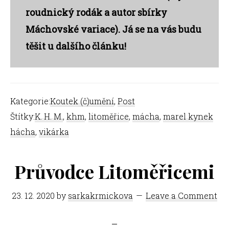
roudnický rodák a autor sbírky
Máchovské variace). Já se na vás budu
těšit u dalšího článku!
Kategorie:
Koutek (č)umění
,
Post
Štítky:
K. H. M.
,
khm
,
litoměřice
,
mácha
,
marel kynek
hácha
,
vikárka
Průvodce Litoměřicemi
23. 12. 2020
by
sarkakrmickova
Leave a Comment