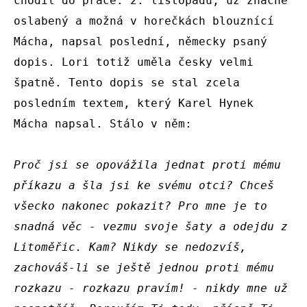
chodil do práce. 2. listopadu, už značně 
oslabený a možná v horečkách blouznící 
Mácha, napsal poslední, německy psaný 
dopis. Lori totiž uměla česky velmi 
špatně. Tento dopis se stal zcela 
posledním textem, který Karel Hynek 
Mácha napsal. Stálo v něm:

Proč jsi se opovážila jednat proti mému 
příkazu a šla jsi ke svému otci? Chceš 
všecko nakonec pokazit? Pro mne je to 
snadná věc - vezmu svoje šaty a odejdu z 
Litoměřic. Kam? Nikdy se nedozvíš, 
zachováš-li se ještě jednou proti mému 
rozkazu - rozkazu pravím! - nikdy mne už 