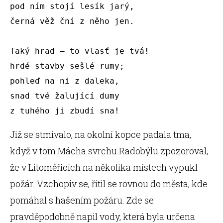
pod ním stojí lesík jarý,

černá věž ční z něho jen.

Taký hrad — to vlasť je tvá!

hrdé stavby sešlé rumy;

pohleď na ni z daleka,

snad tvé žalující dumy

z tuhého ji zbudí sna!
Již se stmívalo, na okolní kopce padala tma,
když v tom Mácha svrchu Radobýlu zpozoroval,
že v Litoměřicích na několika místech vypukl
požár. Vzchopiv se, řítil se rovnou do města, kde
pomáhal s hašením požáru. Zde se
pravděpodobně napil vody, která byla určena