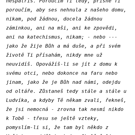
nespatříš. Poroučím Ti tedy, přísně Ti 
poroučím, aby ses nehnula z našeho domu, 
nikam, pod žádnou, docela žádnou 
záminkou, ani na mši, ani ke zpovědi, 
ani na katechismus, nikam; - nebo --- 
jako že žije Bůh a má duše, a při svém 
životě Ti přísahám, nikdy mne už 
neuvidíš. Opovážíš-li se jít z domu k 
svému otci, nebo dokonce na faru nebo 
jinam, jako že je Bůh nad námi, odejdu 
od oltáře. Zůstaneš tedy stále a stále u 
Ludvíka, a kdyby Tě někam zvali, řekneš, 
že jsi nemocná - zrovna tak nesmí nikdo 
k Tobě - třesu se ještě vzteky, 
pomyslím-li si, že tam byl někdo z 