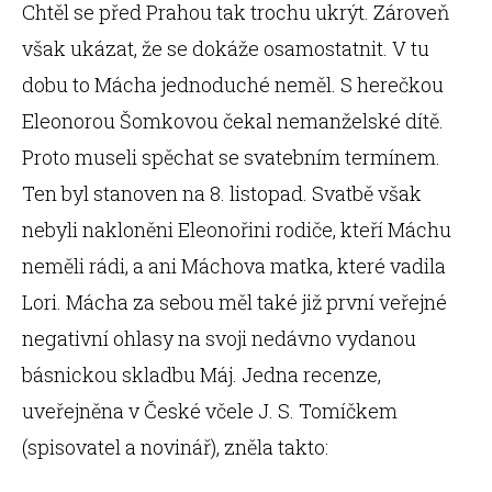
Chtěl se před Prahou tak trochu ukrýt. Zároveň
však ukázat, že se dokáže osamostatnit. V tu
dobu to Mácha jednoduché neměl. S herečkou
Eleonorou Šomkovou čekal nemanželské dítě.
Proto museli spěchat se svatebním termínem.
Ten byl stanoven na 8. listopad. Svatbě však
nebyli nakloněni Eleonořini rodiče, kteří Máchu
neměli rádi, a ani Máchova matka, které vadila
Lori. Mácha za sebou měl také již první veřejné
negativní ohlasy na svoji nedávno vydanou
básnickou skladbu Máj. Jedna recenze,
uveřejněna v České včele J. S. Tomíčkem
(spisovatel a novinář), zněla takto: