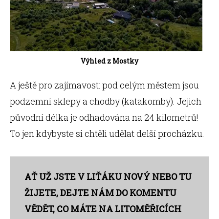
Výhled z Mostky
A ještě pro zajímavost: pod celým městem jsou
podzemní sklepy a chodby (katakomby). Jejich
původní délka je odhadována na 24 kilometrů!
To jen kdybyste si chtěli udělat delší procházku.
AŤ UŽ JSTE V LIŤÁKU NOVÝ NEBO TU
ŽIJETE, DEJTE NÁM DO KOMENTU
VĚDĚT, CO MÁTE NA LITOMĚŘICÍCH