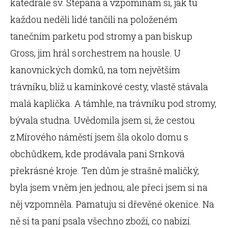
katedrále sv. Štěpána a vzpomínám si, jak tu
každou neděli lidé tančili na položeném
tanečním parketu pod stromy a pan biskup
Gross, jim hrál s orchestrem na housle. U
kanovnických domků, na tom největším
trávníku, blíž u kamínkové cesty, vlastě stávala
malá kaplička. A támhle, na trávníku pod stromy,
bývala studna. Uvědomila jsem si, že cestou
z Mírového náměstí jsem šla okolo domu s
obchůdkem, kde prodávala paní Srnková
překrásné kroje. Ten dům je strašně maličký,
byla jsem v něm jen jednou, ale přeci jsem si na
něj vzpomněla. Pamatuju si dřevěné okenice. Na
ně si ta paní psala všechno zboží, co nabízí.