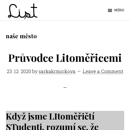
Skip
Skip
MENU
to
to
LIST
main
footer
Studentský
content
časopis
naše město
SŠPGHS
Litoměřice
Průvodce Litoměřicemi
23. 12. 2020
by
sarkakrmickova
Leave a Comment
Když jsme LItoměřičtí
STudenti, rozumí se, že