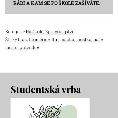
RÁDI A KAM SE PO ŠKOLE ZAŠÍVÁTE.
Kategorie:
Na škole
,
Zpravodajství
Štítky:
liťák
,
litoměřice
,
ltm
,
mácha
,
mostka
,
naše
město
,
průvodce
Footer
Studentská vrba