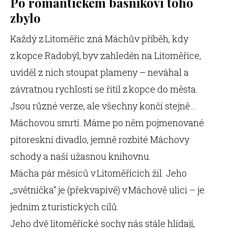
Po romantickém básníkovi toho
zbylo
Každý z Litoměřic zná Máchův příběh, kdy
z kopce Radobýl, byv zahleděn na Litoměřice,
uviděl z nich stoupat plameny – neváhal a
závratnou rychlostí se řítil z kopce do města.
Jsou různé verze, ale všechny končí stejně…
Máchovou smrtí. Máme po něm pojmenované
pitoreskní divadlo, jemně rozbité Máchovy
schody a naši užasnou knihovnu.
Mácha pár měsíců v Litoměřicích žil. Jeho
,,světnička“ je (překvapivě) v Máchově ulici – je
jedním z turistických cílů.
Jeho dvě litoměřické sochy nás stále hlídají,