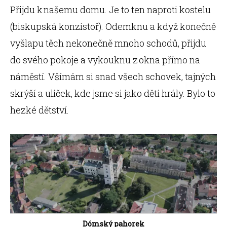
Přijdu k našemu domu. Je to ten naproti kostelu
(biskupská konzistoř). Odemknu a když konečně
vyšlapu těch nekonečně mnoho schodů, přijdu
do svého pokoje a vykouknu z okna přímo na
náměstí. Všímám si snad všech schovek, tajných
skrýší a uliček, kde jsme si jako děti hrály. Bylo to
hezké dětství.
Dómský pahorek