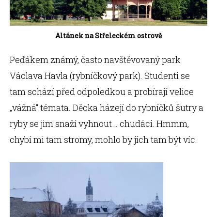
Altánek na Střeleckém ostrově
Peďákem známý, často navštěvovaný park
Václava Havla (rybníčkový park). Studenti se
tam schází před odpoledkou a probírají velice
„vážná“ témata. Děcka házejí do rybníčků šutry a
ryby se jim snaží vyhnout… chudáci. Hmmm,
chybí mi tam stromy, mohlo by jich tam být víc.