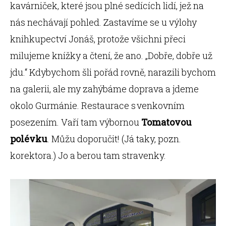
kavárniček, které jsou plné sedících lidí, jež na
nás nechávají pohled. Zastavíme se u výlohy
knihkupectví Jonáš, protože všichni přeci
milujeme knížky a čtení, že ano. „Dobře, dobře už
jdu.“ Kdybychom šli pořád rovně, narazili bychom
na galerii, ale my zahýbáme doprava a jdeme
okolo Gurmánie. Restaurace s venkovním
posezením. Vaří tam výbornou
Tomatovou
polévku
. Můžu doporučit! (Já taky, pozn.
korektora.) Jo a berou tam stravenky.