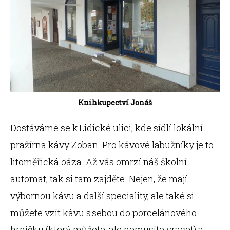
Knihkupectví Jonáš
Dostáváme se k Lidické ulici, kde sídlí lokální
pražírna kávy Zoban. Pro kávové labužníky je to
litoměřická oáza. Až vás omrzí náš školní
automat, tak si tam zajděte. Nejen, že mají
výbornou kávu a další speciality, ale také si
můžete vzít kávu s sebou do porcelánového
hrníčku (který můžete, ale nemusíte vracet) a