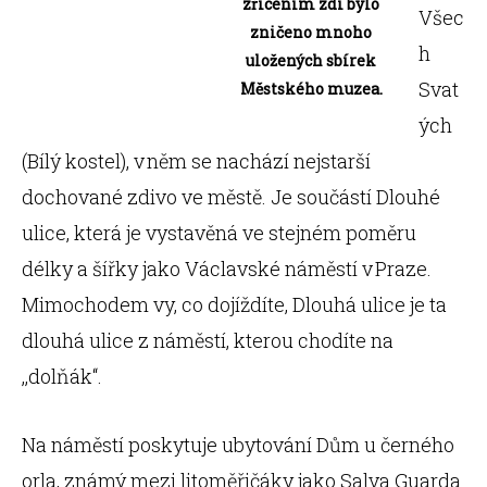
zřícením zdi bylo
Všec
zničeno mnoho
h
uložených sbírek
Svat
Městského muzea.
ých
(Bílý kostel), v něm se nachází nejstarší
dochované zdivo ve městě. Je součástí Dlouhé
ulice, která je vystavěná ve stejném poměru
délky a šířky jako Václavské náměstí v Praze.
Mimochodem vy, co dojíždíte, Dlouhá ulice je ta
dlouhá ulice z náměstí, kterou chodíte na
,,dolňák“.
Na náměstí poskytuje ubytování Dům u černého
orla, známý mezi litoměřičáky jako Salva Guarda.