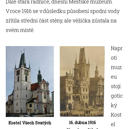
Dále stará radnice, dnešní Městské muzeum.
V roce 1916 se v důsledku působení spodní vody
zřítila střední část stěny, ale věžička zůstala na
svém místě.
Napr
oti
muz
eu
stojí
gotic
ký
Kost
16. dubna 1916
Kostel Všech Svatých
el