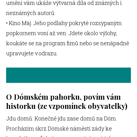
umění vám ukáže výtvarná díla od známých i
neznámých autorů.
• Kino Máj. Jeho podlahy pokryté rozsypaným
popkornem voní až ven. Jdete okolo výlohy,
koukáte se na program fimů nebo se nenápadně
upravujete v odrazu.
O Dómském pahorku, povím vám
historku (ze vzpomínek obyvatelky)
Jdu domů. Konečně jdu zase domů na Dóm.
Procházím skrz Dómské náměstí zády ke