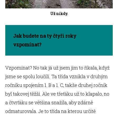
Už nikdy.
Jak budete na ty čtyři roky
vzpomínat
?
Vzpomínat? No tak já už jsem jim to říkala, když
jsme se spolu loučili. Ta třída vznikla v druhým
ročníku spojením 1. B a 1. C, takže druhej ročník
byl takovej těžší. Ale ve třeťáku už to klapalo, no
a čtvrťáku se většina snažila, aby zdárně
odmaturovala. Je to třída na kterou určitě