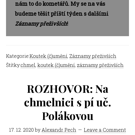
nám to do kometářů. My se na vás
budeme těšit příští týden s dalšími
Záznamy přeživších
!
Kategorie:
Koutek (č)umění
,
Záznamy přeživších
Štítky:
chmel
,
koutek (č)umění
,
záznamy přeživších
ROZHOVOR: Na
chmelnici s pí uč.
Polákovou
17. 12. 2020
by
Alexandr Pech
Leave a Comment