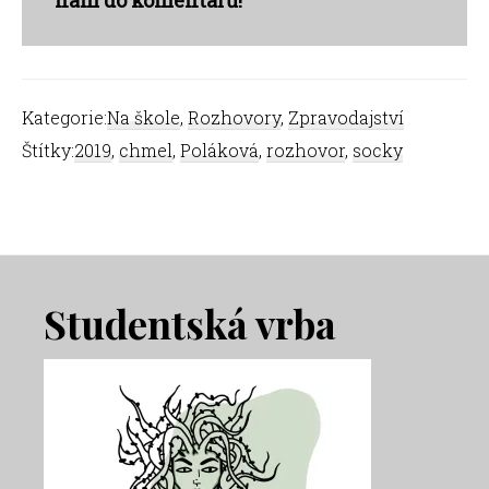
nám do komentářů!
Kategorie:
Na škole
,
Rozhovory
,
Zpravodajství
Štítky:
2019
,
chmel
,
Poláková
,
rozhovor
,
socky
Footer
Studentská vrba