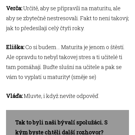
Verča:
Určitě, aby se připravili na maturitu, ale
aby se zbytečně nestresovali. Fakt to není takový,
jak to předesílají celý čtyři roky.
Eliška:
Co si budem… Maturita je jenom o štěstí.
Ale opravdu to nebyl takovej stres a ti učitelé ti
tam pomáhají. Buďte slušní na učitele a pak se
vám to vyplatí u maturity! (směje se)
Vláďa:
Mluvte, i když nevíte odpověď.
Tak to byli naši bývalí spolužáci. S
kým byste chtěli další rozhovor?