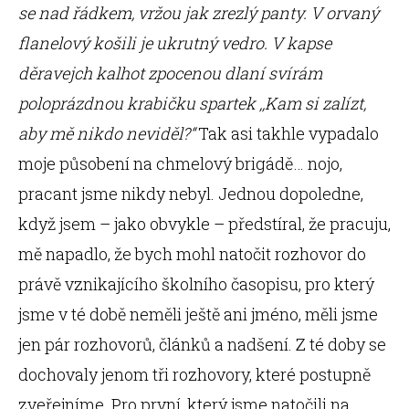
se nad řádkem, vržou jak zrezlý panty. V orvaný
flanelový košili je ukrutný vedro. V kapse
děravejch kalhot zpocenou dlaní svírám
poloprázdnou krabičku spartek ,,Kam si zalízt,
aby mě nikdo neviděl?“
Tak asi takhle vypadalo
moje působení na chmelový brigádě… nojo,
pracant jsme nikdy nebyl. Jednou dopoledne,
když jsem – jako obvykle – předstíral, že pracuju,
mě napadlo, že bych mohl natočit rozhovor do
právě vznikajícího školního časopisu, pro který
jsme v té době neměli ještě ani jméno, měli jsme
jen pár rozhovorů, článků a nadšení. Z té doby se
dochovaly jenom tři rozhovory, které postupně
zveřejníme. Pro první, který jsme natočili na