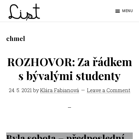
Skip
Skip
MENU
to
to
LIST
main
footer
Studentský
content
časopis
chmel
SŠPGHS
Litoměřice
ROZHOVOR: Za řádkem
s bývalými studenty
24. 5. 2021
by
Klára Fabianová
Leave a Comment
Byla sobota – předposlední