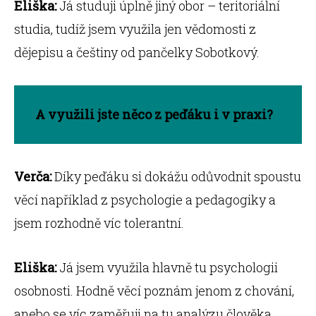
Eliška:
Já studuji úplně jiný obor – teritoriální
studia, tudíž jsem využila jen vědomosti z
dějepisu a češtiny od pančelky Sobotkový.
A využili jste něco z peďáku i v praxi?
Verča:
Díky peďáku si dokážu odůvodnit spoustu
věcí například z psychologie a pedagogiky a
jsem rozhodně víc tolerantní.
Eliška:
Já jsem využila hlavně tu psychologii
osobnosti. Hodně věcí poznám jenom z chování,
anebo se víc zaměřuji na tu analýzu člověka.