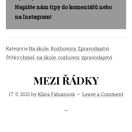
Napište nám tipy do komentářů nebo
na Instagram!
Kategorie:
Na škole
,
Rozhovory
,
Zpravodajství
Štítky:
chmel
,
na škole
,
rozhovor
,
zpravodajství
MEZI ŘÁDKY
17. 5. 2021
by
Klára Fabianová
Leave a Comment