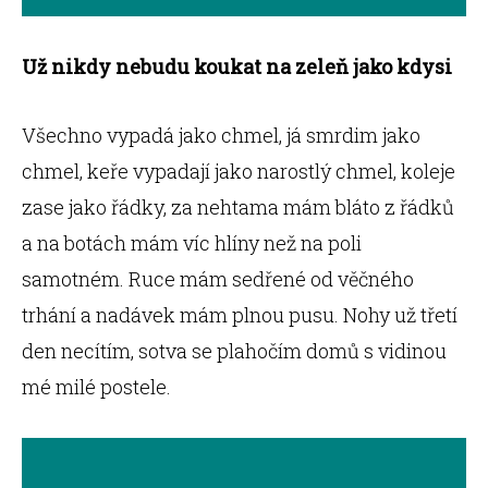
Už nikdy nebudu koukat na zeleň jako kdysi
Všechno vypadá jako chmel, já smrdim jako
chmel, keře vypadají jako narostlý chmel, koleje
zase jako řádky, za nehtama mám bláto z řádků
a na botách mám víc hlíny než na poli
samotném. Ruce mám sedřené od věčného
trhání a nadávek mám plnou pusu. Nohy už třetí
den necítím, sotva se plahočím domů s vidinou
mé milé postele.