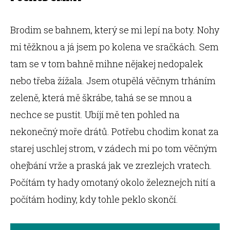
Brodim se bahnem, který se mi lepí na boty. Nohy
mi těžknou a já jsem po kolena ve sračkách. Sem
tam se v tom bahně mihne nějakej nedopalek
nebo třeba žížala. Jsem otupělá věčnym trháním
zeleně, která mě škrábe, tahá se se mnou a
nechce se pustit. Ubíjí mě ten pohled na
nekonečný moře drátů. Potřebu chodim konat za
starej uschlej strom, v zádech mi po tom věčným
ohejbání vrže a praská jak ve zrezlejch vratech.
Počítám ty hady omotaný okolo železnejch nití a
počítám hodiny, kdy tohle peklo skončí.