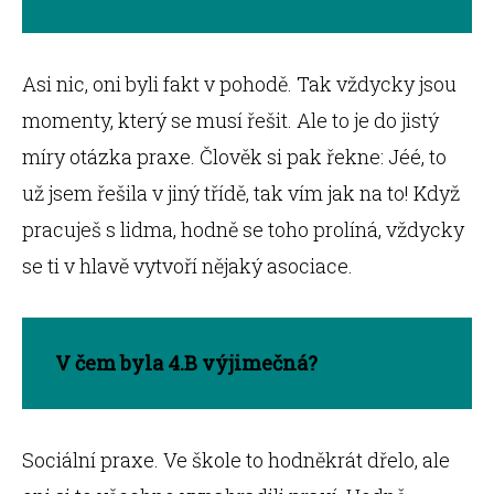
Asi nic, oni byli fakt v pohodě. Tak vždycky jsou
momenty, který se musí řešit. Ale to je do jistý
míry otázka praxe. Člověk si pak řekne: Jéé, to
už jsem řešila v jiný třídě, tak vím jak na to! Když
pracuješ s lidma, hodně se toho prolíná, vždycky
se ti v hlavě vytvoří nějaký asociace.
V čem byla 4.B výjimečná?
Sociální praxe. Ve škole to hodněkrát dřelo, ale