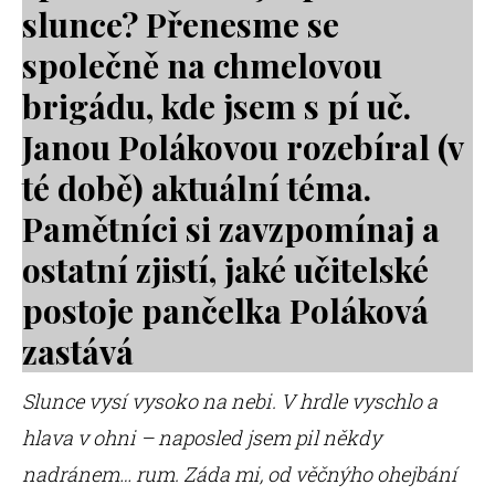
slunce? Přenesme se
společně na chmelovou
brigádu, kde jsem s pí uč.
Janou Polákovou rozebíral (v
té době) aktuální téma.
Pamětníci si zavzpomínaj a
ostatní zjistí, jaké učitelské
postoje pančelka Poláková
zastává
Slunce vysí vysoko na nebi. V hrdle vyschlo a
hlava v ohni – naposled jsem pil někdy
nadránem… rum. Záda mi, od věčnýho ohejbání