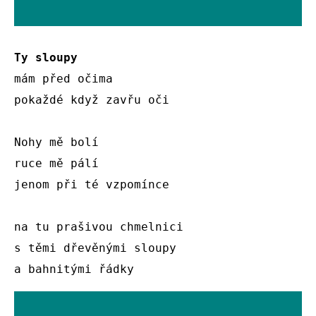
Ty sloupy
mám před očima

pokaždé když zavřu oči 

Nohy mě bolí

ruce mě pálí

jenom při té vzpomínce

na tu prašivou chmelnici 

s těmi dřevěnými sloupy

a bahnitými řádky 