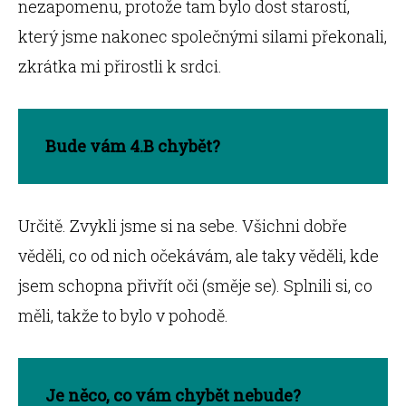
nezapomenu, protože tam bylo dost starostí,
který jsme nakonec společnými silami překonali,
zkrátka mi přirostli k srdci.
Bude vám 4.B chybět?
Určitě. Zvykli jsme si na sebe. Všichni dobře
věděli, co od nich očekávám, ale taky věděli, kde
jsem schopna přivřít oči (směje se). Splnili si, co
měli, takže to bylo v pohodě.
Je něco, co vám chybět nebude?