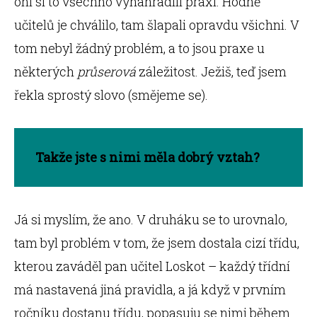
oni si to všechno vynahradili praxí. Hodně
učitelů je chválilo, tam šlapali opravdu všichni. V
tom nebyl žádný problém, a to jsou praxe u
některých
průserová
záležitost. Ježiš, teď jsem
řekla sprostý slovo (smějeme se).
Takže jste s nimi měla dobrý vztah?
Já si myslím, že ano. V druháku se to urovnalo,
tam byl problém v tom, že jsem dostala cizí třídu,
kterou zaváděl pan učitel Loskot – každý třídní
má nastavená jiná pravidla, a já když v prvním
ročníku dostanu třídu, popasuju se nimi během