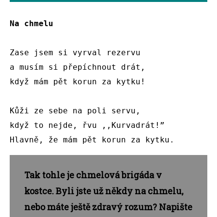
Na chmelu
Zase jsem si vyrval rezervu

a musím si přepíchnout drát, 

když mám pět korun za kytku!

Kůži ze sebe na poli servu,

když to nejde, řvu ,,Kurvadrát!”

Hlavně, že mám pět korun za kytku.
Tak tohle je chmelová brigáda v
kostce. Byli jste už někdy na chmelu,
nebo máte ještě zdravý rozum? Napište