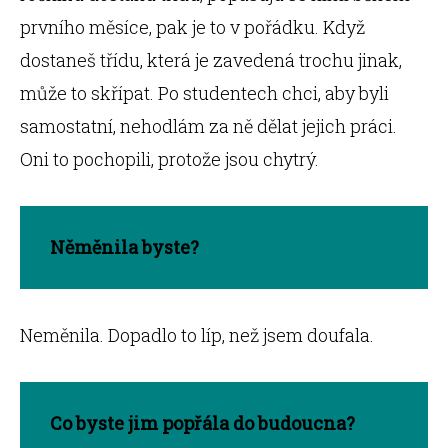
prvního měsíce, pak je to v pořádku. Když
dostaneš třídu, která je zavedená trochu jinak,
může to skřípat. Po studentech chci, aby byli
samostatní, nehodlám za ně dělat jejich práci.
Oni to pochopili, protože jsou chytrý.
Něměnila byste?
Neměnila. Dopadlo to líp, než jsem doufala.
Co byste jim popřála do budoucna?