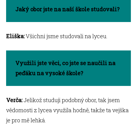
Jaký obor jste na naší škole studovali?
Eliška:
Všichni jsme studovali na lyceu.
Využili jste věci, co jste se naučili na
peďáku na vysoké škole?
Verča:
Jelikož studuji podobný obor, tak jsem
vědomosti z lycea využila hodně, takže ta vejška
je pro mě lehká.