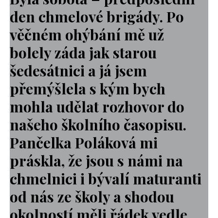
den chmelové brigády. Po
věčném ohýbání mě už
bolely záda jak starou
šedesátnici a já jsem
přemýšlela s kým bych
mohla udělat rozhovor do
našeho školního časopisu.
Pančelka Poláková mi
práskla, že jsou s námi na
chmelnici i bývalí maturanti
od nás ze školy a shodou
okolností měli řádek vedle