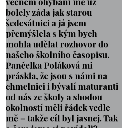
věčném ohýbání mě už
bolely záda jak starou
šedesátnici a já jsem
přemýšlela s kým bych
mohla udělat rozhovor do
našeho školního časopisu.
Pančelka Poláková mi
práskla, že jsou s námi na
chmelnici i bývalí maturanti
od nás ze školy a shodou
okolností měli řádek vedle
mě – takže cíl byl jasnej. Tak