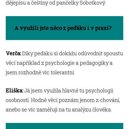
dějepisu a češtiny od pančelky Sobotkový.
A využili jste něco z peďáku i v praxi?
Verča:
Díky peďáku si dokážu odůvodnit spoustu
věcí například z psychologie a pedagogiky a
jsem rozhodně víc tolerantní.
Eliška:
Já jsem využila hlavně tu psychologii
osobnosti. Hodně věcí poznám jenom z chování,
anebo se víc zaměřuji na tu analýzu člověka.