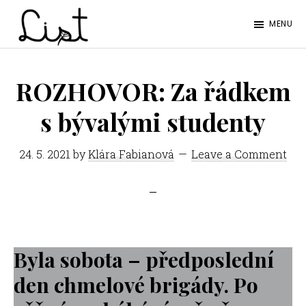
Skip
Skip
MENU
to
to
LIST
main
footer
Studentský
content
časopis
ROZHOVOR: Za řádkem
SŠPGHS
s bývalými studenty
Litoměřice
24. 5. 2021
by
Klára Fabianová
Leave a Comment
Byla sobota – předposlední
den chmelové brigády. Po