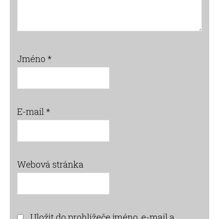
Jméno
*
E-mail
*
Webová stránka
Uložit do prohlížeče jméno, e-mail a