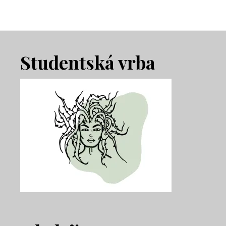
Footer
Studentská vrba