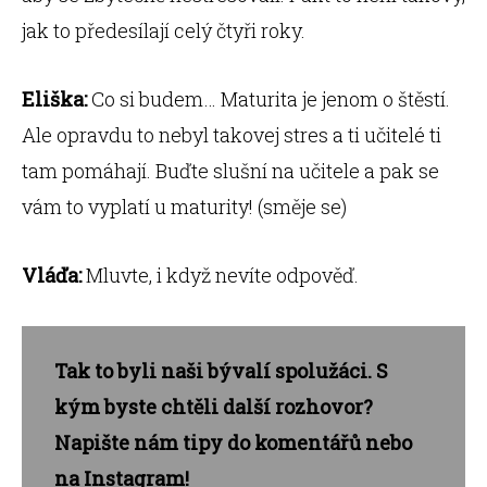
jak to předesílají celý čtyři roky.
Eliška:
Co si budem… Maturita je jenom o štěstí.
Ale opravdu to nebyl takovej stres a ti učitelé ti
tam pomáhají. Buďte slušní na učitele a pak se
vám to vyplatí u maturity! (směje se)
Vláďa:
Mluvte, i když nevíte odpověď.
Tak to byli naši bývalí spolužáci. S
kým byste chtěli další rozhovor?
Napište nám tipy do komentářů nebo
na Instagram!