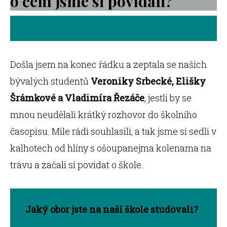
o čem jsme si povídali?
Došla jsem na konec řádku a zeptala se našich
bývalých studentů
Veroniky Srbecké, Elišky
Šrámkové a Vladimíra Řezáče
, jestli by se
mnou neudělali krátký rozhovor do školního
časopisu. Mile rádi souhlasili, a tak jsme si sedli v
kalhotech od hlíny s ošoupanejma kolenama na
trávu a začali si povídat o škole.
Jaký obor jste na naší škole studovali?