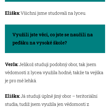
Eliška:
Všichni jsme studovali na lyceu.
Využili jste věci, co jste se naučili na
peďáku na vysoké škole?
Verča:
Jelikož studuji podobný obor, tak jsem
vědomosti z lycea využila hodně, takže ta vejška
je pro mě lehká.
Eliška:
Já studuji úplně jiný obor – teritoriální
studia, tudíž jsem využila jen vědomosti z