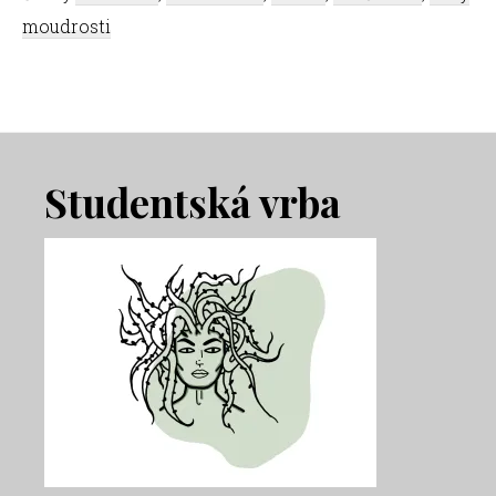
moudrosti
Footer
Studentská vrba