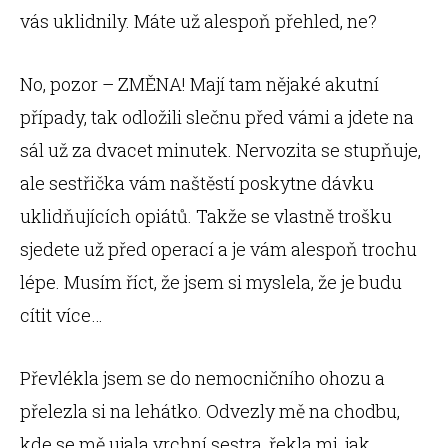
vás uklidnily. Máte už alespoň přehled, ne?
No, pozor – ZMĚNA! Mají tam nějaké akutní
případy, tak odložili slečnu před vámi a jdete na
sál už za dvacet minutek. Nervozita se stupňuje,
ale sestřička vám naštěstí poskytne dávku
uklidňujících opiátů. Takže se vlastně trošku
sjedete už před operací a je vám alespoň trochu
lépe. Musím říct, že jsem si myslela, že je budu
cítit více…
Převlékla jsem se do nemocničního ohozu a
přelezla si na lehátko. Odvezly mě na chodbu,
kde se mě ujala vrchní sestra, řekla mi, jak