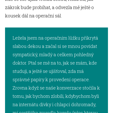
zákrok bude probíhat, a odvezla mě ještě o
kousek dál na operační sál.
Ležela jsem na operačním lůžku přikrytá
slabou dekou a začal si se mnou povídat
sympatický, mladý a celkem pohledný
doktor. Ptal se mě na to, jak se mám, kde
studuji, a ještě se ujišťoval, zda má
správné papíry k provedení operace.
Zrovna když se naše konverzace stočila k
tomu, jak bychom zlobili, kdybychom byli
na internátu dívky i chlapci dohromady,
mi sestřička zavedla kanylu (přes kterou