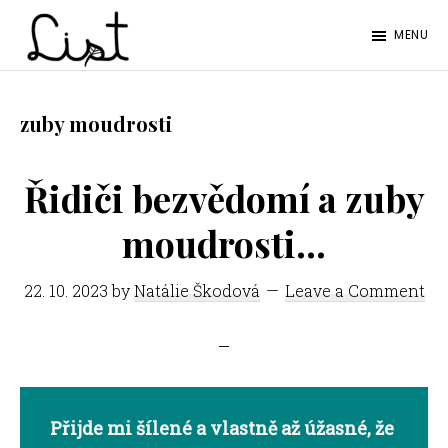
Skip
Skip
MENU
to
to
LIST
main
footer
Studentský
content
časopis
zuby moudrosti
SŠPGHS
Litoměřice
Řidiči bezvědomí a zuby
moudrosti…
22. 10. 2023
by
Natálie Škodová
Leave a Comment
Přijde mi šílené a vlastně až úžasné, že