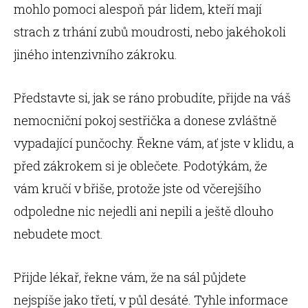
mohlo pomoci alespoň pár lidem, kteří mají
strach z trhání zubů moudrosti, nebo jakéhokoli
jiného intenzivního zákroku.
Představte si, jak se ráno probudíte, přijde na váš
nemocniční pokoj sestřička a donese zvláštně
vypadající punčochy. Řekne vám, ať jste v klidu, a
před zákrokem si je oblečete. Podotýkám, že
vám kručí v břiše, protože jste od včerejšího
odpoledne nic nejedli ani nepili a ještě dlouho
nebudete moct.
Přijde lékař, řekne vám, že na sál půjdete
nejspíše jako třetí, v půl desáté. Tyhle informace