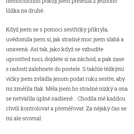
nemocničním pokoji jsem přelezla z jednoho
lůžka na druhé.
Když jsem se s pomocí sestřičky přikryla,
uvědomila jsem si, jak strašně moc jsem slabá a
unavená. Asi tak, jako když se vzbudíte
uprostřed noci, dojdete si na záchod, a pak zase
s radostí zalehnete do postele. S takhle těžkými
víčky jsem zvládla jenom podat ruku sestře, aby
mi změřila tlak. Měla jsem ho strašně nízký a ona
se netvářila úplně nadšeně… Chodila mě každou
chvíli kontrolovat a přeměřovat. Za nějaký čas se
mi ale srovnal.