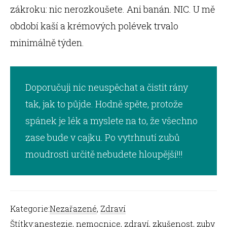
zákroku: nic nerozkoušete. Ani banán. NIC. U mě
období kaší a krémových polévek trvalo
minimálně týden.
Doporučuji nic neuspěchat a čistit rány
tak, jak to půjde. Hodně spěte, protože
spánek je lék a myslete na to, že všechno
zase bude v cajku. Po vytrhnutí zubů
moudrosti určitě nebudete hloupější!!!
Kategorie:
Nezařazené
,
Zdraví
Štítky:
anestezie
,
nemocnice
,
zdraví
,
zkušenost
,
zuby