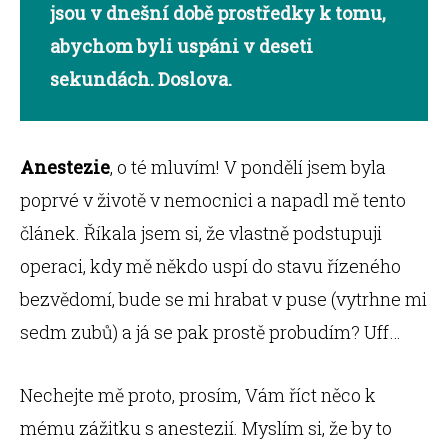
jsou v dnešní době prostředky k tomu,
abychom byli uspáni v deseti
sekundách. Doslova.
Anestezie
, o té mluvím! V pondělí jsem byla
poprvé v životě v nemocnici a napadl mě tento
článek. Říkala jsem si, že vlastně podstupuji
operaci, kdy mě někdo uspí do stavu řízeného
bezvědomí, bude se mi hrabat v puse (vytrhne mi
sedm zubů) a já se pak prostě probudím? Uff…
Nechejte mě proto, prosím, Vám říct něco k
mému zážitku s anestezií. Myslím si, že by to