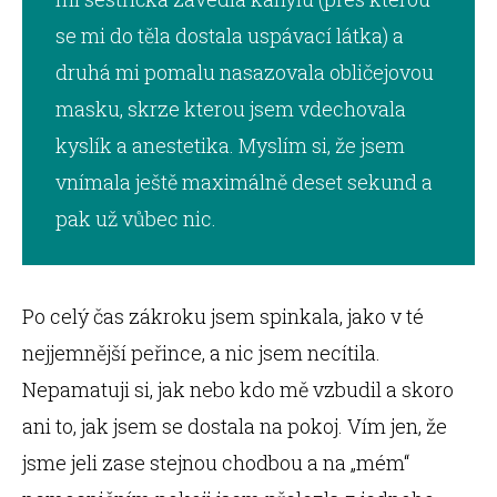
se mi do těla dostala uspávací látka) a
druhá mi pomalu nasazovala obličejovou
masku, skrze kterou jsem vdechovala
kyslík a anestetika. Myslím si, že jsem
vnímala ještě maximálně deset sekund a
pak už vůbec nic.
Po celý čas zákroku jsem spinkala, jako v té
nejjemnější peřince, a nic jsem necítila.
Nepamatuji si, jak nebo kdo mě vzbudil a skoro
ani to, jak jsem se dostala na pokoj. Vím jen, že
jsme jeli zase stejnou chodbou a na „mém“