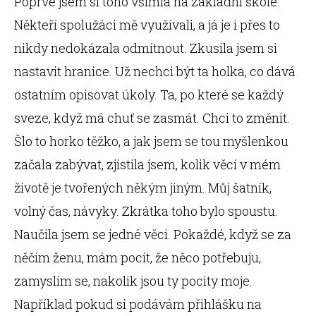
Poprvé jsem si toho všimla na základní škole.
Někteří spolužáci mě využívali, a já je i přes to
nikdy nedokázala odmítnout. Zkusila jsem si
nastavit hranice. Už nechci být ta holka, co dává
ostatním opisovat úkoly. Ta, po které se každý
sveze, když má chuť se zasmát. Chci to změnit.
Šlo to horko těžko, a jak jsem se tou myšlenkou
začala zabývat, zjistila jsem, kolik věcí v mém
životě je tvořených někým jiným. Můj šatník,
volný čas, návyky. Zkrátka toho bylo spoustu.
Naučila jsem se jedné věci. Pokaždé, když se za
něčím ženu, mám pocit, že něco potřebuju,
zamyslím se, nakolik jsou ty pocity moje.
Například pokud si podávám přihlášku na