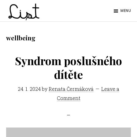
Skip
Skip
MENU
to
to
LIST
main
footer
Studentský
content
časopis
wellbeing
SŠPGHS
Litoměřice
Syndrom poslušného
dítěte
24. 1. 2024
by
Renata Čermáková
Leave a
Comment