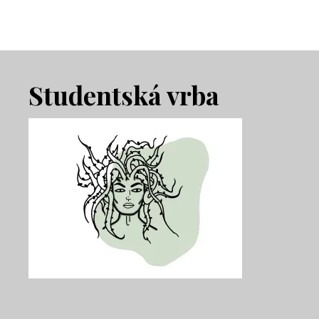
Footer
Studentská vrba