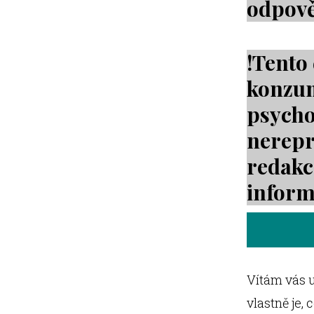
odpově
!Tento
konzum
psycho
nerepr
redakc
infor
Vítám vás u
vlastně je,