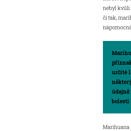
nebyl kvůli
či tak, mar
nápomocná
Marihua
příznak
určité 
někter
údajně
bolesti
Marihuana j