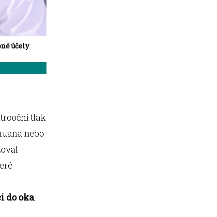
bné účely
trooční tlak
ihuana nebo
zoval
teré
ci do oka
.