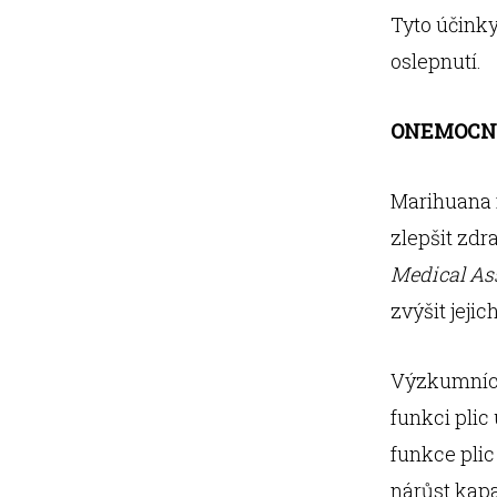
Tyto účinky
oslepnutí.
ONEMOCNĚ
Marihuana 
zlepšit zdr
Medical As
zvýšit jejic
Výzkumníci
funkci plic
funkce plic
nárůst kapa