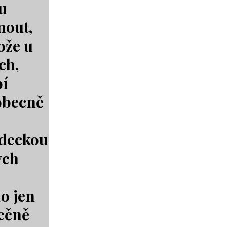
mu
nout,
ože u
ch,
pí
obecně
ědeckou
ých
o jen
lečně