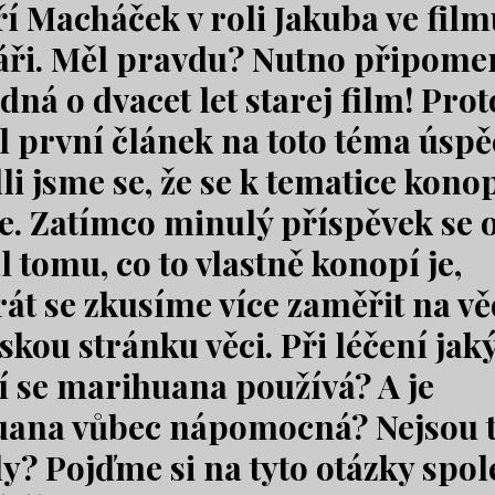
ří Macháček v roli Jakuba ve fil
ři. Měl pravdu?
Nutno připome
edná o dvacet let starej film!
Prot
l první článek na toto téma úspě
i jsme se, že se k tematice kono
e. Zatímco minulý příspěvek se 
 tomu, co to vlastně konopí je,
rát se zkusíme více zaměřit na v
skou stránku věci. Při léčení jak
 se marihuana používá? A je
ana vůbec nápomocná? Nejsou t
y? Pojďme si na tyto otázky spo