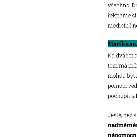
všechno. D
řekneme si
medicíně n
Marihuana
Na dvacet 
tom má mění
mohou být 
pomoci vědc
pochopit jak
Ještě, než 
nadměrném
nápomocn