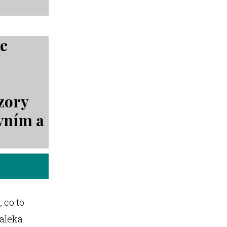
ke
zory
ivním a
 co to
daleka