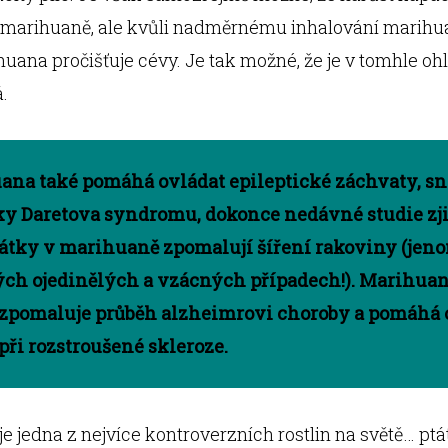
 marihuaně, ale kvůli nadměrnému inhalování marihua
ihuana pročišťuje cévy. Je tak možné, že je v tomhle oh
.
na také pomáhá ovládat epileptické záchvaty, sn
y Daretova syndromu, dokonce nedávné studie zjis
látky v marihuaně zpomalují šíření rakoviny (jen
ých ojedinělých a vzácných případech!). Marihua
 zpomaluje průběh alzheimrovi choroby a pomáhá 
 při rozstroušené skleroze.
e jedna z nejvíce kontroverzních rostlin na světě… ptát