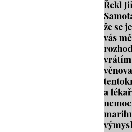
Řekl Ji
Samotá
že se j
vás mě
rozhodl
vrátím
věnoval
tentok
a lékař
nemocí
marihu
výmysl