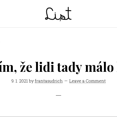
LIST
Studentský
časopis
í
SŠPGHS
Litoměřice
m, že lidi tady málo
9. 1. 2021
by
frantasudrich
Leave a Comment