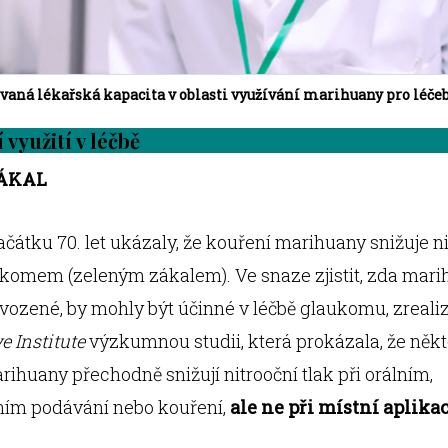
ná lékařská kapacita v oblasti využívání marihuany pro léče
využití v léčbě
ÁKAL
ačátku 70. let ukázaly, že kouření marihuany snižuje ni
aukomem (zeleným zákalem). Ve snaze zjistit, zda mar
dvozené, by mohly být účinné v léčbě glaukomu, zreali
e Institute
výzkumnou studii, která prokázala, že něk
rihuany přechodně snižují nitrooční tlak při orálním,
ním podávání nebo kouření,
ale ne při místní aplika