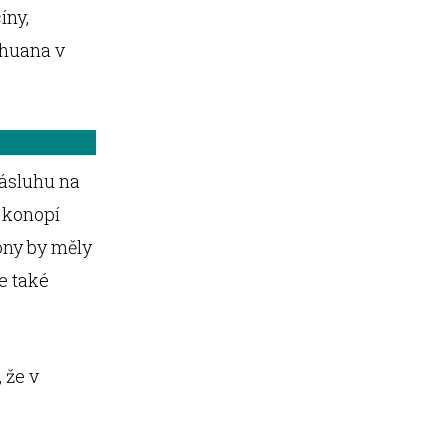
íny,
ihuana v
zásluhu na
y konopí
ony by měly
e také
 že v