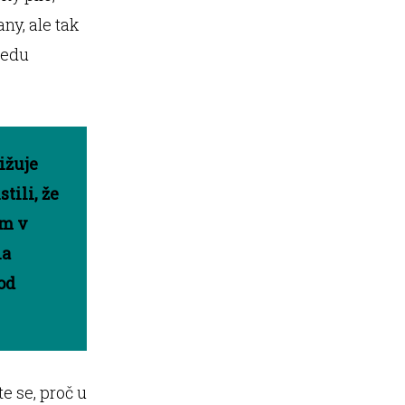
ny, ale tak
ledu
ižuje
tili, že
om v
na
od
e se, proč u