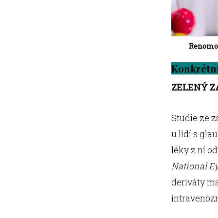
Renomova
Konkrétní 
ZELENÝ Z
Studie ze z
u lidí s gl
léky z ní o
National Ey
deriváty ma
intravenóz