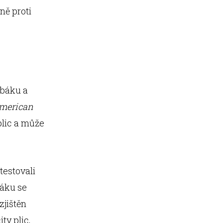
ně proti
abáku a
American
plic a může
testovali
báku se
zjištěn
ty plic,