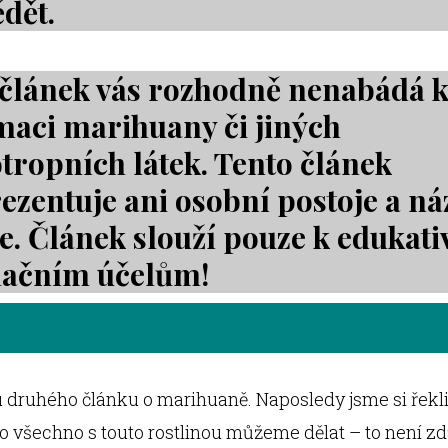
dět.
 článek vás rozhodně nenabádá 
aci marihuany či jiných
tropních látek. Tento článek
ezentuje ani osobní postoje a ná
e. Článek slouží pouze k edukat
mačním účelům!
 druhého článku o marihuaně. Naposledy jsme si řekli,
 co všechno s touto rostlinou můžeme dělat – to není z