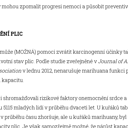
 mohou zpomalit progresi nemoci a působit preventiv
NÍ PLIC
může (MOŽNÁ) pomoci zvrátit karcinogenní účinky t
avotní stav plic. Podle studie zveřejněné v
Journal of 
sociation
v lednu 2012, nenarušuje marihuana funkci 
h kapacitu.
 shromažďovali rizikové faktory onemocnění srdce a 
 u 5115 mladých lidí v průběhu dvaceti let. U kuřáků ta
 v průběhu času zhoršuje, ale u kuřáků marihuany, byl 
city plic. Je však samozřejmě možné, že nárůst kapaci