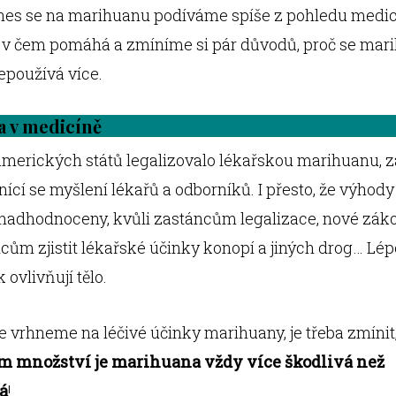
nes se na marihuanu podíváme spíše z pohledu medic
 v čem pomáhá a zmíníme si pár důvodů, proč se mar
epoužívá více.
 v medicíně
amerických států legalizovalo lékařskou marihuanu, 
cí se myšlení lékařů a odborníků. I přesto, že výhod
nadhodnoceny, kvůli zastáncům legalizace, nové zák
ům zjistit lékařské účinky konopí a jiných drog… Lép
 ovlivňují tělo.
se vrhneme na léčivé účinky marihuany, je třeba zmínit,
 množství je marihuana vždy více škodlivá než
á
!