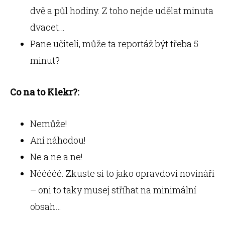
dvě a půl hodiny. Z toho nejde udělat minuta
dvacet…
Pane učiteli, může ta reportáž být třeba 5
minut?
Co na to Klekr?:
Nemůže!
Ani náhodou!
Ne a ne a ne!
Nééééé. Zkuste si to jako opravdoví novináři
– oni to taky musej stříhat na minimální
obsah…