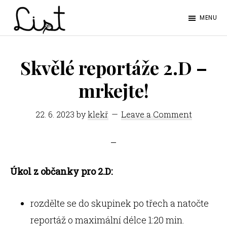
Skip
Skip
MENU
to
to
LIST
main
footer
Studentský
content
časopis
Skvělé reportáže 2.D –
SŠPGHS
mrkejte!
Litoměřice
22. 6. 2023
by
klekř
Leave a Comment
Úkol z občanky pro 2.D:
rozdělte se do skupinek po třech a natočte
reportáž o maximální délce 1:20 min.