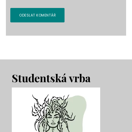
Footer
Studentská vrba