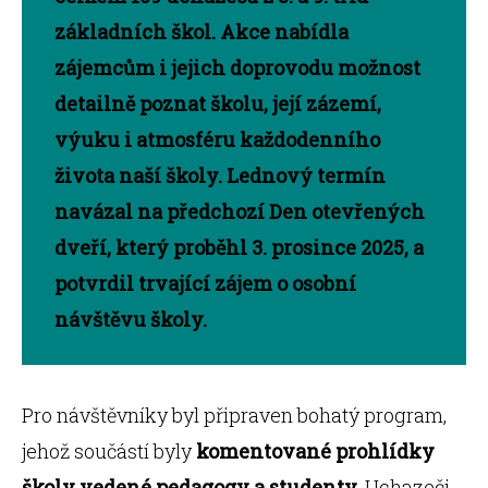
základních škol. Akce nabídla
zájemcům i jejich doprovodu možnost
detailně poznat školu, její zázemí,
výuku i atmosféru každodenního
života naší školy. Lednový termín
navázal na předchozí Den otevřených
dveří, který proběhl 3. prosince 2025, a
potvrdil trvající zájem o osobní
návštěvu školy.
Pro návštěvníky byl připraven bohatý program,
jehož součástí byly
komentované prohlídky
školy vedené pedagogy a studenty.
Uchazeči