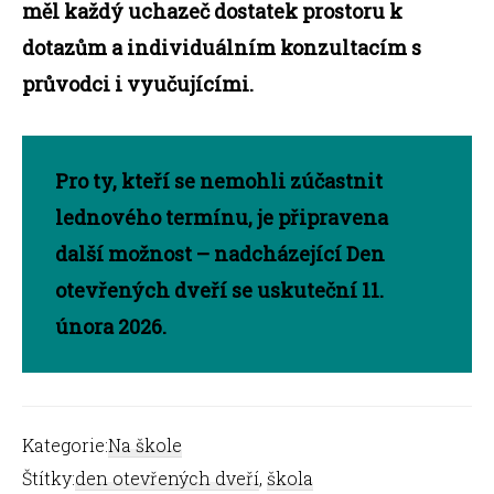
měl každý uchazeč dostatek prostoru k
dotazům a individuálním konzultacím s
průvodci i vyučujícími.
Pro ty, kteří se nemohli zúčastnit
lednového termínu, je připravena
další možnost – nadcházející Den
otevřených dveří se uskuteční 11.
února 2026.
Kategorie:
Na škole
Štítky:
den otevřených dveří
,
škola