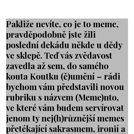
Pakliže nevíte, co je to meme,
pravděpodobně jste žili
poslední dekádu někde u dědy
ve sklepě. Teď vás zvědavost
zavedla až sem, do samého
kouta Koutku (č)umění – rádi
bychom vám představili novou
rubriku s názvem (Meme)nto,
ve které vám budem servírovat
jenom ty nej(h)různější memes
přetékající sakrasmem, ironií a