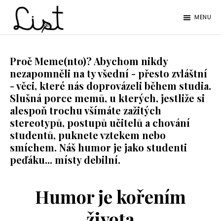
Skip
Skip
MENU
to
to
LIST
main
footer
Studentský
content
časopis
Proč Meme(nto)? Abychom nikdy
nezapomněli na ty všední - přesto zvláštní
SŠPGHS
- věci, které nás doprovázeli během studia.
Litoměřice
Slušná porce memů, u kterých, jestliže si
alespoň trochu všímáte zažitých
stereotypů, postupů učitelů a chování
studentů, puknete vztekem nebo
smíchem. Náš humor je jako studenti
peďáku... místy debilní.
Humor je kořením
života