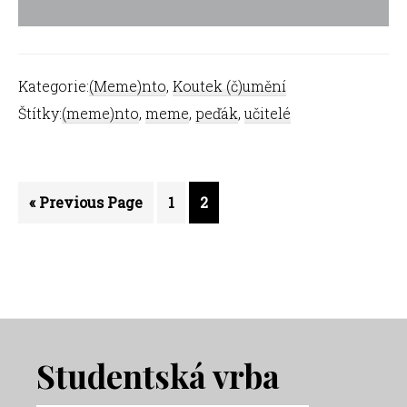
Kategorie:
(Meme)nto
,
Koutek (č)umění
Štítky:
(meme)nto
,
meme
,
peďák
,
učitelé
Go
Strana
Strana
«
Previous Page
1
2
to
Footer
Studentská vrba