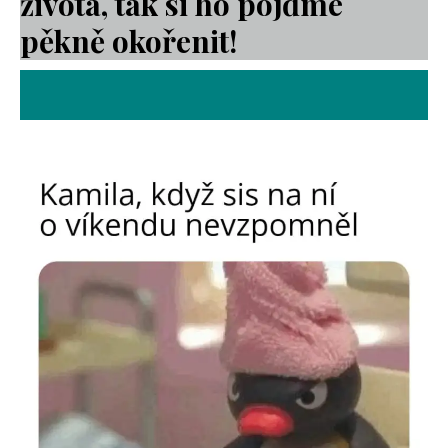
života, tak si ho pojďme
pěkně okořenit!