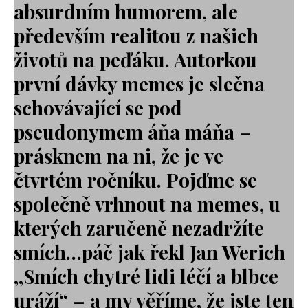
absurdním humorem, ale
především realitou z našich
životů na peďáku. Autorkou
první dávky memes je slečna
schovávající se pod
pseudonymem áňa máňa –
prásknem na ni, že je ve
čtvrtém ročníku. Pojďme se
společně vrhnout na memes
, u
kterých zaručeně nezadržíte
smích…páč jak řekl Jan Werich
,,Smích chytré lidi léčí a blbce
uráží“ – a my věříme, že jste ten