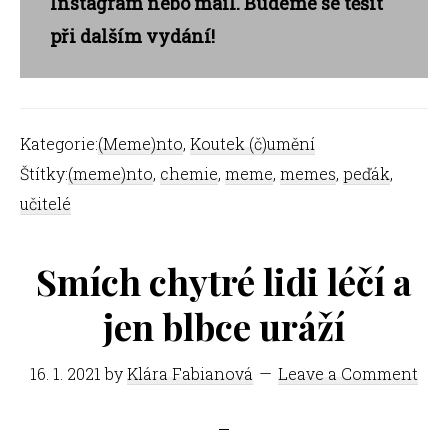
Instagram nebo mail. Budeme se těšit
při dalším vydání!
Kategorie:
(Meme)nto
,
Koutek (č)umění
Štítky:
(meme)nto
,
chemie
,
meme
,
memes
,
peďák
,
učitelé
Smích chytré lidi léčí a
jen blbce uráží
16. 1. 2021
by
Klára Fabianová
Leave a Comment