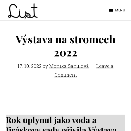
Skip
Skip
MENU
to
to
LIST
main
footer
Studentský
content
časopis
Výstava na stromech
SŠPGHS
2022
Litoměřice
17. 10. 2022
by
Monika Sahulová
Leave a
Comment
Rok uplynul jako voda a
Jiráskovy sady oživila Výstava