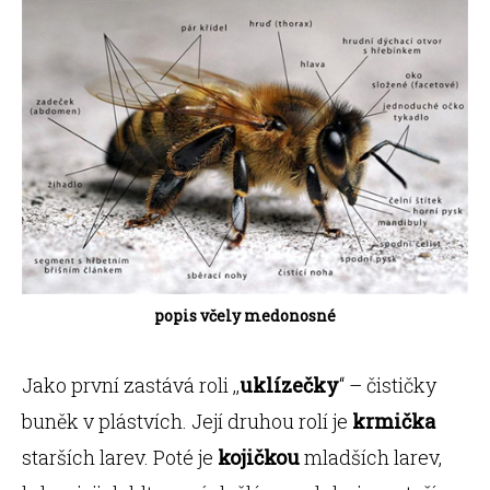
popis včely medonosné
Jako první zastává roli ,,
uklízečky
“ – čističky
buněk v plástvích. Její druhou rolí je
krmička
starších larev. Poté je
kojičkou
mladších larev,