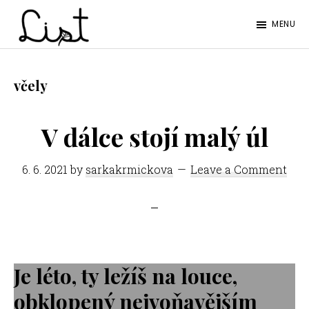
Skip
Skip
MENU
to
to
LIST
main
footer
Studentský
content
časopis
včely
SŠPGHS
Litoměřice
V dálce stojí malý úl
6. 6. 2021
by
sarkakrmickova
Leave a Comment
Je léto, ty ležíš na louce,
obklopený nejvoňavějším