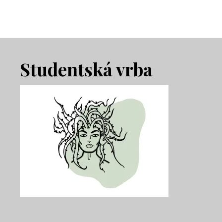
Footer
Studentská vrba