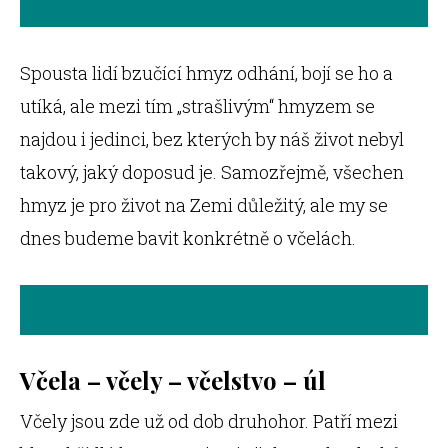
Spousta lidí bzučící hmyz odhání, bojí se ho a
utíká, ale mezi tím „strašlivým“ hmyzem se
najdou i jedinci, bez kterých by náš život nebyl
takový, jaký doposud je. Samozřejmě, všechen
hmyz je pro život na Zemi důležitý, ale my se
dnes budeme bavit konkrétně o včelách.
Včela – včely – včelstvo – úl
Včely jsou zde už od dob druhohor. Patří mezi