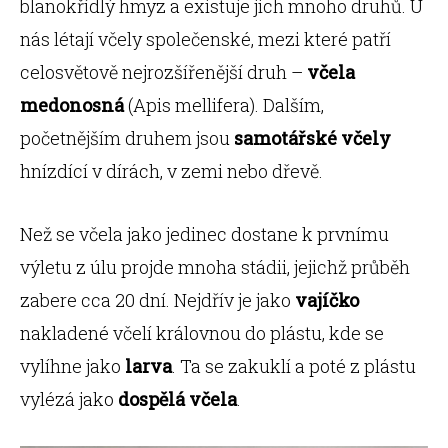
blanokřídlý hmyz a existuje jich mnoho druhů. U
nás létají včely společenské, mezi které patří
celosvětově nejrozšířenější druh –
včela
medonosná
(Apis mellifera). Dalším,
početnějším druhem jsou
samotářské včely
hnízdící v dírách, v zemi nebo dřevě.
Než se včela jako jedinec dostane k prvnímu
výletu z úlu projde mnoha stádii, jejichž průběh
zabere cca 20 dní. Nejdřív je jako
vajíčko
nakladené včelí královnou do plástu, kde se
vylíhne jako
larva
. Ta se zakuklí a poté z plástu
vylézá jako
dospělá včela
.