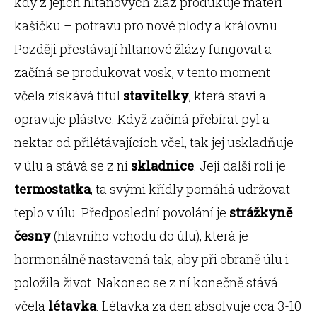
kdy z jejich hltanových žláz produkuje mateří
kašičku – potravu pro nové plody a královnu.
Později přestávají hltanové žlázy fungovat a
začíná se produkovat vosk, v tento moment
včela získává titul
stavitelky
, která staví a
opravuje plástve. Když začíná přebírat pyl a
nektar od přilétávajících včel, tak jej uskladňuje
v úlu a stává se z ní
skladnice
. Její další rolí je
termostatka
, ta svými křídly pomáhá udržovat
teplo v úlu. Předposlední povolání je
strážkyně
česny
(hlavního vchodu do úlu), která je
hormonálně nastavená tak, aby při obraně úlu i
položila život. Nakonec se z ní konečně stává
včela
létavka
. Létavka za den absolvuje cca 3-10