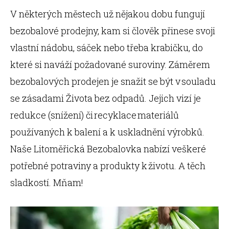
V některých městech už nějakou dobu fungují
bezobalové prodejny, kam si člověk přinese svoji
vlastní nádobu, sáček nebo třeba krabičku, do
které si naváží požadované suroviny. Záměrem
bezobalových prodejen je snažit se být v souladu
se zásadami Života bez odpadů. Jejich vizí je
redukce (snížení) či recyklace materiálů
používaných k balení a k uskladnění výrobků.
Naše Litoměřická Bezobalovka nabízí veškeré
potřebné potraviny a produkty k životu. A těch
sladkostí. Mňam!