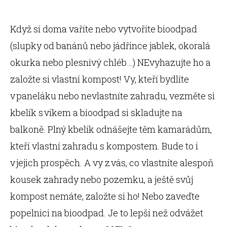
Když si doma vaříte nebo vytvoříte bioodpad
(slupky od banánů nebo jádřince jablek, okoralá
okurka nebo plesnivý chléb…) NEvyhazujte ho a
založte si vlastní kompost! Vy, kteří bydlíte
v paneláku nebo nevlastníte zahradu, vezměte si
kbelík s víkem a bioodpad si skladujte na
balkoně. Plný kbelík odnášejte těm kamarádům,
kteří vlastní zahradu s kompostem. Bude to i
v jejich prospěch. A vy z vás, co vlastníte alespoň
kousek zahrady nebo pozemku, a ještě svůj
kompost nemáte, založte si ho! Nebo zaveďte
popelnici na bioodpad. Je to lepší než odvážet