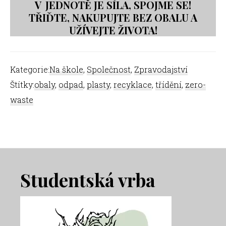
V JEDNOTĚ JE SÍLA, SPOJME SE!
TŘIĎTE, NAKUPUJTE BEZ OBALU A
UŽÍVEJTE ŽIVOTA!
Kategorie:
Na škole
,
Společnost
,
Zpravodajství
Štítky:
obaly
,
odpad
,
plasty
,
recyklace
,
třídění
,
zero-
waste
Footer
Studentská vrba