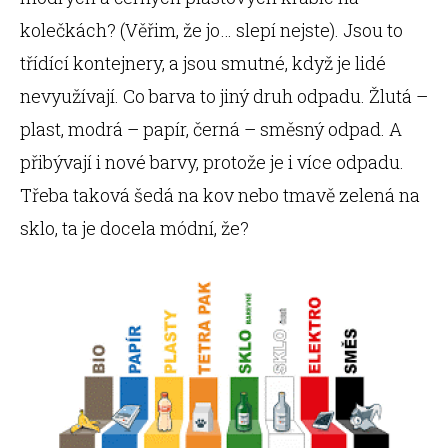
kolečkách? (Věřim, že jo… slepí nejste). Jsou to
třídící kontejnery, a jsou smutné, když je lidé
nevyužívají. Co barva to jiný druh odpadu. Žlutá –
plast, modrá – papír, černá – směsný odpad. A
přibývají i nové barvy, protože je i více odpadu.
Třeba taková šedá na kov nebo tmavě zelená na
sklo, ta je docela módní, že?