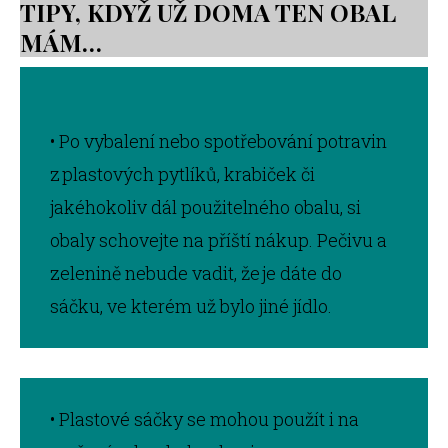
TIPY, KDYŽ UŽ DOMA TEN OBAL
MÁM…
• Po vybalení nebo spotřebování potravin
z plastových pytlíků, krabiček či
jakéhokoliv dál použitelného obalu, si
obaly schovejte na příští nákup. Pečivu a
zelenině nebude vadit, že je dáte do
sáčku, ve kterém už bylo jiné jídlo.
• Plastové sáčky se mohou použít i na