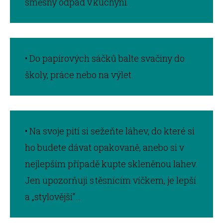
směsný odpad v kuchyni.
• Do papírových sáčků balte svačiny do
školy, práce nebo na výlet.
• Na svoje pití si sežeňte láhev, do které si
ho budete dávat opakovaně, anebo si v
nejlepším případě kupte skleněnou lahev.
Jen upozorňuji s těsnícím víčkem, je lepší
a „stylovější“…