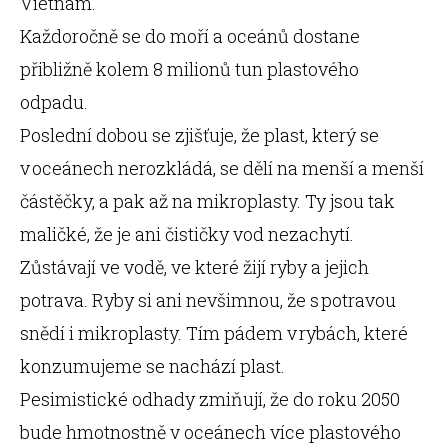
Vietnam.
Každoročně se do moří a oceánů dostane
přibližně kolem 8 milionů tun plastového
odpadu.
Poslední dobou se zjišťuje, že plast, který se
v oceánech nerozkládá, se dělí na menší a menší
částěčky, a pak až na mikroplasty. Ty jsou tak
maličké, že je ani čističky vod nezachytí.
Zůstávají ve vodě, ve které žijí ryby a jejich
potrava. Ryby si ani nevšimnou, že s potravou
snědí i mikroplasty. Tím pádem v rybách, které
konzumujeme se nachází plast.
Pesimistické odhady zmiňují, že do roku 2050
bude hmotnostně v oceánech více plastového