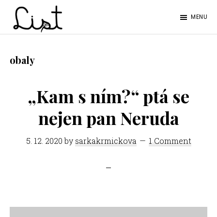
Skip
Skip
MENU
to
to
LIST
main
footer
Studentský
content
časopis
obaly
SŠPGHS
Litoměřice
„Kam s ním?“ ptá se
nejen pan Neruda
5. 12. 2020
by
sarkakrmickova
1 Comment