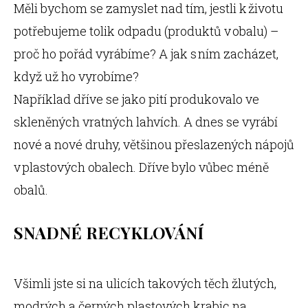
Měli bychom se zamyslet nad tím, jestli k životu
potřebujeme tolik odpadu (produktů v obalu) –
proč ho pořád vyrábíme? A jak s ním zacházet,
když už ho vyrobíme?
Například dříve se jako pití produkovalo ve
skleněných vratných lahvích. A dnes se vyrábí
nové a nové druhy, většinou přeslazených nápojů
v plastových obalech. Dříve bylo vůbec méně
obalů.
SNADNÉ RECYKLOVÁNÍ
Všimli jste si na ulicích takových těch žlutých,
modrých a černých plastových krabic na