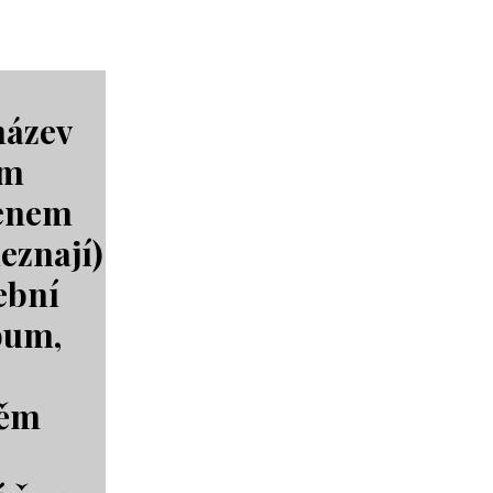
název
ým
renem
neznají)
ební
bum,
něm