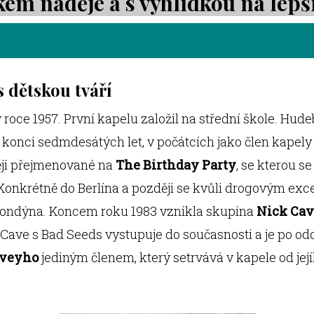
kem naděje a s vyhlídkou na lepší
 dětskou tváří
v roce 1957. První kapelu založil na střední škole. Hud
 konci sedmdesátých let, v počátcích jako člen kapel
ěji přejmenované na
The Birthday Party
, se kterou s
 Konkrétně do Berlína a později se kvůli drogovým ex
 Londýna. Koncem roku 1983 vznikla skupina
Nick Cav
. Cave s Bad Seeds vystupuje do současnosti a je po o
rveyho
jediným členem, který setrvává v kapele od jej