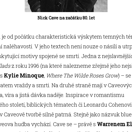
Nick Cave na začátku 80. let
a je od počátku charakteristická výskytem temných té
 naléhavostí. V jeho textech není nouze o násilí a utrp
skytující motivy spojené se smrtí. Jedna z nejslavnějš
lads
z roku 1996 (na které nalezneme zřejmě jeho nejs
 s
Kylie Minoque
,
Where The Wilde Roses Grow
) – se
atem vraždy a smrti. Na druhé straně mají v Caveovýc
ka, víra a jistá dávka naděje. Inspirace v romantismu
ho století, biblických tématech či Leonardu Cohenov
 v Caveově tvorbě silně patrná. Stejně jako názvuk blue
veova hudba vychází. Cave se – právě s
Warrenem E