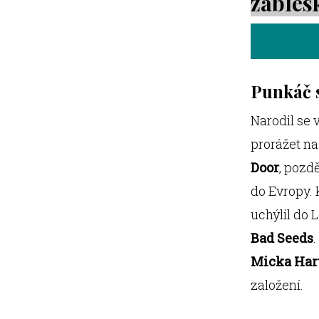
zábles
Punkáč s
Narodil se 
prorážet na
Door
, pozd
do Evropy.
uchýlil do
Bad Seeds
Micka Ha
založení.