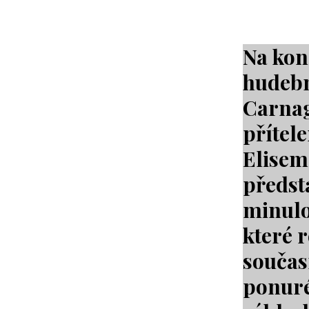
Na kon
hudebn
Carnag
přítel
Elisem.
předst
minulo
které r
součas
ponuré