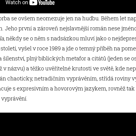
orba se ovšem neomezuje jen na hudbu. Během let nap
h. Jeho první a zároveň nejslavnější román nese jmén
la
, někdy se o něm s nadsázkou mluví jako o nejdepre
století, vyšel v roce 1989 a jde o temný příběh na pome
 šílenství, plný biblických metafor a citátů (jeden se o
iž v názvu) a těžko uvěřitelné krutosti ve světě, kde ne
sán chaoticky, netradičním vyprávěním, střídá roviny v
cuje s expresivním a hovorovým jazykem, rovněž tak 
vyprávění.