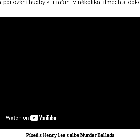
mponování hudby k filmům. V několika filmech si dok
Píseň s Henry Lee z alba Murder Ballads