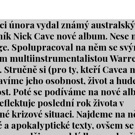
ci února vydal známý australský
ík Nick Cave nové album. Nese 
e. Spolupracoval na něm se sv
em multiinstrumentalistou War
 Stručně si (pro ty, kteří Cavea 
avíme jeho osobnost, život a hud
st. Poté se podíváme na nové al
eflektuje poslední rok života v
né krizové situaci. Najdeme na 
 a apokalyptické texty, ovšem se