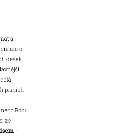
mat a
ení ani o
ích desek –
lavnější
 celá
h písních
i nebo Bobu
s, ze
lisem
–