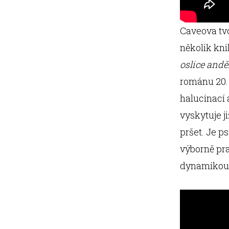
Caveova tv
několik kni
oslice andě
románu 20. 
halucinací a
vyskytuje j
pršet. Je p
výborně pra
dynamikou 