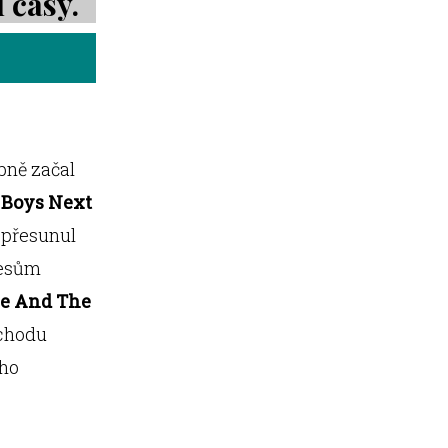
 časy.
ebně začal
y
Boys Next
e přesunul
cesům
e And The
dchodu
ího