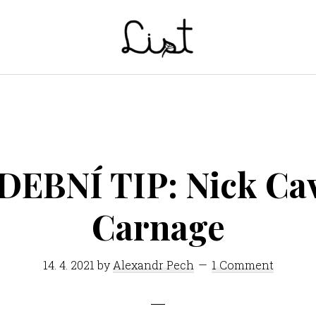
LIST
Studentský
časopis
SŠPGHS
Litoměřice
EBNÍ TIP: Nick Ca
Carnage
14. 4. 2021
by
Alexandr Pech
1 Comment