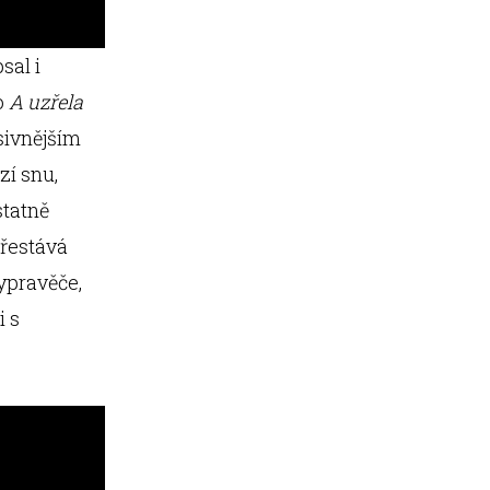
sal i
o
A uzřela
sivnějším
zí snu,
statně
přestává
ypravěče,
i s