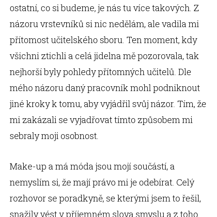
ostatní, co si budeme, je nás tu více takových. Z
názoru vrstevníků si nic nedělám, ale vadila mi
přítomost učitelského sboru. Ten moment, kdy
všichni ztichli a celá jidelna mě pozorovala, tak
nejhorší byly pohledy přítomných učitelů. Dle
mého názoru daný pracovník mohl podniknout
jiné kroky k tomu, aby vyjádřil svůj názor. Tím, že
mi zakázali se vyjadřovat tímto způsobem mi
sebraly moji osobnost.
Make-up a má móda jsou mojí součástí, a
nemyslím si, že mají právo mi je odebírat. Celý
rozhovor se poradkyně, se kterými jsem to řešil,
snažily vést v příjemném slova smyslu a z toho