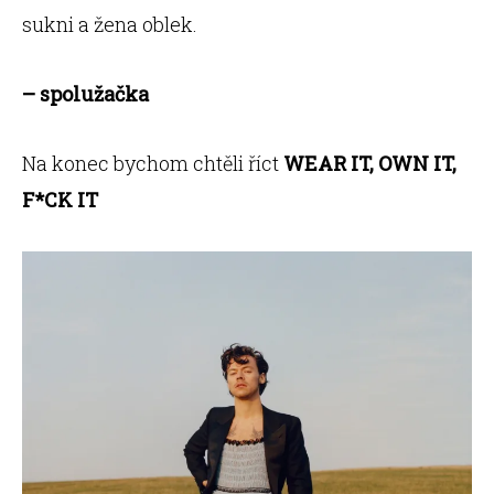
sukni a žena oblek.
– spolužačka
Na konec bychom chtěli říct
WEAR IT, OWN IT,
F*CK IT