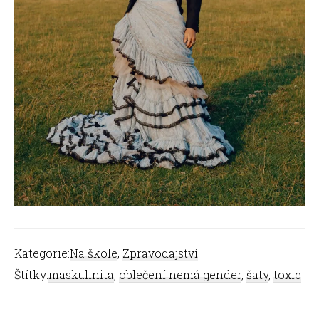
Kategorie:
Na škole
,
Zpravodajství
Štítky:
maskulinita
,
oblečení nemá gender
,
šaty
,
toxic