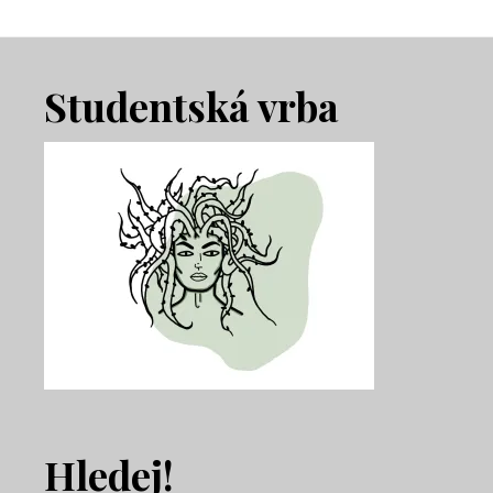
Footer
Studentská vrba
Hledej!