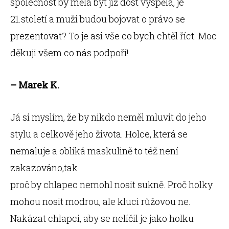
společnost by měla být již dost vyspělá, je
21.století a muži budou bojovat o právo se
prezentovat? To je asi vše co bych chtěl říct. Moc
děkuji všem co nás podpoří!
– Marek K.
Já si myslím, že by nikdo neměl mluvit do jeho
stylu a celkově jeho života. Holce, která se
nemaluje a oblíká maskulině to též není
zakazováno,tak
proč by chlapec nemohl nosit sukně. Proč holky
mohou nosit modrou, ale kluci růžovou ne.
Nakázat chlapci, aby se nelíčil je jako holku