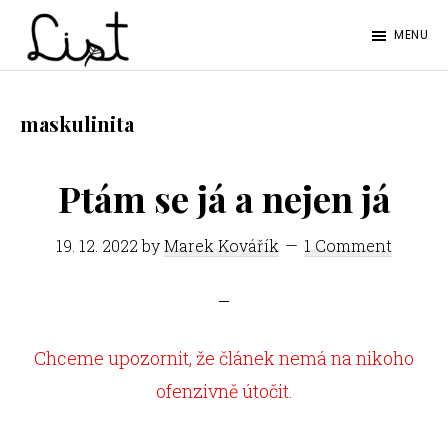
Skip
Skip
MENU
to
to
LIST
main
footer
Studentský
content
časopis
maskulinita
SŠPGHS
Litoměřice
Ptám se já a nejen já
19. 12. 2022
by
Marek Kovářík
1 Comment
Chceme upozornit, že článek nemá na nikoho
ofenzivně útočit.