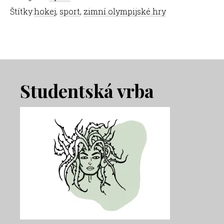
Štítky:
hokej
,
sport
,
zimní olympijské hry
Footer
Studentská vrba