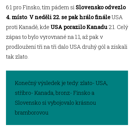
6:1 pro Finsko, tím pádem si
Slovensko odvezlo
4. místo
.
V neděli 22. se pak hrálo finále
USA
proti Kanadě, kde
USA porazilo Kanadu
2:1. Celý
zápas to bylo vyrovnané na 1:1, až pak v
prodloužení tři na tři dalo USA druhý gól a získali
tak zlato.
Konečný výsledek je tedy: zlato- USA,
stříbro- Kanada, bronz- Finsko a
Slovensko si vybojovalo krásnou
bramborovou