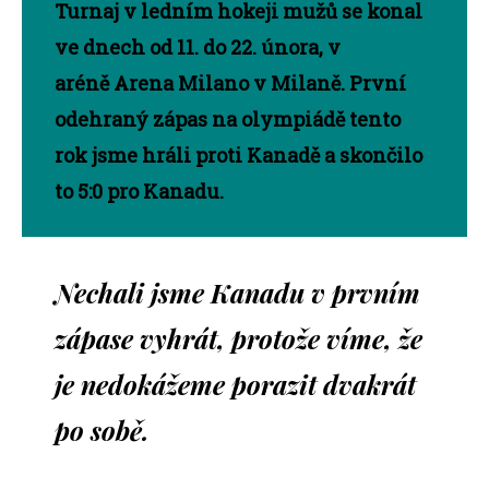
Turnaj v ledním hokeji mužů se konal
ve dnech od 11. do 22. února, v
aréně Arena Milano v Milaně. První
odehraný zápas na olympiádě tento
rok jsme hráli proti Kanadě a skončilo
to 5:0 pro Kanadu.
Nechali jsme Kanadu v prvním
zápase vyhrát, protože víme, že
je nedokážeme porazit dvakrát
po sobě.