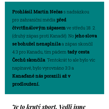
Prohlásil Martin Nečas
s nadsázkou
pro zahraniční média
před
čtvrtfinálovým zápasem
ve středu 18. 2.
(druhý zápas proti Kanadě). No
jeho slova
se bohužel nenaplnila
a zápas skončil
4:3 pro Kanadu, tím pádem
tady cesta
Čechů skončila
. Tentokrát to ale bylo víc
napínavé, bylo vyrovnáno 3:3 a
Kanaďané nás porazili až v
prodloužení.
Je to krutý sport. Vedli jsme