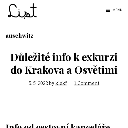
Skip
Skip
MENU
to
to
LIST
main
footer
Studentský
content
časopis
auschwitz
SŠPGHS
Litoměřice
Důležité info k exkurzi
do Krakova a Osvětimi
5. 5. 2022
by
klekř
1 Comment
Info od cestovní kanceláře