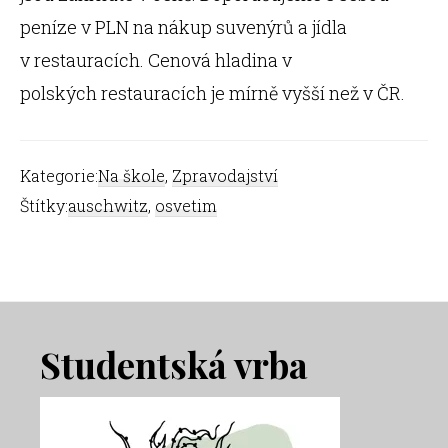
peníze v PLN na nákup suvenýrů a jídla
v restauracích. Cenová hladina v
polských restauracích je mírně vyšší než v ČR.
Kategorie:
Na škole
,
Zpravodajství
Štítky:
auschwitz
,
osvetim
Footer
Studentská vrba