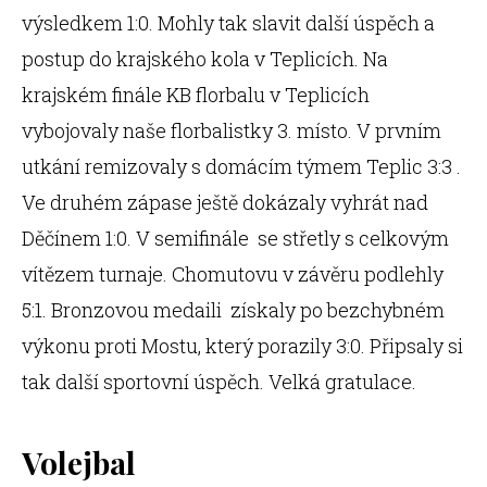
výsledkem 1:0. Mohly tak slavit další úspěch a
postup do krajského kola v Teplicích. Na
krajském finále KB florbalu v Teplicích
vybojovaly naše florbalistky 3. místo. V prvním
utkání remizovaly s domácím týmem Teplic 3:3 .
Ve druhém zápase ještě dokázaly vyhrát nad
Děčínem 1:0. V semifinále se střetly s celkovým
vítězem turnaje. Chomutovu v závěru podlehly
5:1. Bronzovou medaili získaly po bezchybném
výkonu proti Mostu, který porazily 3:0. Připsaly si
tak další sportovní úspěch. Velká gratulace.
Volejbal