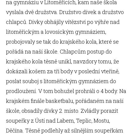
na gymnáziu v Litoměřicích, kam naše škola
vyslala dvě družstva. Družstvo dívek a družstvo
chlapců. Dívky obhájily vítězství po výhře nad
litoměřickým a lovosickým gymnáziem,
probojovaly se tak do krajského kola, které se
pořádá na naší škole. Chlapcům postup do
krajského kola těsně unikl, navzdory tomu, že
dokázali košem za tři body v poslední vteřině,
poslat souboj s litoměřickým gymnáziem do
prodloužení. V tom bohužel prohráli o 4 body. Na
krajském finále basketbalu, pořádaném na naší
škole, obsadily dívky 2. místo. Zvládly porazit
soupeřky z Ústí nad Labem, Teplic, Mostu,
Děčína. Těsně podlehly až silnějším soupeřkám