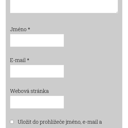
Jméno
*
E-mail
*
Webová stránka
Uložit do prohlížeče jméno, e-mail a