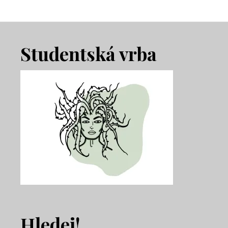
Footer
Studentská vrba
Hledej!