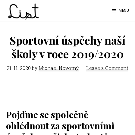
Skip
Skip
MENU
to
to
LIST
main
footer
Studentský
content
časopis
Sportovní úspěchy naší
SŠPGHS
školy v roce 2019/2020
Litoměřice
21. 11. 2020
by
Michael Novotný
Leave a Comment
Pojďme se společně
ohlédnout za sportovními