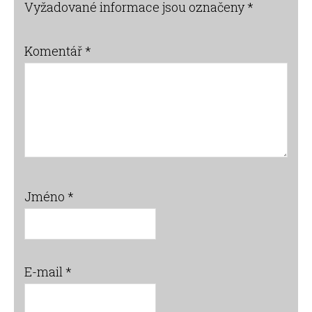
Vyžadované informace jsou označeny
*
Komentář
*
Jméno
*
E-mail
*