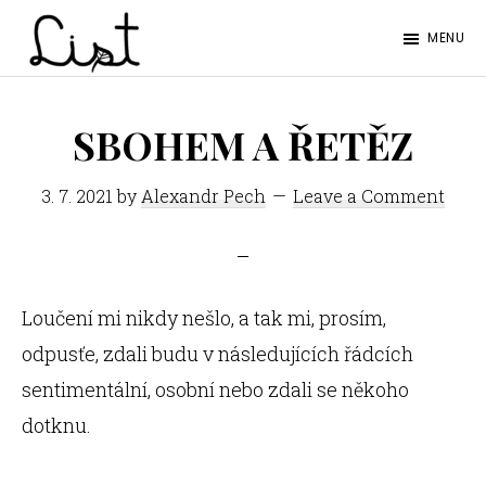
Skip
Skip
MENU
to
to
LIST
main
footer
Studentský
content
časopis
SBOHEM A ŘETĚZ
SŠPGHS
3. 7. 2021
by
Alexandr Pech
Leave a Comment
Litoměřice
Loučení mi nikdy nešlo, a tak mi, prosím,
odpusťe, zdali budu v následujících řádcích
sentimentální, osobní nebo zdali se někoho
dotknu.