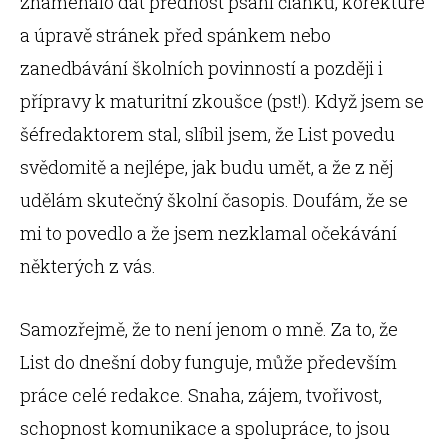
znamenalo dát přednost psaní článků, korektuře
a úpravě stránek před spánkem nebo
zanedbávání školních povinností a později i
přípravy k maturitní zkoušce (pst!). Když jsem se
šéfredaktorem stal, slíbil jsem, že List povedu
svědomitě a nejlépe, jak budu umět, a že z něj
udělám skutečný školní časopis. Doufám, že se
mi to povedlo a že jsem nezklamal očekávání
některých z vás.
Samozřejmě, že to není jenom o mně. Za to, že
List do dnešní doby funguje, může především
práce celé redakce. Snaha, zájem, tvořivost,
schopnost komunikace a spolupráce, to jsou