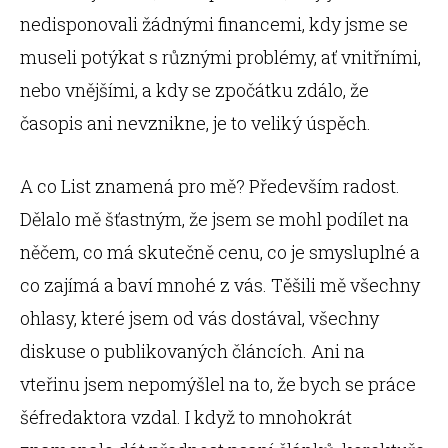
nedisponovali žádnými financemi, kdy jsme se
museli potýkat s různými problémy, ať vnitřními,
nebo vnějšími, a kdy se zpočátku zdálo, že
časopis ani nevznikne, je to veliký úspěch.
A co List znamená pro mě? Především radost.
Dělalo mě šťastným, že jsem se mohl podílet na
něčem, co má skutečně cenu, co je smysluplné a
co zajímá a baví mnohé z vás. Těšili mě všechny
ohlasy, které jsem od vás dostával, všechny
diskuse o publikovaných článcích. Ani na
vteřinu jsem nepomýšlel na to, že bych se práce
šéfredaktora vzdal. I když to mnohokrát