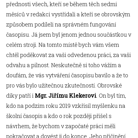
přednosti všech, kteří se během těch sedmi
měsíců v redakci vystřídali a kteří se obrovským
způsobem podíleli na správném fungování
časopisu. Já jsem byl jenom jednou součástkou v
celém stroji. Na tomto místě bych vám všem
chtěl poděkovat za vaši odvedenou práci, za vaši
odvahu a pilnost. Neskutečně si toho vážím a
doufám, že vás vytváření časopisu bavilo a že to
pro vás bylo užitečnou zkutečností. Obrovské
díky patří i
Mgr. Jiřímu Klekerovi
. On byl tím,
kdo na podzim roku 2019 vzkřísil myšlenku na
školní časopis a kdo o rok později přišel s
návrhem, že bychom v započaté práci měli
pokračovat a dovést ji do konce. Jeho přičinění