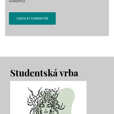
mailem.
Footer
Studentská vrba