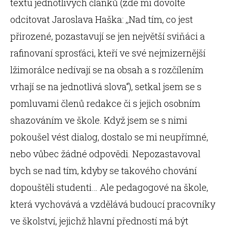
textu jednotlivých článků (zde mi dovolte
odcitovat Jaroslava Haška: ,,Nad tím, co jest
přirozené, pozastavují se jen největší sviňáci a
rafinovaní sprosťáci, kteří ve své nejmizernější
lžimorálce nedívají se na obsah a s rozčílením
vrhají se na jednotlivá slova“), setkal jsem se s
pomluvami členů redakce či s jejich osobním
shazováním ve škole. Když jsem se s nimi
pokoušel vést dialog, dostalo se mi neupřímné,
nebo vůbec žádné odpovědi. Nepozastavoval
bych se nad tím, kdyby se takového chování
dopouštěli studenti… Ale pedagogové na škole,
která vychovává a vzdělává budoucí pracovníky
ve školství, jejichž hlavní předností má být