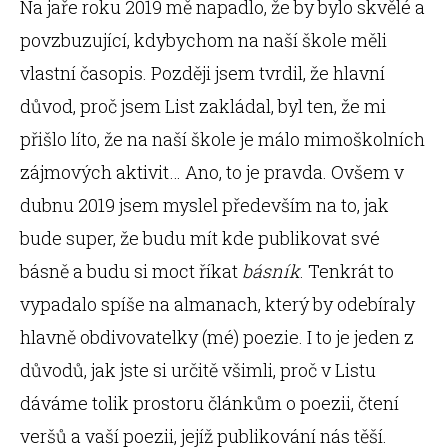
Na jaře roku 2019 mě napadlo, že by bylo skvělé a
povzbuzující, kdybychom na naší škole měli
vlastní časopis. Později jsem tvrdil, že hlavní
důvod, proč jsem List zakládal, byl ten, že mi
přišlo líto, že na naší škole je málo mimoškolních
zájmových aktivit… Ano, to je pravda. Ovšem v
dubnu 2019 jsem myslel především na to, jak
bude super, že budu mít kde publikovat své
básně a budu si moct říkat
básník
. Tenkrát to
vypadalo spíše na almanach, který by odebíraly
hlavně obdivovatelky (mé) poezie. I to je jeden z
důvodů, jak jste si určitě všimli, proč v Listu
dáváme tolik prostoru článkům o poezii, čtení
veršů a vaší poezii, jejíž publikování nás těší.