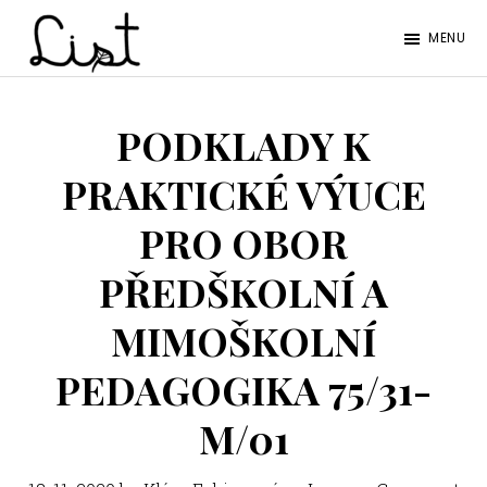
Skip
Skip
MENU
to
to
LIST
main
footer
Studentský
content
časopis
PODKLADY K
SŠPGHS
PRAKTICKÉ VÝUCE
Litoměřice
PRO OBOR
PŘEDŠKOLNÍ A
MIMOŠKOLNÍ
PEDAGOGIKA 75/31-
M/01