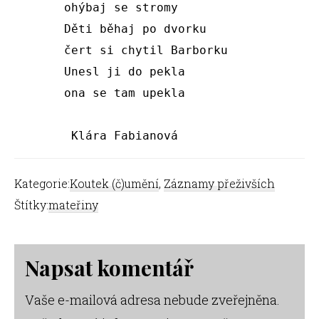
       ohýbaj se stromy

       Děti běhaj po dvorku

       čert si chytil Barborku 

       Unesl ji do pekla

       ona se tam upekla 

        Klára Fabianová 
Kategorie:
Koutek (č)umění
,
Záznamy přeživších
Štítky:
mateřiny
Reader
Napsat komentář
Interactions
Vaše e-mailová adresa nebude zveřejněna.