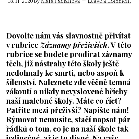
18. 11. 2020
by
Klára Fabianová
Leave a Comment
Dovolte nám vás slavnostně přivítat
v rubrice
Záznamy přeživších
. V této
rubrice se budete prodírat záznamy
těch, již nástrahy této školy ještě
nedohnaly ke smrti, nebo aspoň k
šílenství. Naleznete zde věčně temná
zákoutí a nikdy nevyslovené hříchy
naší malebné školy. Máte co říct?
Patříte mezi přeživší? Napište nám!
Rýmovat nemusíte, stačí napsat pár
řádků o tom, co je na naší škole tak
jedinečné, až je to divné. Na vaše