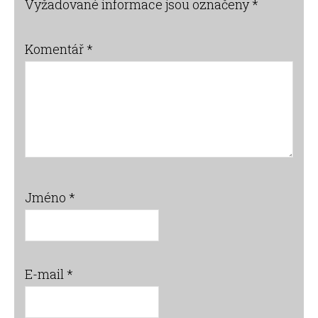
Vyžadované informace jsou označeny
*
Komentář
*
Jméno
*
E-mail
*