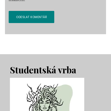
Footer
Studentská vrba