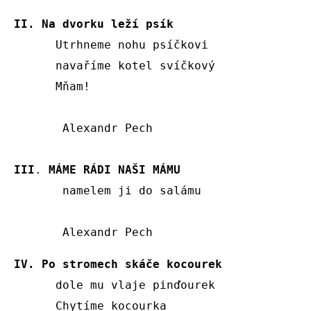
II. Na dvorku leží psík 
      Utrhneme nohu psíčkovi

      navaříme kotel svíčkový

      Mňam!

       Alexandr Pech 

III
. 
MÁME RÁDI NAŠI MÁMU
       namelem ji do salámu

       Alexandr Pech
IV. Po stromech skáče kocourek
      dole mu vlaje pinďourek 

      Chytíme kocourka 
