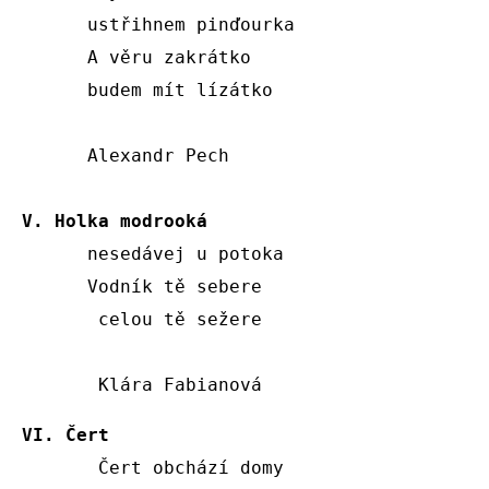
      ustřihnem pinďourka 

      A věru zakrátko 

      budem mít lízátko 

      Alexandr Pech 

V. Holka modrooká 
      nesedávej u potoka 

      Vodník tě sebere 

       celou tě sežere 

       Klára Fabianová 
VI. Čert 
       Čert obchází domy
