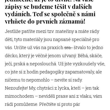
zápisy se budeme těšit v dalších
vydáních. Teď se společně s námi
vrhňete do prvních záznamů!
Jestliže patříte mezi tzv. mateřiny a máte rády
děti, tyto materiály jsou napsané speciálně pro
vás. Určite už vás na praxích
sra..
štvalo to jedno
děcko, který je věčně jenom uřvaný. Běhá, skáče,
ječí, prská a neposlouchá. Už jste vyzkoušely vše,
co jste si z hodin pedagogiky zapamatovaly, ale
ničemu to nepomohlo – nevíte si rady.
Nezoufejte! My, chytráci z lycka, kteří – jen tak
mimochodem – neviděli praxe ani z vlaku, vám
rádi pomůžeme. Přečtěte si proto pár