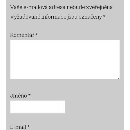
Interactions
Vaše e-mailová adresa nebude zveřejněna.
Vyžadované informace jsou označeny
*
Komentář
*
Jméno
*
E-mail
*