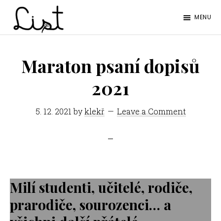
Skip
Skip
MENU
to
to
LIST
main
footer
Studentský
content
časopis
Maraton psaní dopisů
SŠPGHS
2021
Litoměřice
5. 12. 2021
by
klekř
Leave a Comment
Milí studenti, učitelé, rodiče,
prarodiče, sourozenci… a