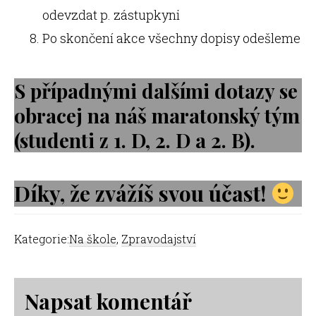
odevzdat p. zástupkyni
Po skončení akce všechny dopisy odešleme
S případnými dalšími dotazy se
obracej na
náš maratonský tým
(studenti z 1. D, 2. D a 2. B).
Díky, že zvážíš svou účast!
Kategorie:
Na škole
,
Zpravodajství
Reader
Napsat komentář