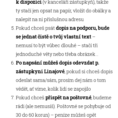
k dispozici
(v kanceláři zástupkyň), takže
ty stačí jen opsat na papír, vložit do obálky a
nalepit na ni příslušnou adresu
Pokud chceš psát
dopis na podporu, bude
se jednat čistě o tvůj vlastní text
–
nemusí to být vůbec dlouhé – stačí tři
jednoduché věty nebo třeba obrázek…
Po napsání můžeš dopis odevzdat p.
zástupkyni Linajové
, pokud si chceš dopis
odeslat sama/sám, prosím dej nám o tom
vědět, ať víme, kolik lidí se zapojilo
Pokud chceš
přispět na poštovné
, budeme
rádi (ale nemusíš). Poštovné se pohybuje od
30 do 60 korun) – peníze můžeš opět