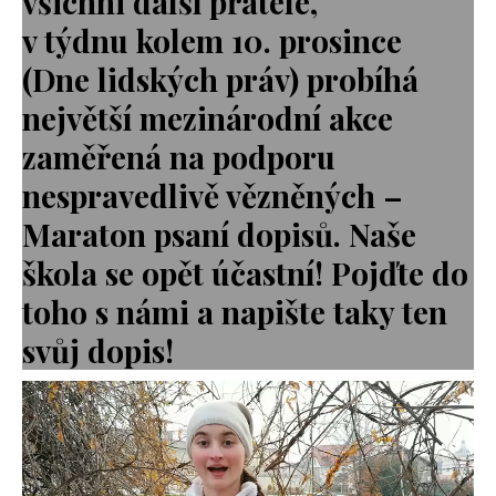
všichni další přátelé,
v týdnu kolem 10. prosince
(Dne lidských práv) probíhá
největší mezinárodní akce
zaměřená na podporu
nespravedlivě vězněných –
Maraton psaní dopisů. Naše
škola se opět účastní! Pojďte do
toho s námi a napište taky ten
svůj dopis!