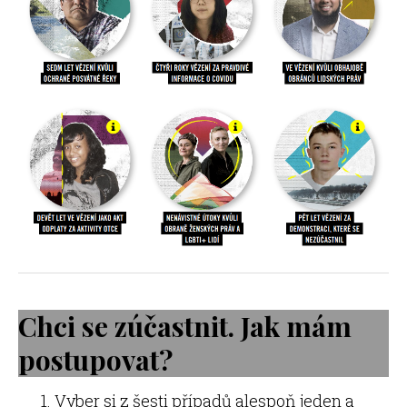
Chci se zúčastnit. Jak mám
postupovat?
Vyber si z šesti případů alespoň jeden a