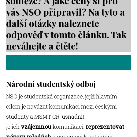
soutěže? A jaké ceny si pro
vás NSO připravil? Na tyto a
další otázky naleznete
odpověď v tomto článku. Tak
neváhejte a čtěte!
Národní studentský odboj
NSO je studentská organizace, jejíž hlavním
cílem je navázat komunikaci mezi českými
studenty a MŠMT ČR, usnadnit
jejich
vzájemnou
komunikaci,
reprezentovat
názory mladých
a napomoci k vytvoření