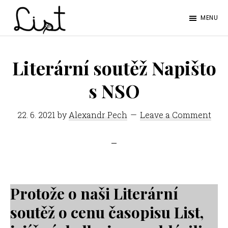
Skip
Skip
MENU
to
to
LIST
main
footer
Studentský
content
časopis
Literární soutěž Napišto
SŠPGHS
s NSO
Litoměřice
22. 6. 2021
by
Alexandr Pech
Leave a Comment
Protože o naši Literární
soutěž o cenu časopisu List,