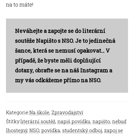
na to máte!
Neváhejte a zapojte se do literární
soutěže Napišto s NSO. Je to jedinečná
šance, která se nemusí opakovat… V
případě, že byste měli doplňující
dotazy, obraťte se na náš Instagram a
my vás odkážeme přímo na NSO.
Kategorie:
Na škole
,
Zpravodajství
Štítky:
literární soutěž
,
napiš povídku
,
napišto
,
nebuď
lhostejný
,
NSO
,
povídka
,
studentský odboj
,
zapoj se