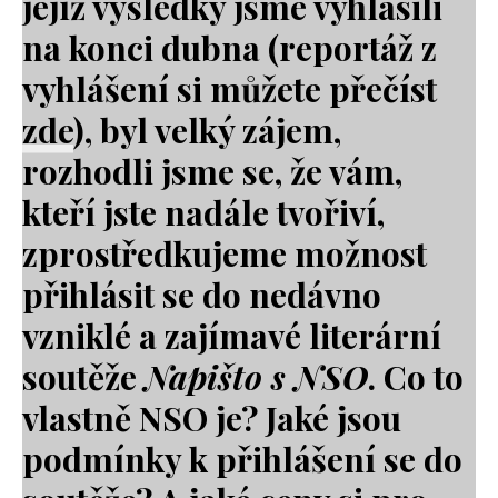
jejíž výsledky jsme vyhlásili
na konci dubna (reportáž z
vyhlášení si můžete přečíst
zde
), byl velký zájem,
rozhodli jsme se, že vám,
kteří jste nadále tvořiví,
zprostředkujeme možnost
přihlásit se do nedávno
vzniklé a zajímavé literární
soutěže
Napišto s NSO
. Co to
vlastně NSO je? Jaké jsou
podmínky k přihlášení se do