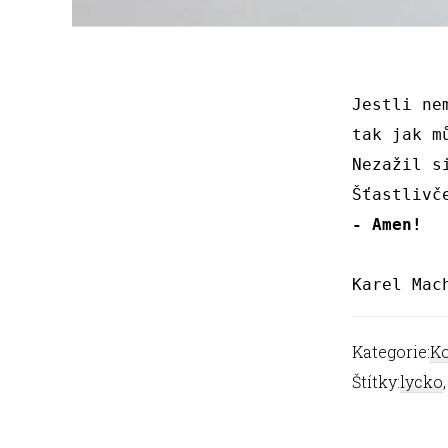
Jestli ne
tak jak m
Nezažil s
Šťastlivč
- Amen!
Karel Mac
Kategorie:
Ko
Štítky:
lycko