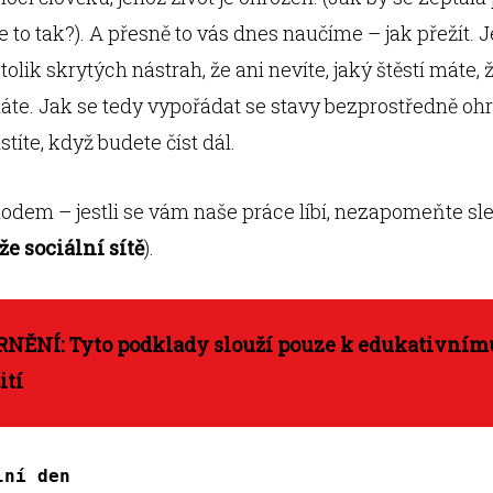
e to tak?). A přesně to vás dnes naučíme – jak přežít. J
tolik skrytých nástrah, že ani nevíte, jaký štěstí máte, ž
te. Jak se tedy vypořádat se stavy bezprostředně ohr
istíte, když budete číst dál.
dem – jestli se vám naše práce líbí, nezapomeňte sl
že sociální sítě
).
NĚNÍ: Tyto podklady slouží pouze k edukativním
ití
lní den