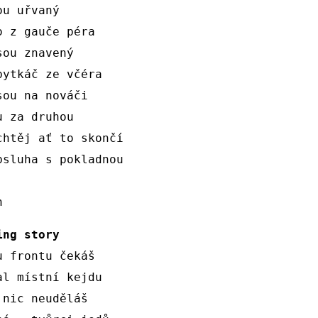
u uřvaný 

 z gauče péra

ou znavený

ytkáč ze včéra

ou na nováči

 za druhou

chtěj ať to skončí 

bsluha s pokladnou

ing story 
 frontu čekáš

l místní kejdu

nic neuděláš
