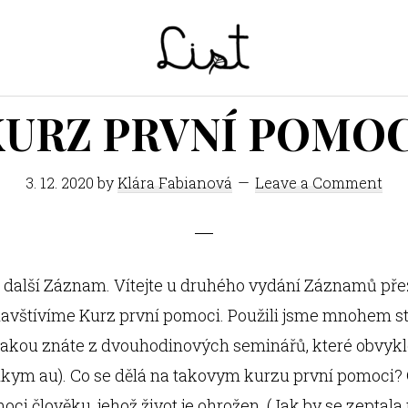
LIST
Studentský
KURZ PRVNÍ POMOC
časopis
SŠPGHS
Litoměřice
3. 12. 2020
by
Klára Fabianová
Leave a Comment
, další Záznam. Vítejte u druhého vydání Záznamů pře
avštívíme Kurz první pomoci. Použili jsme mnohem st
jakou znáte z dvouhodinových seminářů, které obvykle
elkym au). Co se dělá na takovym kurzu první pomoci?
oci člověku, jehož život je ohrožen. (Jak by se zeptal