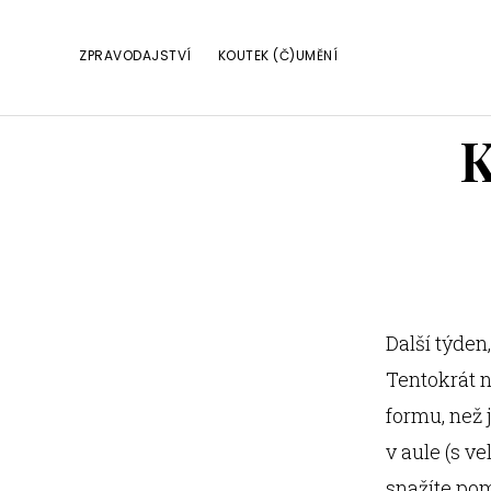
Skip
Skip
Skip
to
to
to
ZPRAVODAJSTVÍ
KOUTEK (Č)UMĚNÍ
primary
main
footer
navigation
content
Další týden
Tentokrát n
formu, než 
v aule (s v
snažíte pom