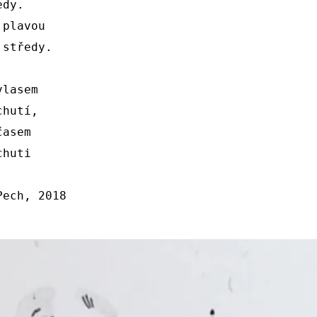
dy.

plavou

středy.

lasem

hutí,

asem

huti

ech, 2018
