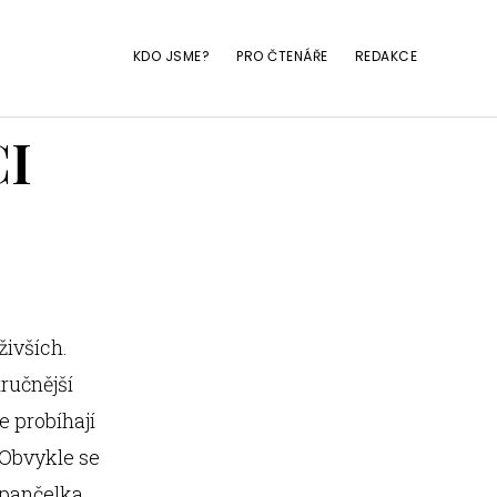
KDO JSME?
PRO ČTENÁŘE
REDAKCE
I
živších.
ručnější
 probíhají
 Obvykle se
a pančelka