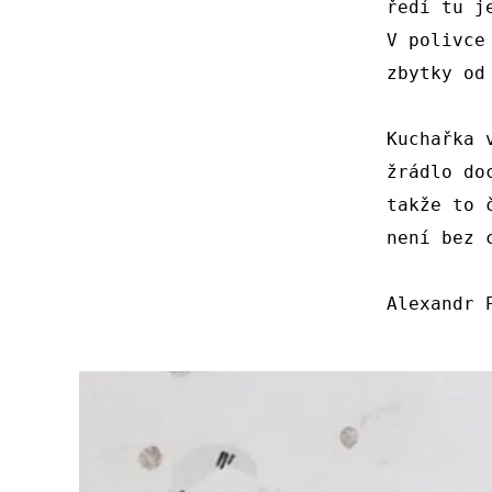
ředí tu je
V polivce 
zbytky od 
Kuchařka v
žrádlo doc
takže to č
není bez c
Alexandr P