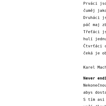
Prváci jso
čuměj jako
Druháci js
páč maj zb
Třeťáci js
hulí jednu
Čtvrťáci 
čeká je o
Never end
Nekonečnou
abys dosta
S tím asi 