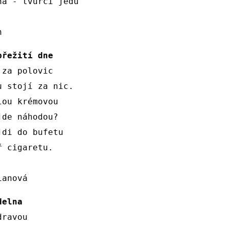
há - tvůrci jedů

h 
přežití dne
za polovic

 stojí za nic.

ou krémovou

de náhodou? 

di do bufetu

 cigaretu.

ianová
delna 
ravou
