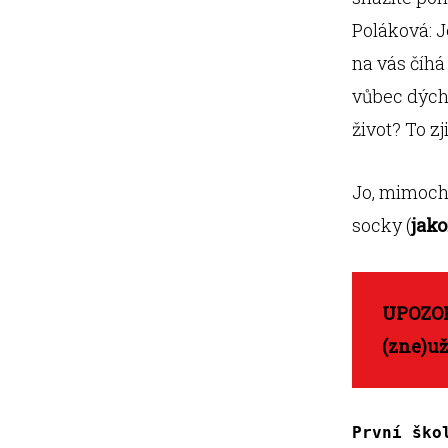
Poláková: J
na vás číhá 
vůbec dýchá
život? To zj
Jo, mimocho
socky (
jako
UPOZOR
(zne)už
První ško