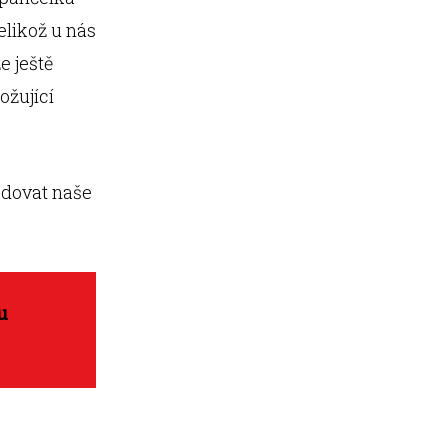
elikož u nás
e ještě
ožující
edovat naše
u