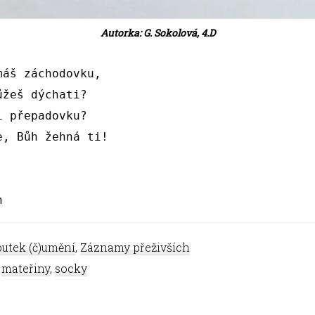
Autorka: G. Sokolová, 4.D
máš záchodovku,
ůžeš dýchati?
i přepadovku?
e, Bůh žehná ti!
h
utek (č)umění
,
Záznamy přeživších
,
mateřiny
,
socky