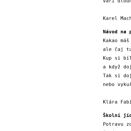
vaří dlou
Karel Mac
Návod na 
Kakao máš 
ale čaj tu
Kup si bíl
a když doj
Tak si doj
nebo vykuř
Klára Fab
Školní jí
Potravu zd