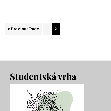
Go
Strana
Strana
«
Previous Page
1
2
to
Footer
Studentská vrba