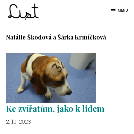
Skip
Skip
MENU
to
to
LIST
main
footer
Studentský
content
časopis
Natálie Škodová a Šárka Krmíčková
SŠPGHS
Litoměřice
Ke zvířatům, jako k lidem
2. 10. 2023