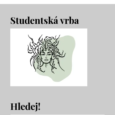
Footer
Studentská vrba
Hledej!