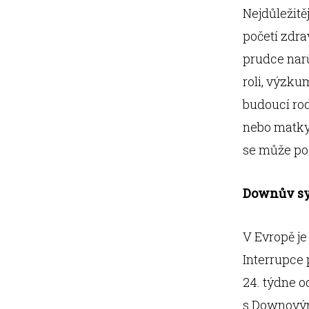
Nejdůležitě
početí zdr
prudce narů
roli, výzku
budoucí rod
nebo matky
se může pod
Downův sy
V Evropě j
Interrupce
24. týdne od
s Downovým