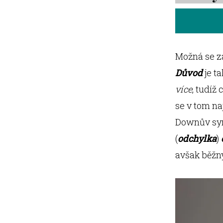
Možná se za
Důvod
je t
více
, tudíž
se v tom naj
Downův syn
(
odchylka
)
avšak běžn