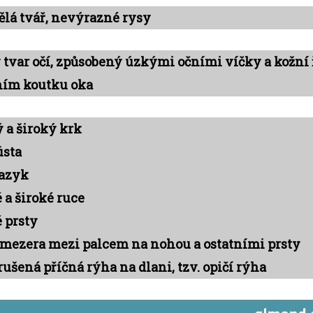
ělá tvář, nevýrazné rysy
tvar očí, způsobený úzkými očními víčky a kožní 
ním koutku oka
 a široký krk
ústa
jazyk
 a široké ruce
 prsty
 mezera mezi palcem na nohou a ostatními prsty
ušená příčná rýha na dlani, tzv. opičí rýha