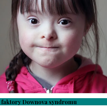
é faktory Downova syndromu