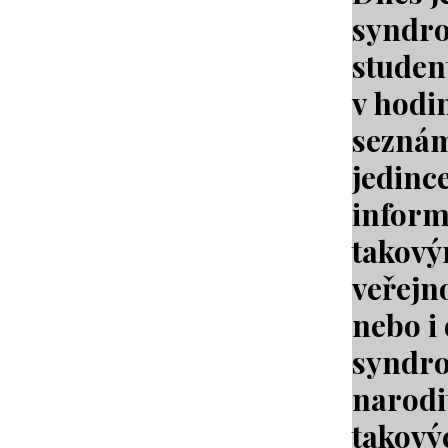
syndro
studen
v hodi
seznámi
jedinc
inform
takový
veřejno
nebo i
syndro
narodit
takovýc