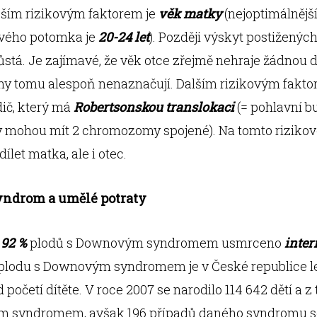
jším rizikovým faktorem je
věk matky
(nejoptimálnější
avého potomka je
20-24 let
). Později výskyt postižených
stá. Je zajímavé, že věk otce zřejmě nehraje žádnou d
my tomu alespoň nenaznačují. Dalším rizikovým fakto
ič, který má
Robertsonskou translokaci
(= pohlavní b
 mohou mít 2 chromozomy spojené). Na tomto riziko
ílet matka, ale i otec.
ndrom a umělé potraty
e
92 %
plodů s Downovým syndromem usmrceno
inter
 plodu s Downovým syndromem je v České republice l
 početí dítěte. V roce 2007 se narodilo 114 642 dětí a z 
 syndromem, avšak 196 případů daného syndromu se 