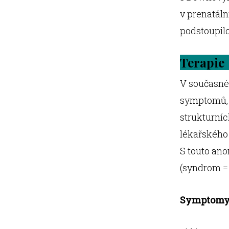
v prenatáln
podstoupilo
T
erapie
V současné
symptomů, 
strukturní
lékařského 
S touto ano
(syndrom =
Symptom