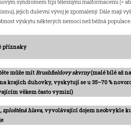
novým syndromem trpí tělesnými malformacemi (= a
ismu), jejich duševní vývoj je zpomalený. Dále mají vyš
bnost výskytu některých nemocí než běžná populace
é příznaky
ítěte může mít
Brushfieldovy skvrny
(malé bílé až n
na krajích duhovky, vyskytují se u 35–70 % novor
vajícím věkem často vymizí)
,
zploštěná hlava
, vyvolávající dojem neobvykle k
je