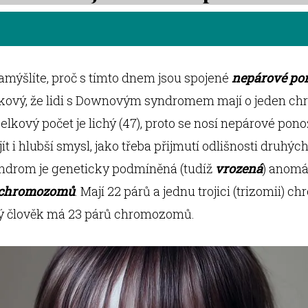
mýšlíte, proč s tímto dnem jsou spojené
nepárové po
akový, že lidi s Downovým syndromem mají o jeden 
 celkový počet je lichý (47), proto se nosí nepárové pono
ít i hlubší smysl, jako třeba přijmutí odlišnosti druhých 
drom je geneticky podmíněná (tudíž
vrozená
) anomá
chromozomů
. Mají 22 párů a jednu trojici (trizomii) 
ý člověk má 23 párů chromozomů.