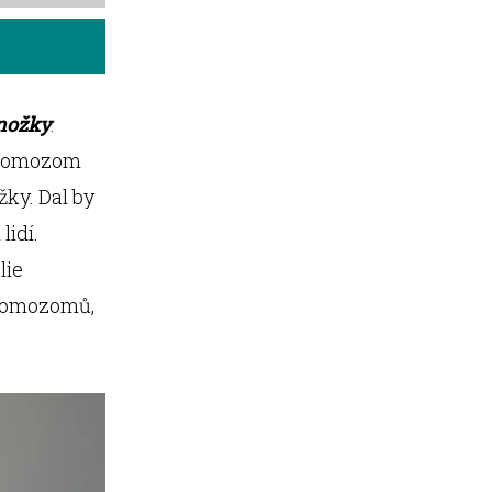
nožky
.
chromozom
žky. Dal by
lidí.
lie
chromozomů,