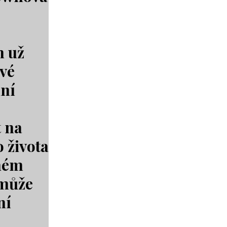
m už
ové
dní
 na
o života
aném
 může
ní