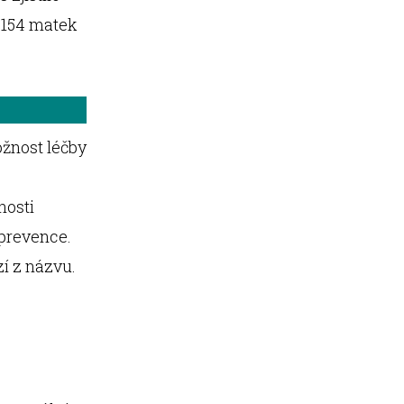
e 154 matek
ožnost léčby
nosti
 prevence.
zí z názvu.