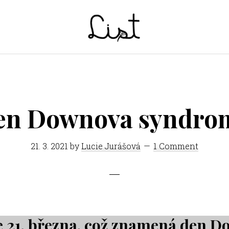
LIST
Studentský
časopis
SŠPGHS
Litoměřice
en Downova syndro
21. 3. 2021
by
Lucie Jurášová
1 Comment
e
21. března
, což znamená den 