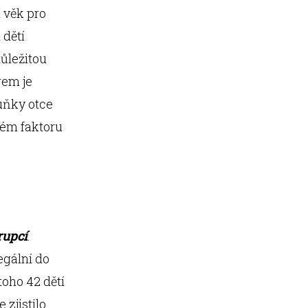
 věk pro
 dětí
ůležitou
rem je
uňky otce
vém faktoru
rupcí
.
egální do
toho 42 dětí
zjistilo