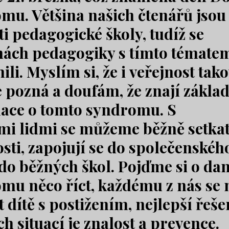
mu. Většina našich čtenářů jsou
ti pedagogické školy, tudíž se
nách pedagogiky s tímto témate
li. Myslím si, že i veřejnost tak
e pozná a doufám, že znají zákla
ace o tomto syndromu. S
mi lidmi se můžeme běžně setkat
sti, zapojují se do společenskéh
 do běžných škol. Pojďme si o d
mu něco říct, každému z nás se
 dítě s postižením, nejlepší řeše
h situací je znalost a prevence.