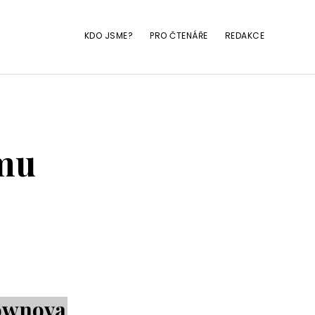
KDO JSME?
PRO ČTENÁŘE
REDAKCE
mu
Downova