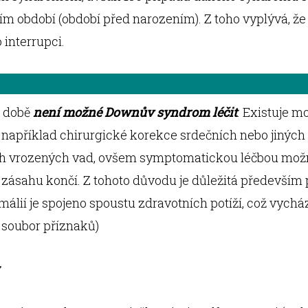
ím období (období před narozením). Z toho vyplývá, ž
 interrupci.
 době
není možné Downův syndrom léčit
. Existuje m
například chirurgické korekce srdečních nebo jiných
ch vrozených vad, ovšem symptomatickou léčbou mož
zásahu končí. Z tohoto důvodu je důležitá především
málií je spojeno spoustu zdravotních potíží, což vychá
 soubor příznaků)
y