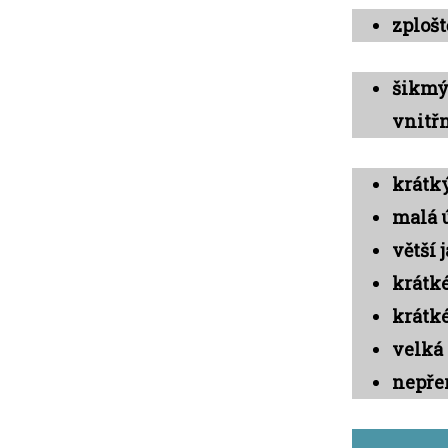
zplošt
šikmý 
vnitř
krátký
malá 
větší 
krátké
krátké
velká
nepřer