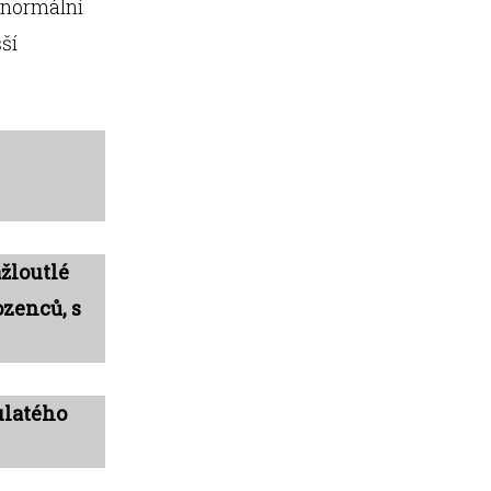
bnormální
ší
.
ažloutlé
ozenců, s
ulatého