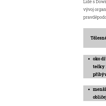
Lidé s Dow
vývoj organ
pravděpodo
Tělesn
oko d
tečky 
přibý
menší
obliče